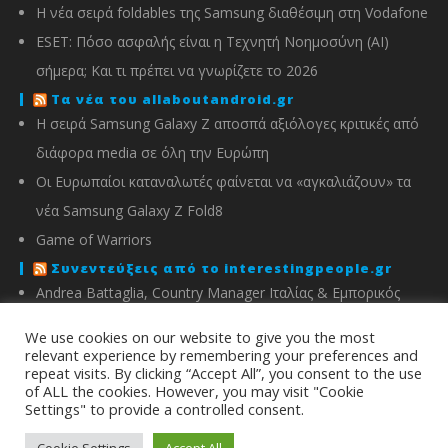
Η νέα σειρά foldables της Samsung διαθέσιμη στη Vodafone
ESET: Πόσο ασφαλής είναι η Τεχνητή Νοημοσύνη (AI)
σήμερα; Και τι πρέπει να γνωρίζετε το 2026
Τα νέα του allaboutandroid.gr
Η σειρά Samsung Galaxy Z αποσπά αξιόλογες κριτικές από
διάφορα media σε όλη την Ευρώπη
Οι Ευρωπαίοι καταναλωτές φαίνεται να «αγκαλιάζουν» τα
νέα Samsung Galaxy Z Fold8
Game of Warriors
Συνεντεύξεις από το interestingpeople.gr
Andrea Battaglia, Country Manager Ιταλίας & Εμπορικός
Διευθυντής Ελλάδας, Κύπρου, Αλβανίας & Μάλτας της
We use cookies on our website to give you the most
IMOU
relevant experience by remembering your preferences and
repeat visits. By clicking “Accept All”, you consent to the use
Μιχάλης Χειμώνας, Γενικός Διευθυντής ΣΦΕΕ
of ALL the cookies. However, you may visit "Cookie
Settings" to provide a controlled consent.
info@energyin.gr