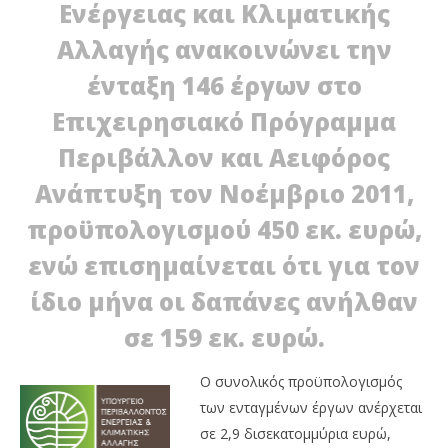
Ενέργειας και Κλιματικής
Αλλαγής ανακοινώνει την
ένταξη 146 έργων στο
Επιχειρησιακό Πρόγραμμα
NOW VIEWING
Περιβάλλον και Αειφόρος
ΥΠΕΚΑ: Πρόγραμμα “Περιβάλλον και Αειφόρος
Ανάπτυξη”
Ανάπτυξη τον Νοέμβριο 2011,
05/12/2011
EnergyIn
προϋπολογισμού 450 εκ. ευρώ,
Η 
ενώ επισημαίνεται ότι για τον
κυ
05/
ίδιο μήνα οι δαπάνες ανήλθαν
E
σε 159 εκ. ευρώ.
Ο συνολικός προϋπολογισμός
των ενταγμένων έργων ανέρχεται
σε 2,9 δισεκατομμύρια ευρώ,