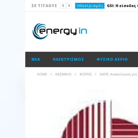
Ηλεκτρισμός
ΣΕ ΤΙΤΛΟΥΣ
Νέα
Νέα
Ισολογισμοί
Ισολογισμοί
ΝΈΑ
ΗΛΕΚΤΡΙΣΜΌΣ
ΦΥΣΙΚΌ ΑΈΡΙΟ
Ισολογισμοί
ΑΠΕ
HOME
ΘΕΣΜΙΚΟΊ
ΦΟΡΕΊΣ
ΚΑΠΕ: Ανακοίνωση για
Νέα
Νέα