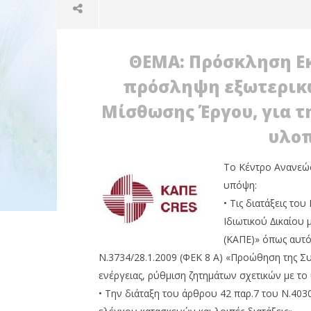
ΘΕΜΑ: Πρόσκληση Ε
πρόσληψη εξωτερικώ
Μίσθωσης Έργου, για 
NOW VIEWING
υλοπ
ΚΑΠΕ: Ανακοίνωση για
προσλήψεις εξωτερικών
Το Κέντρο Ανανεώσ
συνεργατών
Τηλεφωνι
υπόψη:
22/12/2011
Υπουργο
• Τις διατάξεις τ
EnergyIn
Ενέργεια
Ιδιωτικού ∆ικαίου
Παπασταύ
ομόλογό τ
(ΚΑΠΕ)» όπως αυτό
22/12/2011
Ν.3734/28.1.2009 (ΦΕΚ 8 Α) «Προώθηση της
EnergyIn
ενέργειας, ρύθµιση ζητηµάτων σχετικών µε το
• Την διάταξη του άρθρου 42 παρ.7 του Ν.403