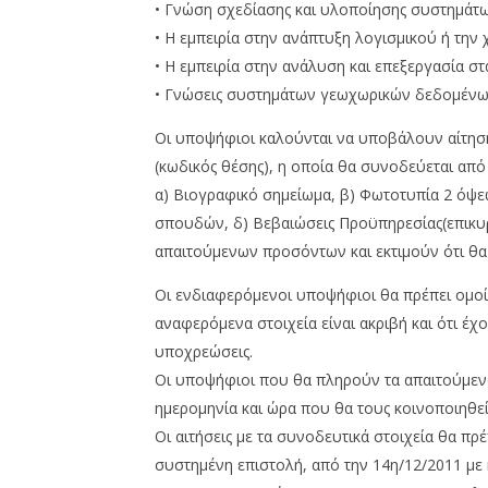
• Γνώση σχεδίασης και υλοποίησης συστηµά
• Η εµπειρία στην ανάπτυξη λογισµικού ή την
• Η εµπειρία στην ανάλυση και επεξεργασία σ
• Γνώσεις συστηµάτων γεωχωρικών δεδοµένων
Οι υποψήφιοι καλούνται να υποβάλουν αίτηση
(κωδικός θέσης), η οποία θα συνοδεύεται από
α) Βιογραφικό σηµείωµα, β) Φωτοτυπία 2 όψε
σπουδών, δ) Βεβαιώσεις Προϋπηρεσίας(επικυρω
απαιτούµενων προσόντων και εκτιµούν ότι θα
Οι ενδιαφερόµενοι υποψήφιοι θα πρέπει οµοί
αναφερόµενα στοιχεία είναι ακριβή και ότι έχ
υποχρεώσεις.
Οι υποψήφιοι που θα πληρούν τα απαιτούµεν
ηµεροµηνία και ώρα που θα τους κοινοποιηθε
Οι αιτήσεις µε τα συνοδευτικά στοιχεία θα π
συστηµένη επιστολή, από την 14η/12/2011 µε