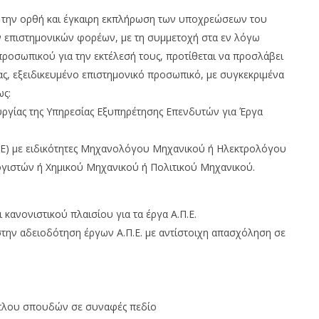
 την ορθή και έγκαιρη εκπλήρωση των υποχρεώσεων του
 επιστηµονικών φορέων, µε τη συµµετοχή στα εν λόγω
ροσωπικού για την εκτέλεσή τους, προτίθεται να προσλάβει
ς, εξειδικευμένο επιστημονικό προσωπικό, µε συγκεκριμένα
ως:
ουργίας της Υπηρεσίας Εξυπηρέτησης Επενδυτών για Έργα
 (ΠΕ) µε ειδικότητες Μηχανολόγου Μηχανικού ή Ηλεκτρολόγου
ιστών ή Χηµικού Μηχανικού ή Πολιτικού Μηχανικού.
κανονιστικού πλαισίου για τα έργα Α.Π.Ε.
 στην αδειοδότηση έργων Α.Π.Ε. µε αντίστοιχη απασχόληση σε
ίτλου σπουδών σε συναφές πεδίο