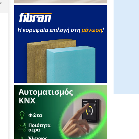
GSI: Η είσοδος της Meridiam
αλλάζει τα δεδομένα για τη
διασύνδεση Ελλάδας – Κύπρου
22/12/2011
EnergyIn