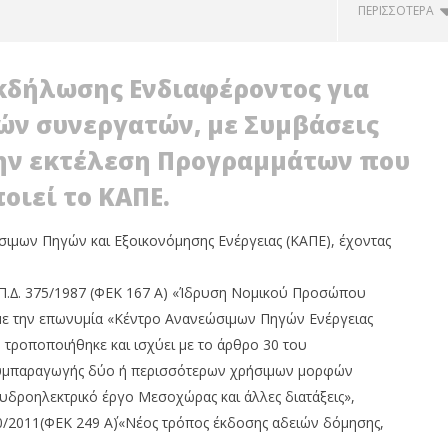
ΠΕΡΙΣΣΌΤΕΡΑ
κδήλωσης Ενδιαφέροντος για
ν συνεργατών, µε Συµβάσεις
την εκτέλεση Προγραµµάτων που
οιεί το ΚΑΠΕ.
ιµων Πηγών και Εξοικονόµησης Ενέργειας (ΚΑΠΕ), έχοντας
κή επικοινωνία του
HELLENiQ ENERGY: Αποτελέσματα
ύ Περιβάλλοντος και
β’ τριμήνου - α’ εξαμήνου 2026
ου Π.∆. 375/1987 (ΦΕΚ 167 Α) «Ίδρυση Νοµικού Προσώπου
ς, κ. Σταύρου
22/12/2011
 µε την επωνυµία «Κέντρο Ανανεώσιµων Πηγών Ενέργειας
EnergyIn
ρου με τον Ισραηλινό
ου, κ. Eli Cohen
 τροποποιήθηκε και ισχύει µε το άρθρο 30 του
 Συµπαραγωγής δύο ή περισσότερων χρήσιµων µορφών
 υδροηλεκτρικό έργο Μεσοχώρας και άλλες διατάξεις»,
0/2011(ΦΕΚ 249 Α΄)«Νέος τρόπος έκδοσης αδειών δόµησης,