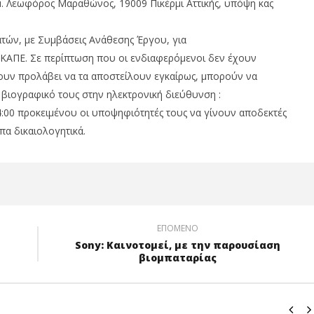
λµ. Λεωφόρος Μαραθώνος, 19009 Πικέρµι Αττικής, υπόψη κας
τών, µε Συµβάσεις Ανάθεσης Έργου, για
 ΚΑΠΕ. Σε περίπτωση που οι ενδιαφερόµενοι δεν έχουν
χουν προλάβει να τα αποστείλουν εγκαίρως, µπορούν να
ο βιογραφικό τους στην ηλεκτρονική διεύθυνση :
14:00 προκειµένου οι υποψηφιότητές τους να γίνουν αποδεκτές
πα δικαιολογητικά.
ΕΠΌΜΕΝΟ
Sony: Καινοτομεί, με την παρουσίαση
βιομπαταρίας