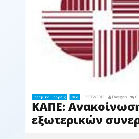
22/12/2011
EnergyIn
0
Θεσμικοί φορείς
Νέα
ΚΑΠΕ: Ανακοίνωση
εξωτερικών συνε