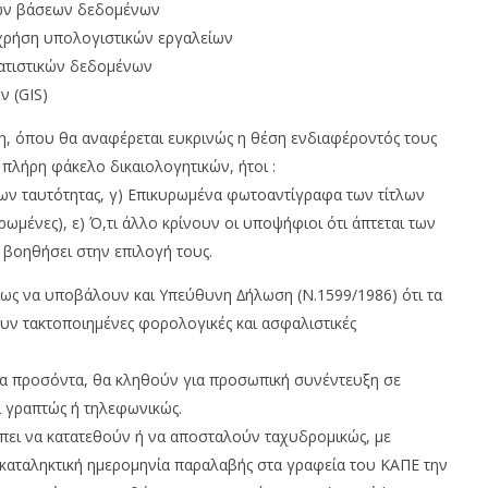
των βάσεων δεδοµένων
 χρήση υπολογιστικών εργαλείων
τατιστικών δεδοµένων
 (GIS)
, όπου θα αναφέρεται ευκρινώς η θέση ενδιαφέροντός τους
 πλήρη φάκελο δικαιολογητικών, ήτοι :
ων ταυτότητας, γ) Επικυρωµένα φωτοαντίγραφα των τίτλων
µένες), ε) Ό,τι άλλο κρίνουν οι υποψήφιοι ότι άπτεται των
 βοηθήσει στην επιλογή τους.
ως να υποβάλουν και Υπεύθυνη ∆ήλωση (Ν.1599/1986) ότι τα
ουν τακτοποιηµένες φορολογικές και ασφαλιστικές
α προσόντα, θα κληθούν για προσωπική συνέντευξη σε
ί γραπτώς ή τηλεφωνικώς.
ρέπει να κατατεθούν ή να αποσταλούν ταχυδροµικώς, µε
 καταληκτική ηµεροµηνία παραλαβής στα γραφεία του ΚΑΠΕ την