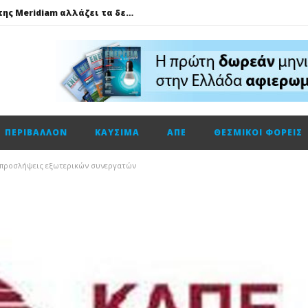
GSI: Η είσοδος της Meridiam αλλάζει τα δεδομένα για τη διασύνδεση Ελλάδας – Κύπρου
Ο Όμιλος AKTOR εξαγοράζει το 75% των εταιρειών ΗΛΕΚΤΩΡ και THALIS στο πλαίσιο στρατηγικής συνεργασίας με τον Όμιλο ΜΟΤΟΡ ΟΪΛ
Φυσικό αέριο: Σε ιστορικά χαμηλά τα αποθέματα της Ευρώπης
Metlen: Σε επίπεδο ρεκόρ τα EBITDA το εξάμηνο, στα 550 εκατ. ευρώ – Κέρδη 2,18 ευρώ ανά μετοχή
Όμιλος ΔΕΗ: Οικονομικά αποτελέσματα α΄ εξαμήνου 2026
ΠΕΡΙΒΆΛΛΟΝ
ΚΑΎΣΙΜΑ
ΑΠΕ
ΘΕΣΜΙΚΟΊ ΦΟΡΕΊΣ
Cenergy: Κέρδη εξαμήνου +45,3% με πωλήσεις +13%
ΔΕΗ: Τι περιμένει η αγορά από τα αποτελέσματα εξαμήνου
 προσλήψεις εξωτερικών συνεργατών
Η Νέα διπλή κορυφαία διάκριση για τη Schneider Electric στα Cloud Computing Awards 2026
Τηλεφωνική επικοινωνία του Υπουργού Περιβάλλοντος και Ενέργειας, κ. Σταύρου Παπασταύρου με τον Ισραηλινό ομόλογό του, κ. Eli Cohen