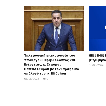
Τηλεφωνική επικοινωνία του
HELLENiQ
Υπουργού Περιβάλλοντος και
β’ τριμήνο
Ενέργειας, κ. Σταύρου
06/08/2026
Παπασταύρου με τον Ισραηλινό
ομόλογό του, κ. Eli Cohen
06/08/2026
0
press-
room