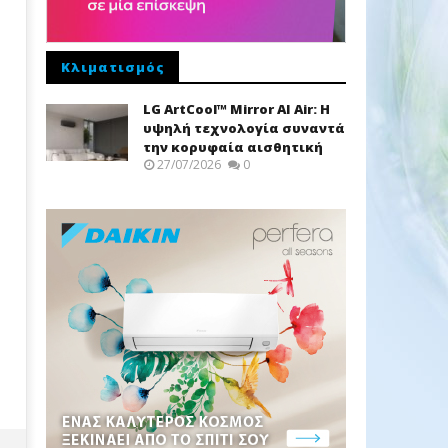
Κλιματισμός
LG ArtCool™ Mirror AI Air: Η
υψηλή τεχνολογία συναντά
την κορυφαία αισθητική
27/07/2026
0