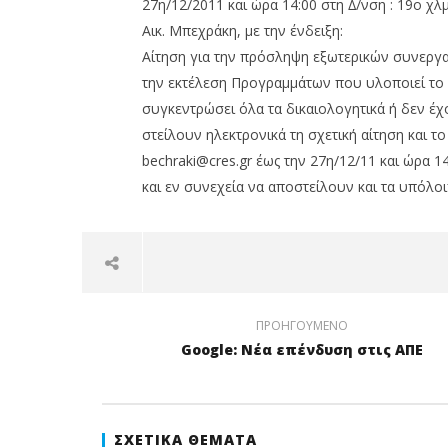
27η/12/2011 και ώρα 14:00 στη ∆/νση : 19ο χ
Αικ. Μπεχράκη, µε την ένδειξη:
Αίτηση για την πρόσληψη εξωτερικών συνεργα
την εκτέλεση Προγραµµάτων που υλοποιεί το
συγκεντρώσει όλα τα δικαιολογητικά ή δεν έ
στείλουν ηλεκτρονικά τη σχετική αίτηση και τ
bechraki@cres.gr έως την 27η/12/11 και ώρα 
και εν συνεχεία να αποστείλουν και τα υπόλοι
ΠΡΟΗΓΟΎΜΕΝΟ
Google: Νέα επένδυση στις ΑΠΕ
ΣΧΕΤΙΚΆ ΘΈΜΑΤΑ