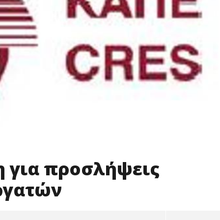
 για προσλήψεις
ργατών