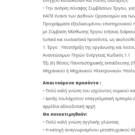
ελέγχου κατασκευών και λοιπές διατάξεις»,
• Την ανάγκη σύναψης Συµβάσεων Έργου, για
ΚΑΠΕ έναντι των ∆ιεθνών Οργανισµών και των
Προγράµµατα εξειδικευµένου επιστηµονικού π
µε Σύµβαση Μίσθωσης Έργου ετήσιας διάρκεια
τυπικά και ουσιαστικά προσόντα, ως ακολούθ
1. Έργο : Υποστήριξη της οργάνωσης και λειτ
Ανανεώσιµων Πηγών Ενέργειας Κωδικός 1.1
Έξι (6) θέσεις Πανεπιστηµιακής εκπαίδευσης
Μηχανικού ή Μηχανικού Ηλεκτρονικών Υπολογ
Απαιτούμενα προσόντα :
• Πολύ καλή γνώση του ισχύοντος νοµικού και 
• ∆ιετής τουλάχιστον επαγγελµατική εµπειρία
αρµόδια αδειοδοτική αρχή
Θα συνεκτιμηθούν:
• Πολύ καλή γνώση αγγλικής γλώσσας
• Η κατοχή αναγνωρισµένου µεταπτυχιακού τ