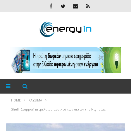
HOME
ΚΑΎΣΙΜΑ
Shell: Διαρροή πετρελαίου ανοικτά των ακτών της Νιγηρίας