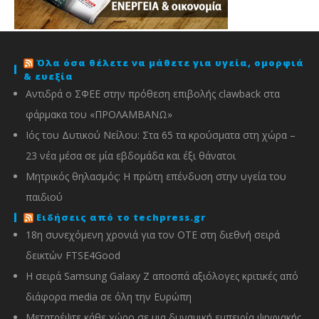
Όλα όσα θέλετε να μάθετε για υγεία, ομορφιά
& ευεξία
Αντιδρά ο ΣΦΕΕ στην πρόθεση επιβολής clawback στα
φάρμακα του «ΠΡΟΛΑΜΒΑΝΩ»
Ιός του Δυτικού Νείλου: Στα 65 τα κρούσματα στη χώρα –
23 νέα μέσα σε μία εβδομάδα και έξι θάνατοι
Μητρικός θηλασμός: Η πρώτη επένδυση στην υγεία του
παιδιού
Ειδήσεις από το techpress.gr
18η συνεχόμενη χρονιά για τον ΟΤΕ στη διεθνή σειρά
δεικτών FTSE4Good
Η σειρά Samsung Galaxy Z αποσπά αξιόλογες κριτικές από
διάφορα media σε όλη την Ευρώπη
Μετατρέψτε κάθε χώρο σε μια δυναμική εμπειρία ψηφιακής