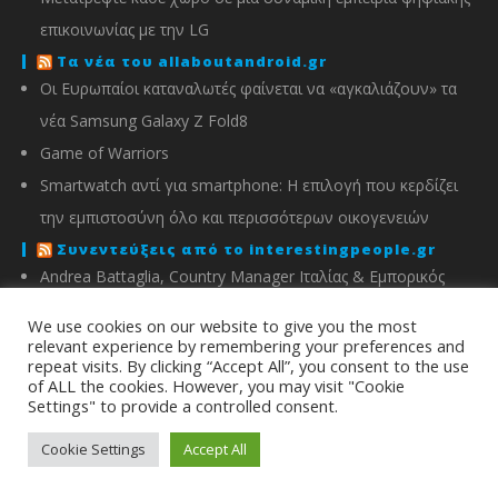
επικοινωνίας με την LG
Τα νέα του allaboutandroid.gr
Οι Ευρωπαίοι καταναλωτές φαίνεται να «αγκαλιάζουν» τα
νέα Samsung Galaxy Z Fold8
Game of Warriors
Smartwatch αντί για smartphone: Η επιλογή που κερδίζει
την εμπιστοσύνη όλο και περισσότερων οικογενειών
Συνεντεύξεις από το interestingpeople.gr
Andrea Battaglia, Country Manager Ιταλίας & Εμπορικός
Διευθυντής Ελλάδας, Κύπρου, Αλβανίας & Μάλτας της
We use cookies on our website to give you the most
IMOU
relevant experience by remembering your preferences and
repeat visits. By clicking “Accept All”, you consent to the use
Μιχάλης Χειμώνας, Γενικός Διευθυντής ΣΦΕΕ
of ALL the cookies. However, you may visit "Cookie
Settings" to provide a controlled consent.
info@energyin.gr
Cookie Settings
Accept All