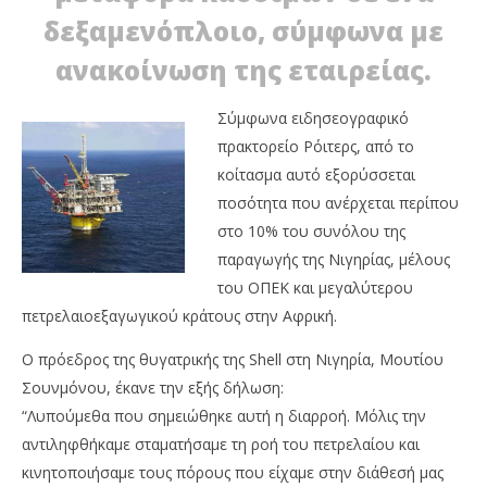
NOW VIEWING
E
δεξαμενόπλοιο, σύμφωνα με
Shell: Διαρροή πετρελαίου ανοικτά των ακτών
ανακοίνωση της εταιρείας.
της Νιγηρίας
22/12/2011
EnergyIn
Σύμφωνα ειδησεογραφικό
πρακτορείο Ρόιτερς, από το
κοίτασμα αυτό εξορύσσεται
ποσότητα που ανέρχεται περίπου
στο 10% του συνόλου της
παραγωγής της Νιγηρίας, μέλους
του ΟΠΕΚ και μεγαλύτερου
πετρελαιοεξαγωγικού κράτους στην Αφρική.
Ο πρόεδρος της θυγατρικής της Shell στη Νιγηρία, Μουτίου
Σουνμόνου, έκανε την εξής δήλωση:
“Λυπούμεθα που σημειώθηκε αυτή η διαρροή. Μόλις την
αντιληφθήκαμε σταματήσαμε τη ροή του πετρελαίου και
κινητοποιήσαμε τους πόρους που είχαμε στην διάθεσή μας