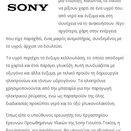
μία επίδειξη, καλώντας τα παιδιά
να ρίξουν χαρτί σε ένα υγρό που
από νερό και ένζυμα και στη
συνέχεια να το ανακινήσουν. Λίγο
αργότερα, χάρη στην ενέργεια
που είχε παραχθεί, ένας μικρός ανεμιστήρας, συνδεμένος με
το υγρό, άρχισε να δουλεύει.
Το υγρό περιέχει το ένζυμο κελλουλάση, το οποίο αποδομεί
τα χαρτιά και έτσι παράγει γλυκόζη. Αυτή συνδυάζεται με
οξυγόνο και άλλα ένζυμα, με τελικό προϊόν τη δημιουργία
ηλεκτρονίων και ιόντων υδρογόνου. Τα ηλεκτρόνια
χρησιμοποιούνται από την μπαταρία για την παραγωγή
ηλεκτρικού ρεύματος, ενώ ως παραπροϊόν της όλης
διαδικασίας προκύπτει νερό και το οξύ γλυκονολακτόνη.
Όπως είπε ο υπεύθυνος ερευνητής του Εργαστηρίου
Ερευνών Προωθημένων Υλικών της Sony Γιουίτσι Τοκίτα, η
βιομπαταρία, για παράδειγμα, θα μπορούσε να αξιοποιεί ως