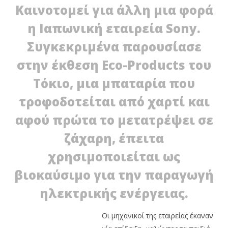
Καινοτομεί για άλλη μια φορά
η Ιαπωνική εταιρεία Sony.
Συγκεκριμένα παρουσίασε
στην έκθεση Eco-Products του
Τόκιο, μια μπαταρία που
τροφοδοτείται από χαρτί και
NOW VIEWING
αφού πρώτα το μετατρέψει σε
Sony: Καινοτομεί, με την παρουσίαση
ζάχαρη, έπειτα
βιομπαταρίας
Ρε
χρησιμοποιείται ως
22/12/2011
μπ
EnergyIn
22/
βιοκαύσιμο για την παραγωγή
E
ηλεκτρικής ενέργειας.
Οι μηχανικοί της εταιρείας έκαναν