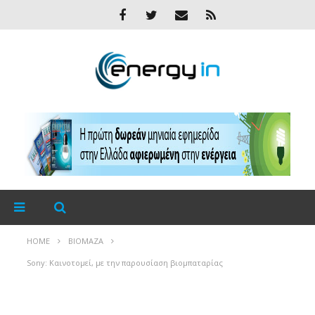
HOME
ΒΙΟΜΆΖΑ
Sony: Καινοτομεί, με την παρουσίαση βιομπαταρίας