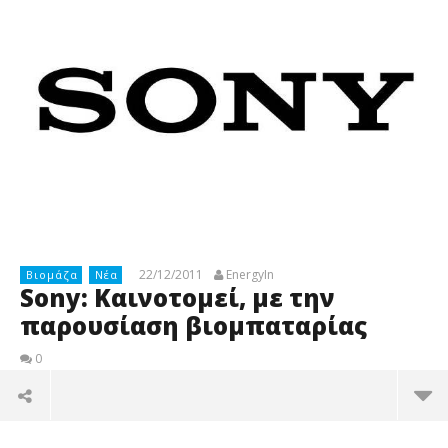
22/12/2011
EnergyIn
Βιομάζα
Νέα
Sony: Καινοτομεί, με την
παρουσίαση βιομπαταρίας
0