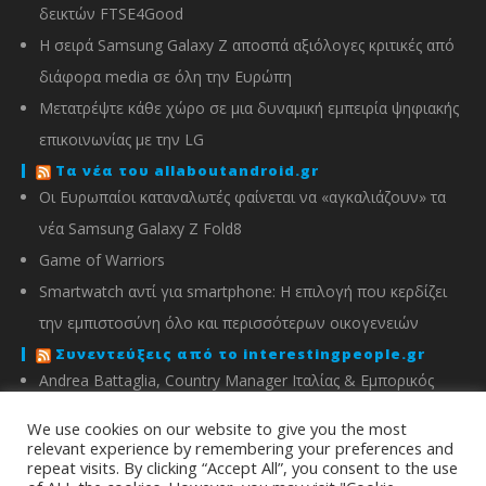
δεικτών FTSE4Good
Η σειρά Samsung Galaxy Z αποσπά αξιόλογες κριτικές από
διάφορα media σε όλη την Ευρώπη
Μετατρέψτε κάθε χώρο σε μια δυναμική εμπειρία ψηφιακής
επικοινωνίας με την LG
Τα νέα του allaboutandroid.gr
Οι Ευρωπαίοι καταναλωτές φαίνεται να «αγκαλιάζουν» τα
νέα Samsung Galaxy Z Fold8
Game of Warriors
Smartwatch αντί για smartphone: Η επιλογή που κερδίζει
την εμπιστοσύνη όλο και περισσότερων οικογενειών
Συνεντεύξεις από το interestingpeople.gr
Andrea Battaglia, Country Manager Ιταλίας & Εμπορικός
Διευθυντής Ελλάδας, Κύπρου, Αλβανίας & Μάλτας της
We use cookies on our website to give you the most
IMOU
relevant experience by remembering your preferences and
repeat visits. By clicking “Accept All”, you consent to the use
Μιχάλης Χειμώνας, Γενικός Διευθυντής ΣΦΕΕ