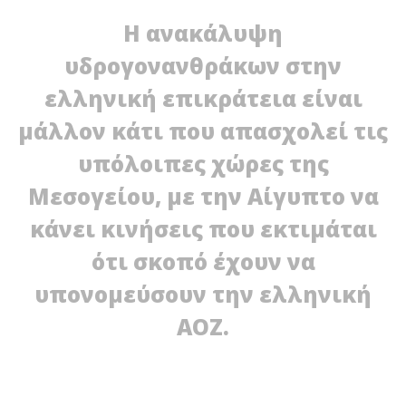
Η ανακάλυψη
υδρογονανθράκων στην
ελληνική επικράτεια είναι
μάλλον κάτι που απασχολεί τις
υπόλοιπες χώρες της
Μεσογείου, με την Αίγυπτο να
κάνει κινήσεις που εκτιμάται
NOW VIEWING
ότι σκοπό έχουν να
Σε
Κινήσεις υπονόμευσης από την Αίγυπτο
09/
υπονομεύσουν την ελληνική
09/01/2012
E
EnergyIn
ΑΟΖ.