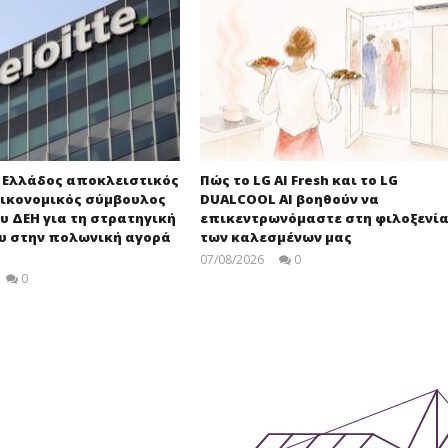
e Ελλάδος αποκλειστικός
Πώς το LG AI Fresh και το LG
ικονομικός σύμβουλος
DUALCOOL AI βοηθούν να
υ ΔΕΗ για τη στρατηγική
επικεντρωνόμαστε στη φιλοξενί
ου στην πολωνική αγορά
των καλεσμένων μας
07/08/2026
0
press-
0
room
press-
room