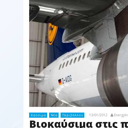
13/01/2012
EnergyIn
Καύσιμα
Νέα
Περιβάλλον
Βιοκαύσιμα στις π