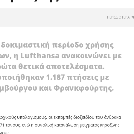
ΠΕΡΙΣΣΌΤΕΡΑ
 δοκιμαστική περίοδο χρήσης
ν, η Lufthansa ανακοινώνει με
ρώτα θετικά αποτελέσματα.
ποιήθηκαν 1.187 πτήσεις με
Αμβούργου και Φρανκφούρτης.
μα: Μία εναλλακτική
Υποχρεωτική πλέον η ανάμειξη
ργειας με θετικά
βενζίνης με βιοαιθανόλη
λοντικά αποτελέσματα
13/01/2012
EnergyIn
ρχικούς υπολογισμούς, οι εκπομπές διοξειδίου του άνθρακα
471 τόνους, ενώ η συνολική κατανάλωση μείγματος κηροζίνης
νους.