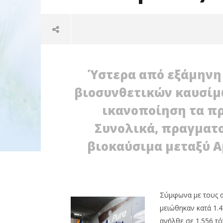
Ύστερα από εξάμηνη
βιοσυνθετικών καυσίμω
ικανοποίηση τα π
Συνολικά, πραγματο
NOW VIEWING
βιοκαύσιμα μεταξύ 
Βιοκαύσιμα στις πτήσεις της
Lufthansa
Βιοκαύσι
πηγή ενέ
13/01/2012
EnergyIn
περιβαλ
13/01/2012
EnergyIn
Σύμφωνα με τους α
μειώθηκαν κατά 1.
ανήλθε σε 1.556 τό