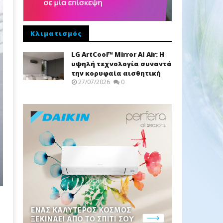
Κλιματισμός
LG ArtCool™ Mirror AI Air: Η
υψηλή τεχνολογία συναντά
την κορυφαία αισθητική
27/07/2026
0