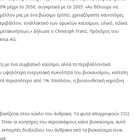
0% μέχρι το 2050, συγκριτικά με το 2005. «Αν θέλουμε να
μέλλον μας με ένα βιώσιμο τρόπο, χρειαζόμαστε καινοτόμες
 περιβάλλον, εναλλακτικό των ορυκτών καυσίμων, υλικό, ειδικά
 μετακινήσεων,» δήλωσε ο Christoph Franz, Πρόεδρος του
ansa AG.
στη με ένα συμβατικό καύσιμο, αλλά τα περιβαλλοντικά
ην υψηλότερη ενεργειακή πυκνότητα του βιοκαυσίμου, κατέστη
τά περισσότερο από 1%. Επιπλέον, η βιοσυνθετική κηροζίνη
αι βασίζεται στον κύκλο του άνθρακα. Τα φυτά απορροφούν CO2
Όταν οι κινητήρες του αεροσκάφους καίνε βιοκαύσιμα, αυτό
εκπομπές διοξειδίου του άνθρακα από τα βιοκαύσιμα είναι
μα.