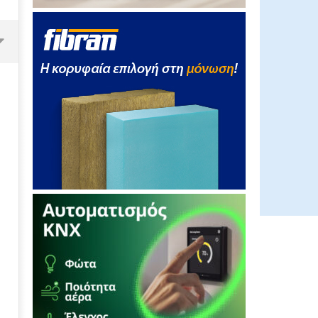
Σε χαμηλά επίπεδα η χρήση των
βιοκαυσίμων...
13/01/2012
EnergyIn