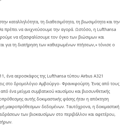
την καταλληλότητα, τη διαθεσιμότητα, τη βιωσιμότητα και την
 πρέπει να ανιχνεύσουμε την αγορά. Ωστόσο, η Lufthansa
ορούμε να εξασφαλίσουμε τον όγκο των βιώσιμων και
ι για τη διατήρηση των καθιερωμένων πτήσεων,» τόνισε ο
011, ένα αεροσκάφος της Lufthansa τύπου Airbus A321
εις στο δρομολόγιο Αμβούργο- Φρανκφούρτη. Ένας από τους
από ένα μείγμα συμβατικού καυσίμου και βιοσυνθετικής
ροπρόθεσμης αυτής δοκιμαστικής φάσης ήταν η απόκτηση
λογή μακροπρόθεσμων δεδομένων. Ταυτόχρονα, η δοκιμαστική
πιδράσεων των βιοκαυσίμων στο περιβάλλον και αφετέρου,
τήρων.