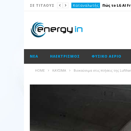
Καταναλωτής
ΣΕ ΤΙΤΛΟΥΣ
Το θέμα της ημέρας
Ισολογισμοί
Ενεργειακές επισημάνσεις
Νέα
ΝΈΑ
ΗΛΕΚΤΡΙΣΜΌΣ
ΦΥΣΙΚΌ ΑΈΡΙΟ
Ισολογισμοί
Ηλεκτρισμός
HOME
ΚΑΎΣΙΜΑ
Βιοκαύσιμα στις πτήσεις της Luftha
Νέα
Κατασκευαστικές