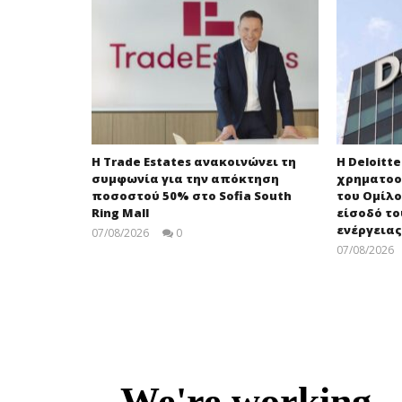
Η Trade Estates ανακοινώνει τη
Η Deloitt
συμφωνία για την απόκτηση
χρηματοο
ποσοστού 50% στο Sofia South
του Ομίλο
Ring Mall
είσοδό τ
ενέργειας
07/08/2026
0
press-
07/08/2026
room