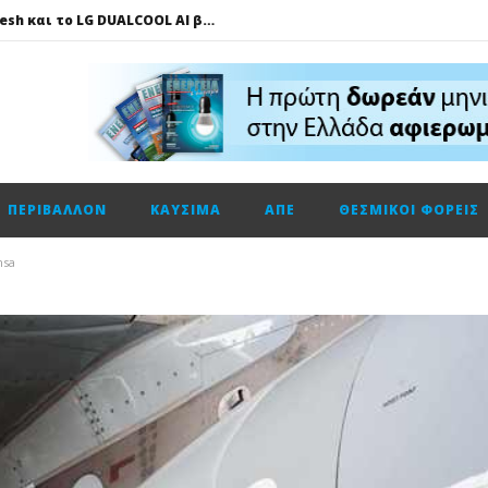
Πώς το LG AI Fresh και το LG DUALCOOL AI βοηθούν να επικεντρωνόμαστε στη φιλοξενία των καλεσμένων μας
ΔΕΗ – Vodafone: Στα 130 εκατ. ευρώ το τίμημα για την κοινή εταιρεία οπτικών ινών
Fourlis: Το profit warning και γιατί η Edison βλέπει το ποτήρι μισογεμάτο
Ενεργειακή αναβάθμιση κτηρίων: Παθητικές παρεμβάσεις που κάνουν τη διαφορά
Τηλεφωνική επικοινωνία του Υπουργού Περιβάλλοντος και Ενέργειας, κ. Σταύρου Παπασταύρου με τον Ισραηλινό ομόλογό του, κ. Eli Cohen
ΠΕΡΙΒΆΛΛΟΝ
ΚΑΎΣΙΜΑ
ΑΠΕ
ΘΕΣΜΙΚΟΊ ΦΟΡΕΊΣ
HELLENiQ ENERGY: Αποτελέσματα β’ τριμήνου – α’ εξαμήνου 2026
GSI: Η είσοδος της Meridiam αλλάζει τα δεδομένα για τη διασύνδεση Ελλάδας – Κύπρου
nsa
Ο Όμιλος AKTOR εξαγοράζει το 75% των εταιρειών ΗΛΕΚΤΩΡ και THALIS στο πλαίσιο στρατηγικής συνεργασίας με τον Όμιλο ΜΟΤΟΡ ΟΪΛ
Η Trade Estates ανακοινώνει τη συμφωνία για την απόκτηση ποσοστού 50% στο Sofia South Ring Mall