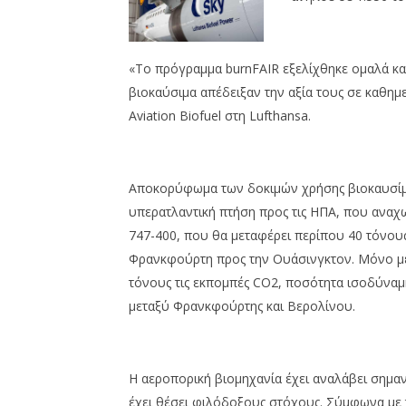
«Το πρόγραμμα burnFAIR εξελίχθηκε ομαλά κα
βιοκαύσιμα απέδειξαν την αξία τους σε καθημε
Aviation Biofuel στη Lufthansa.
Αποκορύφωμα των δοκιμών χρήσης βιοκαυσίμω
υπερατλαντική πτήση προς τις ΗΠΑ, που αναχ
747-400, που θα μεταφέρει περίπου 40 τόνους
Φρανκφούρτη προς την Ουάσινγκτον. Μόνο με 
τόνους τις εκπομπές CO2, ποσότητα ισοδύναμ
μεταξύ Φρανκφούρτης και Βερολίνου.
Η αεροπορική βιομηχανία έχει αναλάβει σημαν
έχει θέσει φιλόδοξους στόχους. Σύμφωνα με τ