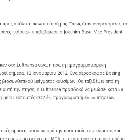
ι προς απόλυτη ικανοποίησή μας. Όπως ήταν αναμενόμενο, τα
ρινές πτήσεις», επιβεβαίωσε ο Joachim Buse, Vice President
ν στη Lufthansa είναι η πρώτη προγραμματισμένη
ωρεί σήμερα, 12 Ιανουαρίου 2012. Ένα αεροσκάφος Boeing
 βιοσυνθετικού μείγματος καυσίμων, θα ταξιδέψει από τη
αυτή την πτήση, η Lufthansa προσδοκά να μειώσει κατά 38
η με τις εκπομπές CO2 έξι προγραμματισμένων πτήσεων
τικές δράσεις όσον αφορά την προστασία του κλίματος και
ον ευρύτερο στόχο της IATA, οι αεροπορικές εταιρίες πρέπει