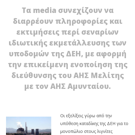
Τα media συνεχίζουν να
διαρρέουν πληροφορίες και
εκτιμήσεις περί σεναρίων
ιδιωτικής εκμετάλλευσης των
υποδομών της ΔΕΗ, με αφορμή
την επικείμενη ενοποίηση της
NOW VIEWING
διεύθυνσης του ΑΗΣ Μελίτης
Σενάρια ιδιωτικοποιήσεων λιγνιτικών μονάδων
με τον ΑΗΣ Αμυνταίου.
της ΔΕΗ
ΔΕ
17/01/2012
τη
EnergyIn
17/
E
Οι εξελίξεις γύρω από την
υπόθεση καταδίκης της ΔΕΗ για το
μονοπώλιο στους λιγνίτες