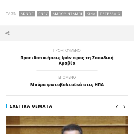
TAGS:
ADNOC
CNPC
ΆΜΠΟΥ ΝΤΆΜΠΙ
ΚΊΝΑ
ΠΕΤΡΈΛΑΙΟ
ΠΡΟΗΓΟΎΜΕΝΟ
Προειδοποιήσεις Ιράν προς τη Σαουδική
Αραβία
ΕΠΌΜΕΝΟ
Μαύρα φωτοβολταϊκά στις ΗΠΑ
ΣΧΕΤΙΚΆ ΘΈΜΑΤΑ