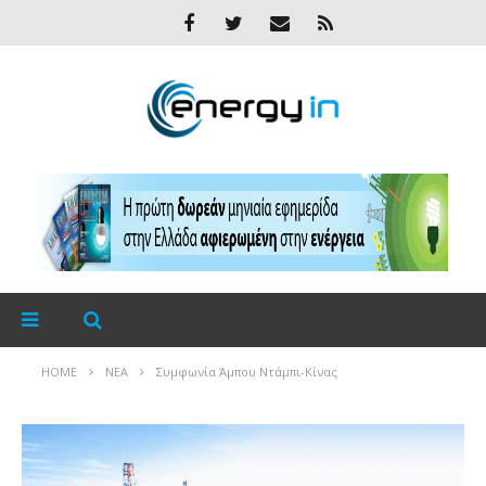
HOME
ΝΈΑ
Συμφωνία Άμπου Ντάμπι-Κίνας