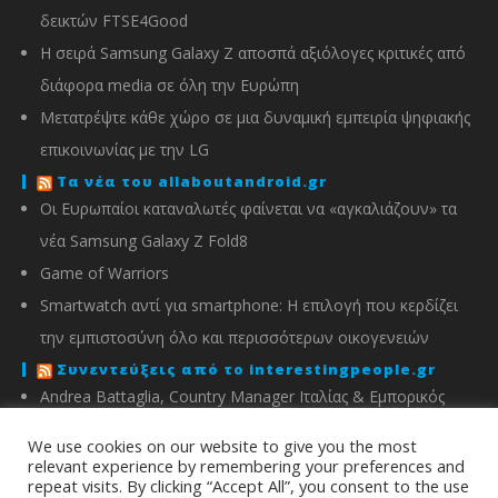
δεικτών FTSE4Good
Η σειρά Samsung Galaxy Z αποσπά αξιόλογες κριτικές από
διάφορα media σε όλη την Ευρώπη
Μετατρέψτε κάθε χώρο σε μια δυναμική εμπειρία ψηφιακής
επικοινωνίας με την LG
Τα νέα του allaboutandroid.gr
Οι Ευρωπαίοι καταναλωτές φαίνεται να «αγκαλιάζουν» τα
νέα Samsung Galaxy Z Fold8
Game of Warriors
Smartwatch αντί για smartphone: Η επιλογή που κερδίζει
την εμπιστοσύνη όλο και περισσότερων οικογενειών
Συνεντεύξεις από το interestingpeople.gr
Andrea Battaglia, Country Manager Ιταλίας & Εμπορικός
Διευθυντής Ελλάδας, Κύπρου, Αλβανίας & Μάλτας της
We use cookies on our website to give you the most
IMOU
relevant experience by remembering your preferences and
repeat visits. By clicking “Accept All”, you consent to the use
Μιχάλης Χειμώνας, Γενικός Διευθυντής ΣΦΕΕ