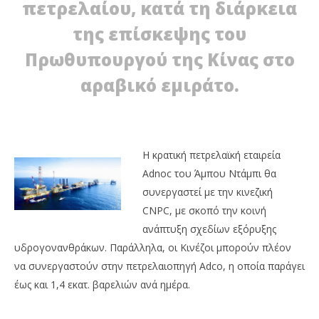
πετρελαίου, κατά τη διάρκεια
NOW VIEWING
της επίσκεψης του
Συμφωνία Άμπου Ντάμπι-Κίνας
Πρωθυπουργού της Κίνας στο
18/01/2012
EnergyIn
αραβικό εμιράτο.
Σε
18/
E
Η κρατική πετρελαϊκή εταιρεία
Adnoc του Άμπου Ντάμπι θα
συνεργαστεί με την κινεζική
CNPC, με σκοπό την κοινή
ανάπτυξη σχεδίων εξόρυξης
υδρογονανθράκων. Παράλληλα, οι Κινέζοι μπορούν πλέον
να συνεργαστούν στην πετρελαιοπηγή Adco, η οποία παράγει
έως και 1,4 εκατ. βαρελιών ανά ημέρα.