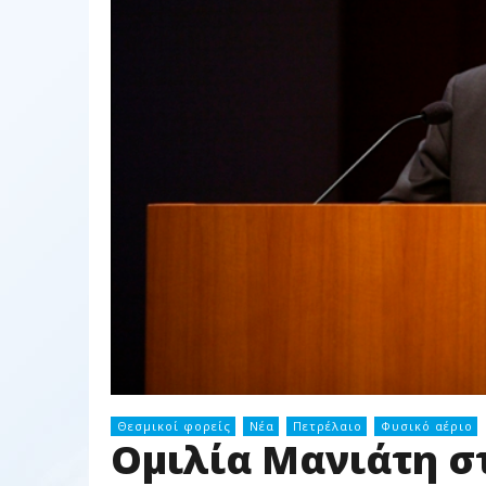
Θεσμικοί φορείς
Νέα
Πετρέλαιο
Φυσικό αέριο
Ομιλία Μανιάτη σ