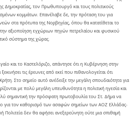
ης Δημοκρατίας, τον Πρωθυπουργό και τους πολιτικούς
ισμένων κομμάτων. Επανέλαβε δε, την πρόταση του για
εών στα πρότυπα της Νορβηγίας, όπου θα κατατίθεται το
ην αξιοποίηση εγχώριων πηγών πετρελαίου και φυσικού
τικό σύστημα της χώρας.
γαίο και το Καστελόριζο, απάντησε ότι η Κυβέρνηση στην
εκινήσει τις έρευνες από εκεί που πιθανολογείται ότι
 Κρήτη. Στο σημείο αυτό ανέδειξε την μεγάλη σπουδαιότητα για
ρίζονται με πολύ μεγάλη υπευθυνότητα η πολιτική ηγεσία και
πολύ σημαντική την πρόσφατη πρωτοβουλία του Στ. Δήμα να
υπτο για τον καθορισμό των ασαφών σημείων των ΑΟΖ Ελλάδας-
ική Πολιτεία δεν θα αφήσει ανεξερεύνητη ούτε μια σπιθαμή