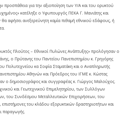
 προσπάθεια για την αξιοποίηση των Υ/Α και του ορυκτού
τυχημένος» κατέληξε ο Υφυπουργός ΠΕΚΑ Γ. Μανιάτης και
ν θα αφήσει ανεξερεύνητη καμία πιθαμή εθνικού εδάφους, ή
τα.
Ορυκτός Πλούτος – Εθνικοί Πυλώνες Ανάπτυξης» προλόγησαν ο
άνης, ο Πρύτανης του Παντείου Πανεπιστημίου κ. Γρηγόρης
ου Πολυτεχνείου κα Σοφία Σταματάκη και ο Αναπληρωτής
ανεπιστημίου Αθηνών και Πρόεδρος του ΙΓΜΕ κ. Κώστας
ταν ο δημοσιογράφος και συγγραφέας κ. Γιώργος Μαλούχος.
χνικού και Γεωτεχνικού Επιμελητηρίου, των Συλλόγων
ων, του Συνδέσμου Μεταλλευτικών Επιχειρήσεων, του
 επιστήμονες του κλάδου εξορυκτικών δραστηριοτήτων και
αι παραγωγής.