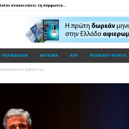
Η Trade Estates ανακοινώνει τη συμφωνία για την απόκτηση ποσοστού 50% στο Sofia South Ring Mall
Η Deloitte Ελλάδος αποκλειστικός χρηματοοικονομικός σύμβουλος του Ομίλου ΔΕΗ για τη στρατηγική είσοδό του στην πολωνική αγορά ενέργειας
Πώς το LG AI Fresh και το LG DUALCOOL AI βοηθούν να επικεντρωνόμαστε στη φιλοξενία των καλεσμένων μας
ΔΕΗ – Vodafone: Στα 130 εκατ. ευρώ το τίμημα για την κοινή εταιρεία οπτικών ινών
Fourlis: Το profit warning και γιατί η Edison βλέπει το ποτήρι μισογεμάτο
ΠΕΡΙΒΆΛΛΟΝ
ΚΑΎΣΙΜΑ
ΑΠΕ
ΘΕΣΜΙΚΟΊ ΦΟΡΕΊΣ
Ενεργειακή αναβάθμιση κτηρίων: Παθητικές παρεμβάσεις που κάνουν τη διαφορά
Τηλεφωνική επικοινωνία του Υπουργού Περιβάλλοντος και Ενέργειας, κ. Σταύρου Παπασταύρου με τον Ισραηλινό ομόλογό του, κ. Eli Cohen
παρουσίαση του βιβλίου του
HELLENiQ ENERGY: Αποτελέσματα β’ τριμήνου – α’ εξαμήνου 2026
GSI: Η είσοδος της Meridiam αλλάζει τα δεδομένα για τη διασύνδεση Ελλάδας – Κύπρου
Ο Όμιλος AKTOR εξαγοράζει το 75% των εταιρειών ΗΛΕΚΤΩΡ και THALIS στο πλαίσιο στρατηγικής συνεργασίας με τον Όμιλο ΜΟΤΟΡ ΟΪΛ
Η Trade Estates ανακοινώνει τη συμφωνία για την απόκτηση ποσοστού 50% στο Sofia South Ring Mall