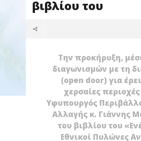
βιβλίου του
Την προκήρυξη, μέσ
διαγωνισμών με τη δι
(open door) για έρ
NOW VIEWING
χερσαίες περιοχές
Στρατηγ
Υφυπουργός Περιβάλλον
Ομιλία Μανιάτη στην
λιπασμάτ
παρουσίαση του βιβλίου του
περιόδου
Αλλαγής κ. Γιάννης Μ
24/02/2012
Γιάννης 
EnergyIn
του βιβλίου του «Εν
24/02/2012
EnergyIn
Εθνικοί Πυλώνες Α