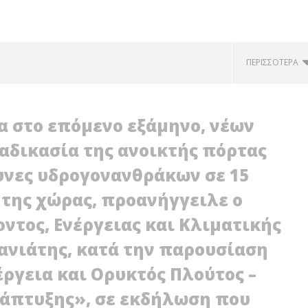
ΠΕΡΙΣΣΌΤΕΡΑ
α στο επόμενο εξάμηνο, νέων
αδικασία της ανοικτής πόρτας
ευνες υδρογονανθράκων σε 15
 της χώρας, προανήγγειλε ο
ικά αποθέματα
τος, Ενέργειας και Κλιματικής
ων στην Ε.Ε. για τις
Το ανατολικότερο λιμάνι της
ς κρίσης ζητεί ο
ανιάτης, κατά την παρουσίαση
Δύσης, η Αλεξανδρούπολη, αν
Μανιάτης
προικοδοτηθεί με σημαντικές
έργεια και Ορυκτός Πλούτος –
ενεργειακές επενδύσεις, θα
μπορούσε να αναδιατάξει τις
νάπτυξης», σε εκδήλωση που
γεωπολιτικές ισορροπίες της