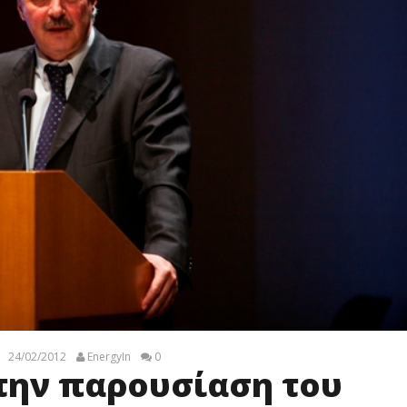
24/02/2012
EnergyIn
0
την παρουσίαση του