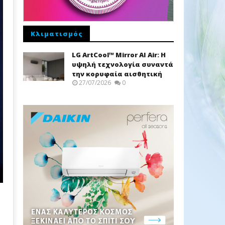
Κλιματισμός
LG ArtCool™ Mirror AI Air: Η
υψηλή τεχνολογία συναντά
την κορυφαία αισθητική
27/07/2026
0