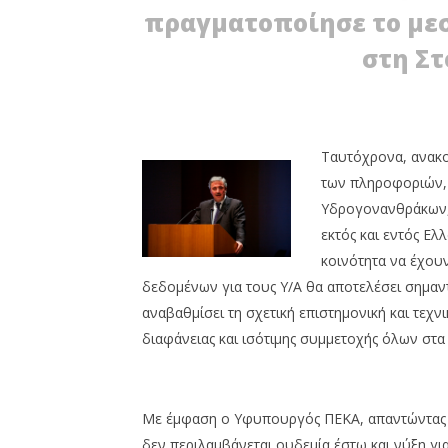
πραγματοποίησε το μεσ
στη Στ
Ταυτόχρονα, ανακ
των πληροφοριών, 
Υδρογονανθράκων,
εκτός και εντός Ελ
κοινότητα να έχου
δεδομένων για τους Υ/Α θα αποτελέσει σημαν
αναβαθμίσει τη σχετική επιστημονική και τεχ
διαφάνειας και ισότιμης συμμετοχής όλων στα
Με έμφαση ο Υφυπουργός ΠΕΚΑ, απαντώντας σ
δεν περιλαμβάνεται ουδεμία έστω και νύξη γι