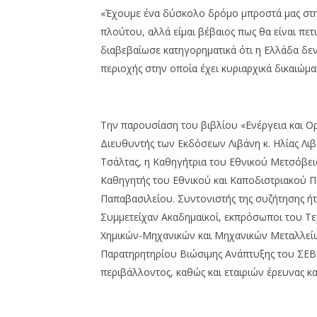
«Έχουμε ένα δύσκολο δρόμο μπροστά μας στην
πλούτου, αλλά είμαι βέβαιος πως θα είναι πε
διαβεβαίωσε κατηγορηματικά ότι η Ελλάδα δε
περιοχής στην οποία έχει κυριαρχικά δικαιώμα
Την παρουσίαση του βιβλίου «Ενέργεια και 
Διευθυντής των Εκδόσεων Λιβάνη κ. Ηλίας Λιβ
Τσάλτας, η Καθηγήτρια του Εθνικού Μετσόβει
Καθηγητής του Εθνικού και Καποδιστριακού Π
Παπαβασιλείου. Συντονιστής της συζήτησης ή
Συμμετείχαν Ακαδημαϊκοί, εκπρόσωποι του Τε
Χημικών-Μηχανικών και Μηχανικών Μεταλλεί
Παρατηρητηρίου Βιώσιμης Ανάπτυξης του ΣΕΒ,
περιβάλλοντος, καθώς και εταιριών έρευνας κ