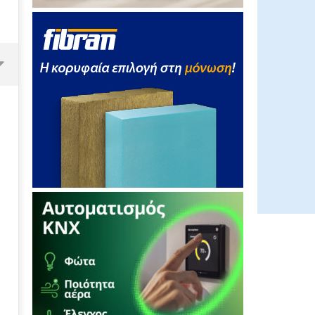
Γ. Μανιάτης: "Κατέστρεψαν τη
ΔΕΗ, θα λογοδοτήσουν"
24/02/2012
EnergyIn