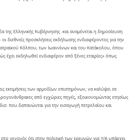
α της Ελληνικής Κυβέρνησης -και αναμένεται η δημοσίευση
οι διεθνείς προσκλήσεις εκδήλωσης ενδιαφέροντος για την
Πατραϊκού Κόλπου, των Ιωαννίνων και του Κατάκολου, όπου
ώς έχει εκδηλωθεί ενδιαφέρον από ξένες εταιρίες» όπως
ις εκτιμήσεις των αρμοδίων επιστημόνων, να καλύψει σε
ρογονάνθρακες από εγχώριες πηγές, εξοικονομώντας ετησίως
 δισ. που δαπανώνται για την εισαγωγή πετρελαίου και
το γεγονός ότι στην πολιτική των ερευνών για Υ/Α υπάρχει