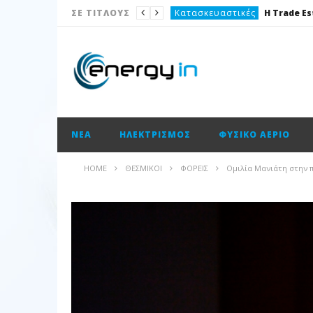
Κατασκευαστικές
ΣΕ ΤΙΤΛΟΥΣ
Νέα
Καταναλωτής
Το θέμα της ημέρας
Ισολογισμοί
ΝΈΑ
ΗΛΕΚΤΡΙΣΜΌΣ
ΦΥΣΙΚΌ ΑΈΡΙΟ
Ενεργειακές επισημάνσεις
Νέα
HOME
ΘΕΣΜΙΚΟΊ
ΦΟΡΕΊΣ
Ομιλία Μανιάτη στην 
Ισολογισμοί
Ηλεκτρισμός
Νέα
Κατασκευαστικές