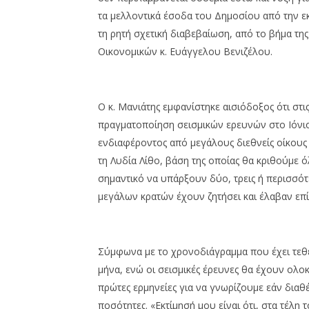
τα μελλοντικά έσοδα του Δημοσίου από την 
τη ρητή σχετική διαβεβαίωση, από το βήμα τ
Οικονομικών κ. Ευάγγελου Βενιζέλου.
Ο κ. Μανιάτης εμφανίστηκε αισιόδοξος ότι στι
πραγματοποίηση σεισμικών ερευνών στο Ιόνιο 
ενδιαφέροντος από μεγάλους διεθνείς οίκους
τη Λυδία Λίθο, βάση της οποίας θα κριθούμε ό
σημαντικό να υπάρξουν δύο, τρεις ή περισσό
μεγάλων κρατών έχουν ζητήσει και έλαβαν επ
Σύμφωνα με το χρονοδιάγραμμα που έχει τεθε
μήνα, ενώ οι σεισμικές έρευνες θα έχουν ολ
πρώτες ερμηνείες για να γνωρίζουμε εάν διαθέ
ποσότητες. «Εκτίμησή μου είναι ότι, στα τέλ