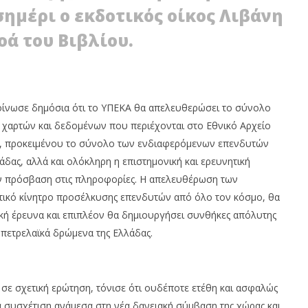
ΝΑ Ευρώπης
ημέρι ο εκδοτικός οίκος Λιβάνη
24/02/2012
EnergyIn
οά του Βιβλίου.
οίνωσε δημόσια ότι το ΥΠΕΚΑ θα απελευθερώσει το σύνολο
χαρτών και δεδομένων που περιέχονται στο Εθνικό Αρχείο
 προκειμένου το σύνολο των ενδιαφερόμενων επενδυτών
λάδας, αλλά και ολόκληρη η επιστημονική και ερευνητική
ν πρόσβαση στις πληροφορίες. Η απελευθέρωση των
τικό κίνητρο προσέλκυσης επενδυτών από όλο τον κόσμο, θα
νική έρευνα και επιπλέον θα δημιουργήσει συνθήκες απόλυτης
 πετρελαϊκά δρώμενα της Ελλάδας.
ε σχετική ερώτηση, τόνισε ότι ουδέποτε ετέθη και ασφαλώς
α συσχέτιση ανάμεσα στη νέα δανειακή σύμβαση της χώρας και