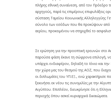
πλήρης εθνική συναίνεση, από τον Πρόεδρο τ
αρχηγούς, παρά τις επιμέρους επιφυλάξεις ορ
σύσταση Ταμείου Κοινωνικής Αλληλεγγύης Γεν
σύνολο των εσόδων που θα προκύψουν από τ
αερίου, προκειμένου να στηριχθεί το ασφαλισ
Σε ερώτηση για την προοπτική ερευνών στο Αι
παρούσα φάση έκανε τη σώφρονα επιλογή, να ξ
υπάρχει ενδιαφέρον, δηλαδή το Ιόνιο και την
την χώρα μας του θεσμού της ΑΟΖ, που διαχει
οι διπλωμάτες του ΥΠ.ΕΞ., ενώ χαρακτήρισε 
ξεκινήσει εκ νέου τις συνομιλίες με την Αίγ
Αιγύπτου. Επιπλέον, διευκρίνησε ότι η Ελλην
περιοχής όπου ασκεί κυριαρχικά δικαιώματα.