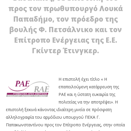
NOW VIEWING
προς τον πρωθυπουργό Λουκά
Επιστολή Προέδρου ΡΑΕ προς τον Πρωθυπουργό
Παπαδήμο, τον πρόεδρο της
07/03/2012
EnergyIn
βουλής Φ. Πετσάλνικο και τον
Επίτροπο Ενέργειας της Ε.Ε.
Γκίντερ Έτινγκερ.
ΡΑ
07/
E
Η επιστολή έχει τίτλο « Η
επαπειλούμενη κατάρρευση της
ΡΑΕ και η ύστατη ευκαιρία της
πολιτείας να την αποτρέψει». Η
επιστολή ξεκινά κάνοντας ιδιαίτερη μνεία σε πρόσφατη
αλληλογραφία του αρμόδιου υπουργού ΠΕΚΑ Γ.
Παπακωνσταντίνου προς τον Επίτροπο Ενέργειας, στην οποία