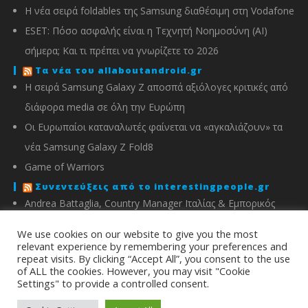
Η νέα σειρά foldables της Samsung διαθέσιμη στη Vodafone
ESET: Πόσο ασφαλής είναι η Τεχνητή Νοημοσύνη (AI)
σήμερα; Και τι πρέπει να γνωρίζετε το 2026
Τα νέα του allaboutandroid.gr
Η σειρά Samsung Galaxy Z αποσπά αξιόλογες κριτικές από
διάφορα media σε όλη την Ευρώπη
Οι Ευρωπαίοι καταναλωτές φαίνεται να «αγκαλιάζουν» τα
νέα Samsung Galaxy Z Fold8
Game of Warriors
Συνεντεύξεις από το interestingpeople.gr
Andrea Battaglia, Country Manager Ιταλίας & Εμπορικός
Διευθυντής Ελλάδας, Κύπρου, Αλβανίας & Μάλτας της
We use cookies on our website to give you the most
IMOU
relevant experience by remembering your preferences and
repeat visits. By clicking “Accept All”, you consent to the use
Μιχάλης Χειμώνας, Γενικός Διευθυντής ΣΦΕΕ
of ALL the cookies. However, you may visit "Cookie
Settings" to provide a controlled consent.
info@energyin.gr