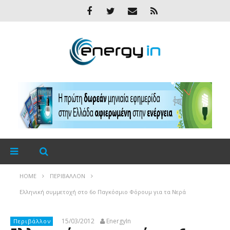
HOME
ΠΕΡΙΒΆΛΛΟΝ
Ελληνική συμμετοχή στο 6ο Παγκόσμιο Φόρουμ για τα Νερά
15/03/2012
EnergyIn
Περιβάλλον