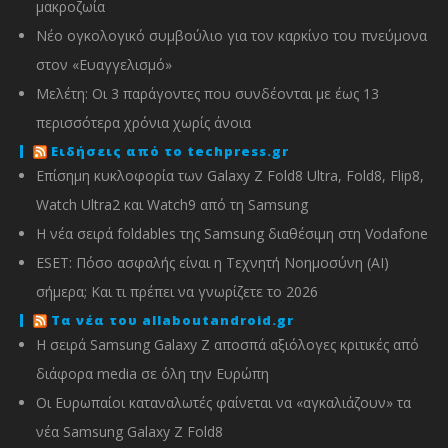
μακροζωία
Νέο ογκολογικό συμβούλιο για τον καρκίνο του πνεύμονα
στον «Ευαγγελισμό»
Μελέτη: Οι 3 παράγοντες που συνδέονται με έως 13
περισσότερα χρόνια χωρίς άνοια
Ειδήσεις από το techpress.gr
Επίσημη κυκλοφορία των Galaxy Z Fold8 Ultra, Fold8, Flip8,
Watch Ultra2 και Watch9 από τη Samsung
Η νέα σειρά foldables της Samsung διαθέσιμη στη Vodafone
ESET: Πόσο ασφαλής είναι η Τεχνητή Νοημοσύνη (AI)
σήμερα; Και τι πρέπει να γνωρίζετε το 2026
Τα νέα του allaboutandroid.gr
Η σειρά Samsung Galaxy Z αποσπά αξιόλογες κριτικές από
διάφορα media σε όλη την Ευρώπη
Οι Ευρωπαίοι καταναλωτές φαίνεται να «αγκαλιάζουν» τα
νέα Samsung Galaxy Z Fold8