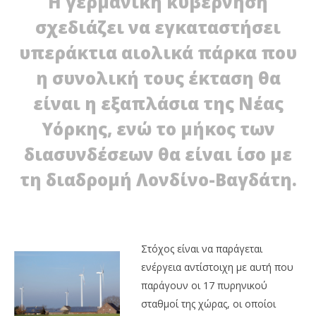
Η γερμανική κυβέρνηση
σχεδιάζει να εγκαταστήσει
υπεράκτια αιολικά πάρκα που
η συνολική τους έκταση θα
είναι η εξαπλάσια της Νέας
Υόρκης, ενώ το μήκος των
NOW VIEWING
διασυνδέσεων θα είναι ίσο με
Γερμανία: Αντικατάσταση Πυρηνικών με ΑΠΕ
τη διαδρομή Λονδίνο-Βαγδάτη.
21/03/2012
Όμ
EnergyIn
Ου
21/
E
Στόχος είναι να παράγεται
ενέργεια αντίστοιχη με αυτή που
παράγουν οι 17 πυρηνικού
σταθμοί της χώρας, οι οποίοι