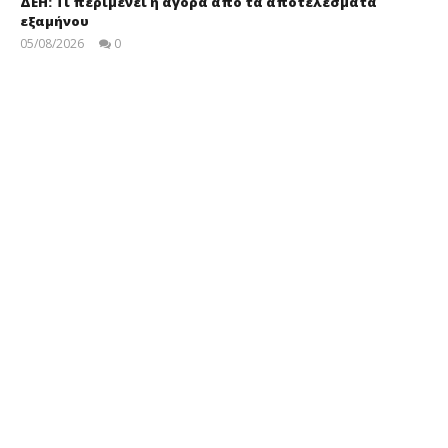
ΔΕΗ: Τι περιμένει η αγορά από τα αποτελέσματα
εξαμήνου
05/08/2026
0
Στάθης
Ασπιώτης