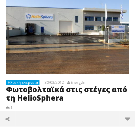
30/03/2012
EnergyIn
Ηλιακή ενέργεια
Φωτοβολταϊκά στις στέγες από
τη HelioSphera
1
Σκ