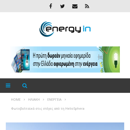
HOME
ΗΛΙΑΚΉ
ΕΝΈΡΓΕΙΑ
Φωτοβολταϊκά στις στέγες από τη HelioSphera