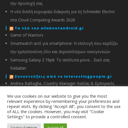
την προσοχή σας
Η νέα διπλή κορυφαία διάκριση για τη Schneider Electric
στα Cloud Computing Awards 2026
Τα νέα του allaboutandroid.gr
Game of Warriors
Smartwatch αντί για smartphone: Η επιλογή που κερδίζει
την εμπιστοσύνη όλο και περισσότερων οικογενειών
Samsung Galaxy Z Flip8: Το απόλυτα μονα… δικό σας
foldable!
Συνεντεύξεις από το interestingpeople.gr
Andrea Battaglia, Country Manager Ιταλίας & Εμπορικός
Διευθυντής Ελλάδας, Κύπρου, Αλβανίας & Μάλτας της
We use cookies on our website to give you the most
IMOU
relevant experience by remembering your preferences and
repeat visits. By clicking “Accept All”, you consent to the use
Μιχάλης Χειμώνας, Γενικός Διευθυντής ΣΦΕΕ
of ALL the cookies. However, you may visit "Cookie
Settings" to provide a controlled consent.
info@energyin.gr
Cookie Settings
Accept All