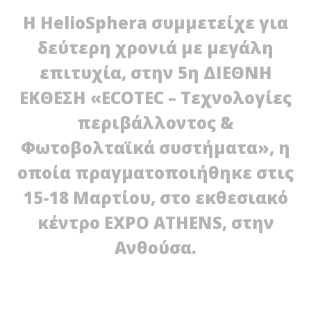
τη
Η HelioSphera συμμετείχε για
30/
E
δεύτερη χρονιά με μεγάλη
επιτυχία, στην 5η ΔΙΕΘΝΗ
ΕΚΘΕΣΗ «ECOTEC – Τεχνολογίες
περιβάλλοντος &
Φωτοβολταϊκά συστήματα», η
NOW VIEWING
οποία πραγματοποιήθηκε στις
Φωτοβολταϊκά στις στέγες από τη HelioSphera
15-18 Μαρτίου, στο εκθεσιακό
30/03/2012
EnergyIn
κέντρο EXPO ATHENS, στην
Ανθούσα.