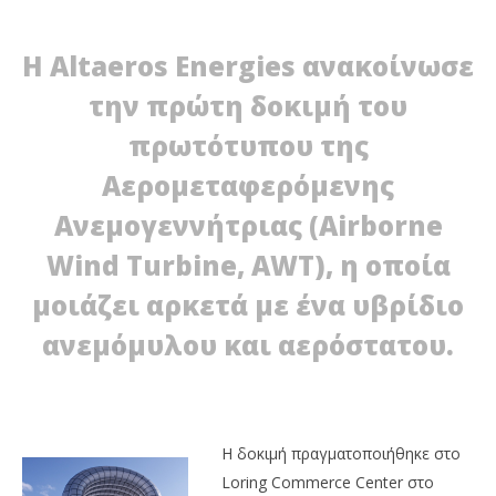
Η Altaeros Energies ανακοίνωσε
την πρώτη δοκιμή του
πρωτότυπου της
Αερομεταφερόμενης
Ανεμογεννήτριας (Airborne
Wind Turbine, AWT), η οποία
μοιάζει αρκετά με ένα υβρίδιο
NOW VIEWING
ανεμόμυλου και αερόστατου.
Αερομεταφερόμενη Ανεμογεννήτρια
03/04/2012
EnergyIn
Η δοκιμή πραγματοποιήθηκε στο
Loring Commerce Center στο