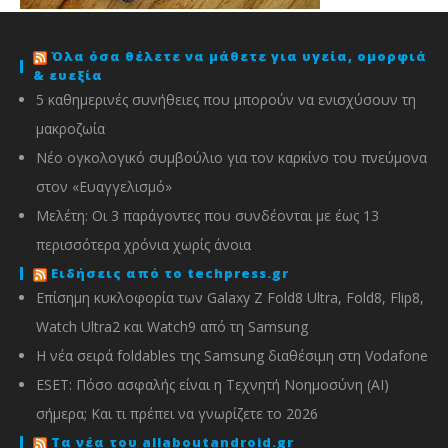
Όλα όσα θέλετε να μάθετε για υγεία, ομορφιά
& ευεξία
5 καθημερινές συνήθειες που μπορούν να ενισχύσουν τη
μακροζωία
Νέο ογκολογικό συμβούλιο για τον καρκίνο του πνεύμονα
στον «Ευαγγελισμό»
Μελέτη: Οι 3 παράγοντες που συνδέονται με έως 13
περισσότερα χρόνια χωρίς άνοια
Ειδήσεις από το techpress.gr
Επίσημη κυκλοφορία των Galaxy Z Fold8 Ultra, Fold8, Flip8,
Watch Ultra2 και Watch9 από τη Samsung
Η νέα σειρά foldables της Samsung διαθέσιμη στη Vodafone
ESET: Πόσο ασφαλής είναι η Τεχνητή Νοημοσύνη (AI)
σήμερα; Και τι πρέπει να γνωρίζετε το 2026
Τα νέα του allaboutandroid.gr