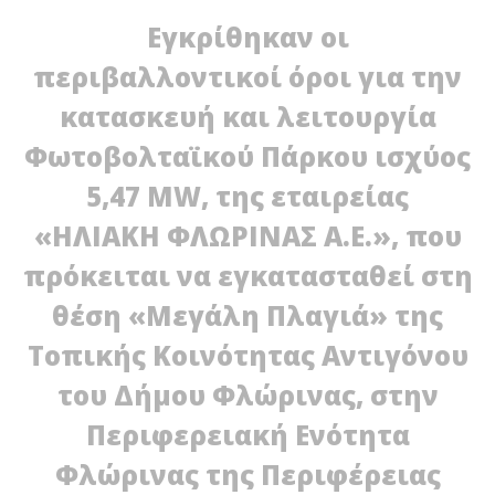
Εγκρίθηκαν οι
περιβαλλοντικοί όροι για την
κατασκευή και λειτουργία
Φωτοβολταϊκού Πάρκου ισχύος
5,47 MW, της εταιρείας
«ΗΛΙΑΚΗ ΦΛΩΡΙΝΑΣ Α.Ε.», που
NOW VIEWING
πρόκειται να εγκατασταθεί στη
Φωτοβολταϊκό πάρκο στο Αμύνταιο
θέση «Μεγάλη Πλαγιά» της
03/04/2012
Πα
EnergyIn
γι
Τοπικής Κοινότητας Αντιγόνου
03/
E
του Δήμου Φλώρινας, στην
Περιφερειακή Ενότητα
Φλώρινας της Περιφέρειας