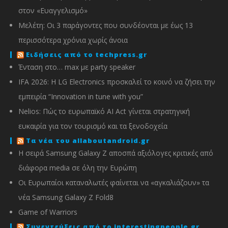
στον «Ευαγγελισμό»
Μελέτη: Οι 3 παράγοντες που συνδέονται με έως 13
περισσότερα χρόνια χωρίς άνοια
Ειδήσεις από το techpress.gr
Ένταση στο… max με party speaker
IFA 2026: Η LG Electronics προσκαλεί το κοινό να ζήσει την
εμπειρία “Innovation in tune with you”
Nelios: Πώς το ευρωπαϊκό AI Act γίνεται στρατηγική
ευκαιρία για τον τουρισμό και τα ξενοδοχεία
Τα νέα του allaboutandroid.gr
Η σειρά Samsung Galaxy Z αποσπά αξιόλογες κριτικές από
διάφορα media σε όλη την Ευρώπη
Οι Ευρωπαίοι καταναλωτές φαίνεται να «αγκαλιάζουν» τα
νέα Samsung Galaxy Z Fold8
Game of Warriors
Συνεντεύξεις από το interestingpeople.gr