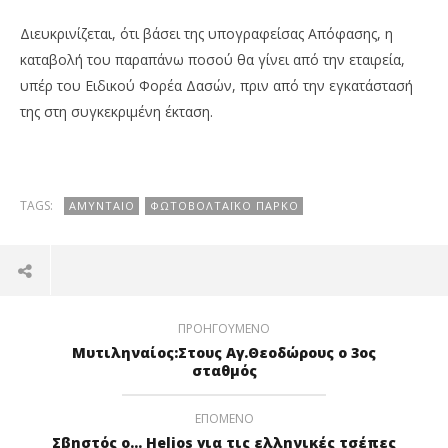
Διευκρινίζεται, ότι βάσει της υπογραφείσας Απόφασης, η
καταβολή του παραπάνω ποσού θα γίνει από την εταιρεία,
υπέρ του Ειδικού Φορέα Δασών, πριν από την εγκατάστασή
της στη συγκεκριμένη έκταση.
TAGS:
ΑΜΎΝΤΑΙΟ
ΦΩΤΟΒΟΛΤΑΪΚΟ ΠΆΡΚΟ
ΠΡΟΗΓΟΎΜΕΝΟ
Μυτιληναίος:Στους Αγ.Θεοδώρους ο 3ος
σταθμός
ΕΠΌΜΕΝΟ
Σβηστός ο... Helios για τις ελληνικές τσέπες