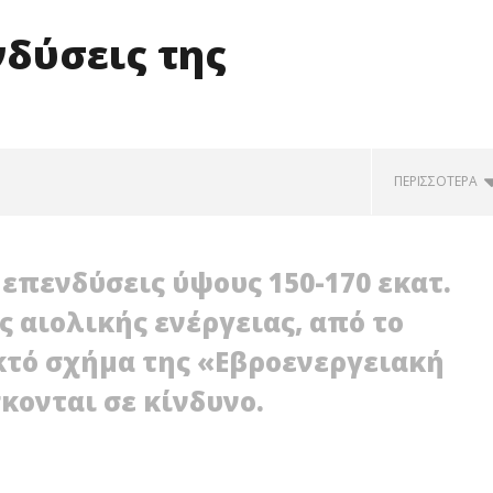
νδύσεις της
ΠΕΡΙΣΣΌΤΕΡΑ
Deutsche Bank: Στα 4,1€ μειώνει
την τιμή-στόχο των ΕΛΠΕ
επενδύσεις ύψους 150-170 εκατ.
06/04/2012
EnergyIn
ς αιολικής ενέργειας, από το
κτό σχήμα της «Εβροενεργειακή
σκονται σε κίνδυνο.
η υψηλότερη τιμή
ς παγκοσμίως
ν οι Αθηναίοι!