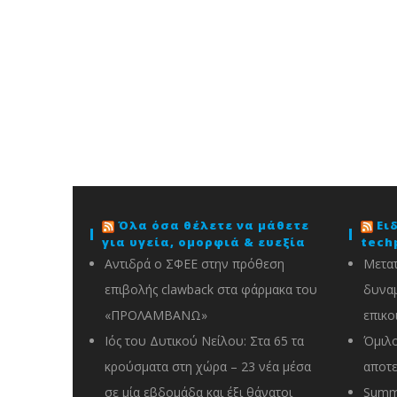
Όλα όσα θέλετε να μάθετε
Ει
για υγεία, ομορφιά & ευεξία
tech
Αντιδρά ο ΣΦΕΕ στην πρόθεση
Μετατ
επιβολής clawback στα φάρμακα του
δυναμ
«ΠΡΟΛΑΜΒΑΝΩ»
επικο
Ιός του Δυτικού Νείλου: Στα 65 τα
Όμιλο
κρούσματα στη χώρα – 23 νέα μέσα
αποτε
σε μία εβδομάδα και έξι θάνατοι
Summe