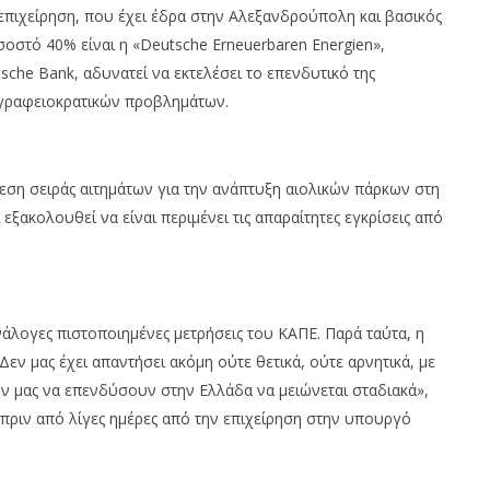
επιχείρηση, που έχει έδρα στην Αλεξανδρούπολη και βασικός
σοστό 40% είναι η «Deutsche Erneuerbaren Energien»,
sche Bank, αδυνατεί να εκτελέσει το επενδυτικό της
γραφειοκρατικών προβλημάτων.
εση σειράς αιτημάτων για την ανάπτυξη αιολικών πάρκων στη
ξακολουθεί να είναι περιμένει τις απαραίτητες εγκρίσεις από
νάλογες πιστοποιημένες μετρήσεις του ΚΑΠΕ. Παρά ταύτα, η
εν μας έχει απαντήσει ακόμη ούτε θετικά, ούτε αρνητικά, με
 μας να επενδύσουν στην Ελλάδα να μειώνεται σταδιακά»,
ί πριν από λίγες ημέρες από την επιχείρηση στην υπουργό