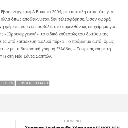
Εβροενεργειακή Α.Ε. και το 2004, με επιστολή στον τότε γ. γ.
 αλλά όπως αποδεικνύεται δεν τελεσφόρησε. Όσον αφορά
Αρχή φέρεται να έχει προβάλει στο παρελθόν ως επιχείρημα για
ης «Εβροενεργειακή», το ειδικό καθεστώς του δικτύου της
ε τα υπό κατασκευή αιολικά πάρκα. Το πρόβλημα αυτό, όμως,
ετών με τη διακρατική γραμμή Ελλάδας – Τουρκίας και με τη
ΥΤ) στη Νέα Σάντα Σαππών.
NERGIEN
ΕΒΡΟΕΝΕΡΓΕΙΑΚΉ
ΕΠΌΜΕΝΟ
Έκτακτη Συνέντευξη Τύπου της ΓΕΝΟΠ ΔΕΗ