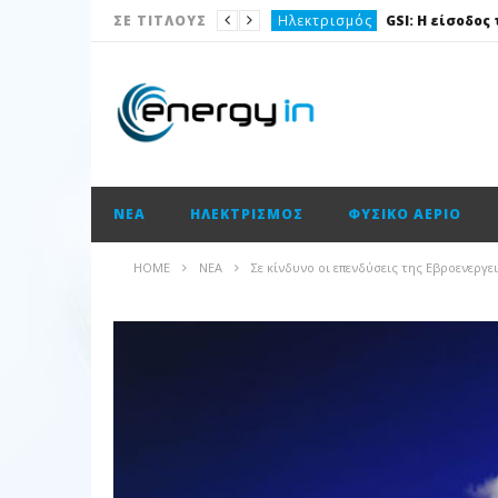
Ηλεκτρισμός
ΣΕ ΤΙΤΛΟΥΣ
Νέα
Νέα
Ισολογισμοί
Ισολογισμοί
ΝΈΑ
ΗΛΕΚΤΡΙΣΜΌΣ
ΦΥΣΙΚΌ ΑΈΡΙΟ
Ισολογισμοί
ΑΠΕ
HOME
ΝΈΑ
Σε κίνδυνο οι επενδύσεις της Εβροενεργε
Νέα
Νέα