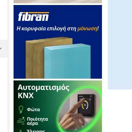
Deutsche Bank: Αισιοδοξία για
τα φ/β το 2015
06/04/2012
EnergyIn