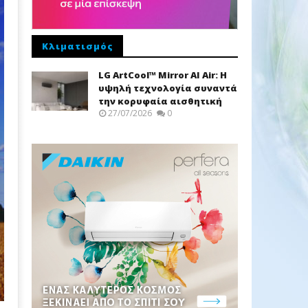
Κλιματισμός
LG ArtCool™ Mirror AI Air: Η
υψηλή τεχνολογία συναντά
την κορυφαία αισθητική
27/07/2026
0