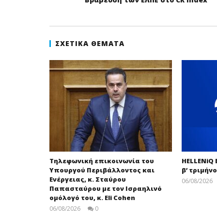
ΣΧΕΤΙΚΆ ΘΈΜΑΤΑ
Τηλεφωνική επικοινωνία του
HELLENiQ
Υπουργού Περιβάλλοντος και
β’ τριμήνο
Ενέργειας, κ. Σταύρου
06/08/2026
Παπασταύρου με τον Ισραηλινό
ομόλογό του, κ. Eli Cohen
06/08/2026
0
press-