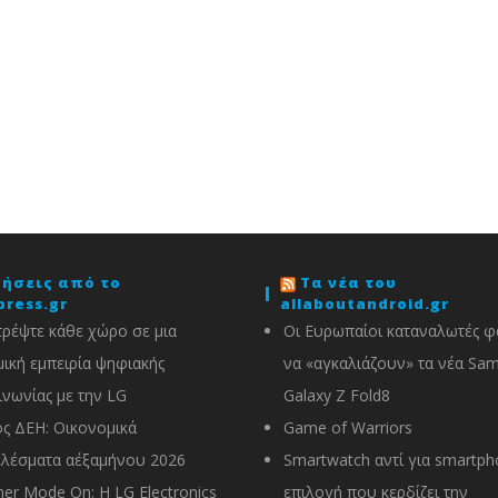
δήσεις από το
Τα νέα του
press.gr
allaboutandroid.gr
ρέψτε κάθε χώρο σε μια
Οι Ευρωπαίοι καταναλωτές φα
ική εμπειρία ψηφιακής
να «αγκαλιάζουν» τα νέα Sa
ινωνίας με την LG
Galaxy Z Fold8
ς ΔΕΗ: Οικονομικά
Game of Warriors
λέσματα α΄εξαμήνου 2026
Smartwatch αντί για smartph
r Mode On: Η LG Electronics
επιλογή που κερδίζει την