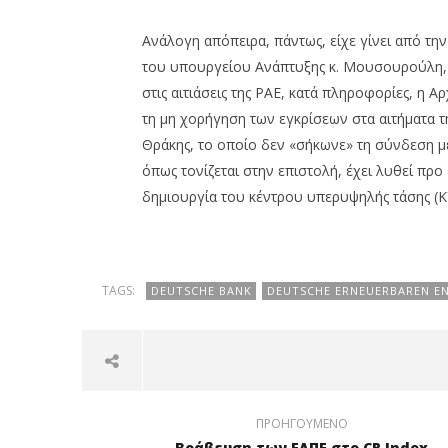
Ανάλογη απόπειρα, πάντως, είχε γίνει από την 
του υπουργείου Ανάπτυξης κ. Μουσουρούλη,
στις αιτιάσεις της ΡΑΕ, κατά πληροφορίες, η 
τη μη χορήγηση των εγκρίσεων στα αιτήματα τ
Θράκης, το οποίο δεν «σήκωνε» τη σύνδεση μ
όπως τονίζεται στην επιστολή, έχει λυθεί προ 
δημιουργία του κέντρου υπερυψηλής τάσης (Κ
TAGS:
DEUTSCHE BANK
DEUTSCHE ERNEUERBAREN E
ΠΡΟΗΓΟΎΜΕΝΟ
Βράβευση των ΕΛΠΕ στο CR Index