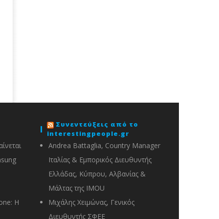
Συνεντεύξεις από το
interestingpeople.gr
ίνεται
Andrea Battaglia, Country Manager
msung
Ιταλίας & Εμπορικός Διευθυντής
Ελλάδας, Κύπρου, Αλβανίας &
Μάλτας της IMOU
one: Η
Μιχάλης Χειμώνας, Γενικός
Διευθυντής ΣΦΕΕ