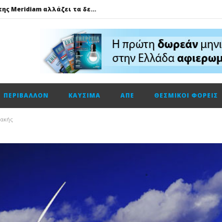
GSI: Η είσοδος της Meridiam αλλάζει τα δεδομένα για τη διασύνδεση Ελλάδας – Κύπρου
Ο Όμιλος AKTOR εξαγοράζει το 75% των εταιρειών ΗΛΕΚΤΩΡ και THALIS στο πλαίσιο στρατηγικής συνεργασίας με τον Όμιλο ΜΟΤΟΡ ΟΪΛ
Φυσικό αέριο: Σε ιστορικά χαμηλά τα αποθέματα της Ευρώπης
Metlen: Σε επίπεδο ρεκόρ τα EBITDA το εξάμηνο, στα 550 εκατ. ευρώ – Κέρδη 2,18 ευρώ ανά μετοχή
Όμιλος ΔΕΗ: Οικονομικά αποτελέσματα α΄ εξαμήνου 2026
ΠΕΡΙΒΆΛΛΟΝ
ΚΑΎΣΙΜΑ
ΑΠΕ
ΘΕΣΜΙΚΟΊ ΦΟΡΕΊΣ
Cenergy: Κέρδη εξαμήνου +45,3% με πωλήσεις +13%
ΔΕΗ: Τι περιμένει η αγορά από τα αποτελέσματα εξαμήνου
ιακής
Η Νέα διπλή κορυφαία διάκριση για τη Schneider Electric στα Cloud Computing Awards 2026
Τηλεφωνική επικοινωνία του Υπουργού Περιβάλλοντος και Ενέργειας, κ. Σταύρου Παπασταύρου με τον Ισραηλινό ομόλογό του, κ. Eli Cohen