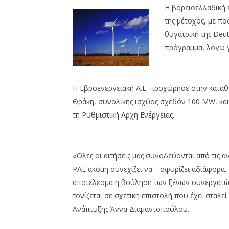
EnergyIn
06/04/2012
Η βορειοελλαδική 
EnergyIn
της μέτοχος, με πο
θυγατρική της Deut
πρόγραμμα, λόγω 
Η Εβροενεργειακή Α.Ε. προχώρησε στην κατάθ
Θράκη, συνολικής ισχύος σχεδόν 100 MW, και ε
τη Ρυθμιστική Αρχή Ενέργειας.
«Όλες οι αιτήσεις μας συνοδεύονται από τις α
ΡΑΕ ακόμη συνεχίζει να… σφυρίζει αδιάφορα. Δ
αποτέλεσμα η βούληση των ξένων συνεργατών
τονίζεται σε σχετική επιστολή που έχει σταλε
Ανάπτυξης Άννα Διαμαντοπούλου.