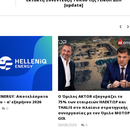
[update]
 ENERGY: Αποτελέσματα
Ο Όμιλος AKTOR εξαγοράζει το
υ – α’ εξαμήνου 2026
75% των εταιρειών ΗΛΕΚΤΩΡ και
THALIS στο πλαίσιο στρατηγικής
0
press-
συνεργασίας με τον Όμιλο ΜΟΤΟΡ
room
ΟΪΛ
06/08/2026
0
press-