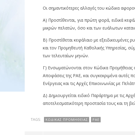
ΡΑΕ: Αλλαγές στον Κώδικα
Προμήθειας
Οι σημαντικότερες αλλαγές του κώδικα αφορού
10/04/2012
editor
Α) Προστίθενται, για πρώτη φορά, ειδικά κεφά
ΡΑΕ: Χαμ
μικρών πελατών, όσο και των ευάλωτων κατα
τιμολόγι
10/04/2012
Β) Προστίθεται κεφάλαιο με εξειδικευμένες ρ
editor
και τον Προμηθευτή Καθολικής Υπηρεσίας, σύμ
των τελευταίων μηνών.
Γ) Ενσωματώνονται στον Κώδικα Προμήθειας ο
Αποφάσεις της ΡΑΕ, και συγκεκριμένα αυτές π
Ενέργειας και τις Αρχές Επικοινωνίας με Πελάτη
Δ) Δημιουργείται ειδικό Παράρτημα με τις Αρ
αποτελεσματικότερη προστασία τους και τη 
TAGS:
ΚΏΔΙΚΑΣ ΠΡΟΜΉΘΕΙΑΣ
ΡΑΕ