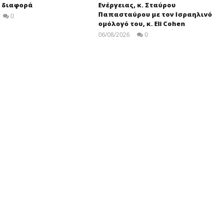
η διαφορά
Ενέργειας, κ. Σταύρου
Παπασταύρου με τον Ισραηλινό
0
press-
ομόλογό του, κ. Eli Cohen
room
06/08/2026
0
press-
room