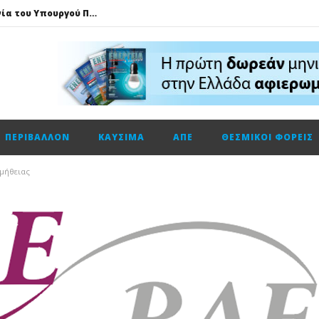
Τηλεφωνική επικοινωνία του Υπουργού Περιβάλλοντος και Ενέργειας, κ. Σταύρου Παπασταύρου με τον Ισραηλινό ομόλογό του, κ. Eli Cohen
HELLENiQ ENERGY: Αποτελέσματα β’ τριμήνου – α’ εξαμήνου 2026
GSI: Η είσοδος της Meridiam αλλάζει τα δεδομένα για τη διασύνδεση Ελλάδας – Κύπρου
Ο Όμιλος AKTOR εξαγοράζει το 75% των εταιρειών ΗΛΕΚΤΩΡ και THALIS στο πλαίσιο στρατηγικής συνεργασίας με τον Όμιλο ΜΟΤΟΡ ΟΪΛ
Φυσικό αέριο: Σε ιστορικά χαμηλά τα αποθέματα της Ευρώπης
ΠΕΡΙΒΆΛΛΟΝ
ΚΑΎΣΙΜΑ
ΑΠΕ
ΘΕΣΜΙΚΟΊ ΦΟΡΕΊΣ
Metlen: Σε επίπεδο ρεκόρ τα EBITDA το εξάμηνο, στα 550 εκατ. ευρώ – Κέρδη 2,18 ευρώ ανά μετοχή
Όμιλος ΔΕΗ: Οικονομικά αποτελέσματα α΄ εξαμήνου 2026
μήθειας
Cenergy: Κέρδη εξαμήνου +45,3% με πωλήσεις +13%
Fourlis: Το profit warning και γιατί η Edison βλέπει το ποτήρι μισογεμάτο