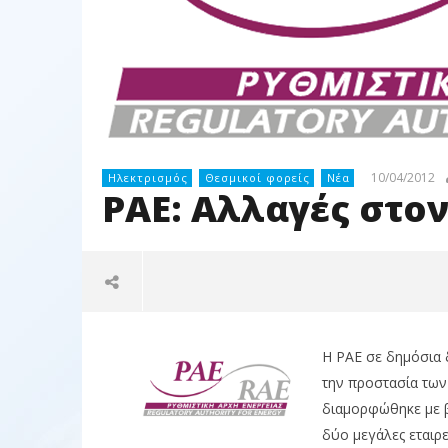
10/04/2012
Ηλεκτρισμός
Θεσμικοί φορείς
Νέα
ΡΑΕ: Αλλαγές στο
Η ΡΑΕ σε δημόσια
την προστασία των
διαμορφώθηκε με β
NOW VIEWING
δύο μεγάλες εταιρε