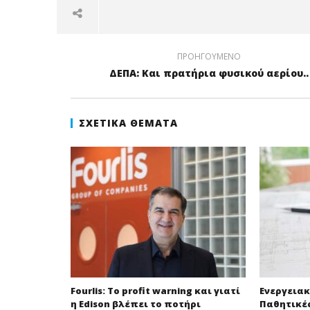
ΠΡΟΗΓΟΎΜΕΝΟ
ΔΕΠΑ: Και πρατήρια φυσικού αερίου..
ΣΧΕΤΙΚΆ ΘΈΜΑΤΑ
Fourlis: Το profit warning και γιατί
Ενεργειακ
η Edison βλέπει το ποτήρι
Παθητικέ