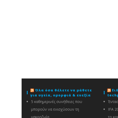
Όλα όσα θέλετε να μάθετε
Ει
για υγεία, ομορφιά & ευεξία
tech
5 καθημερινές συνήθειες που
Έντασ
μπορούν να ενισχύσουν τη
IFA 2
μακροζωία
το κο