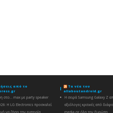
δήσεις από το
Τα νέα του
press.gr
allaboutandroid.gr
η στο… max με party speaker
Η σειρά Samsung Galaxy Z α
026: Η LG Electronics προσκαλεί
αξιόλογες κριτικές από διάφ
ινό να ζήσει την εμπειρία
media σε όλη την Ευρώπη