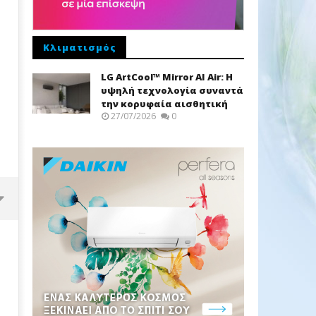
Κλιματισμός
LG ArtCool™ Mirror AI Air: Η
υψηλή τεχνολογία συναντά
την κορυφαία αισθητική
27/07/2026
0