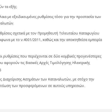
ν τα εξής:
λαια με εξειδικευμένες ρυθμίσεις τόσο για την προστασία των
ηλότερα τα πράσινα
Από 15,9 έως 20,5 λεπτά του
ναλωτών.
α το Μάρτιο
ευρώ οι τιμές των παρόχων για
το «πράσινο τιμολόγιο»
υθμίσεις σχετικά με τον Προμηθευτή Τελευταίου Καταφυγίου
10/04/2012
φωνα με το ν.4001/2011, καθώς και την αποκτηθείσα εμπειρία
editor
ι ρυθμίσεις που περιέχονται σε δύο κομβικές προγενέστερες
ου αφορούν τις Βασικές Αρχές Τιμολόγησης Ηλεκτρικής
.
χές Διαχείρισης Αιτημάτων των Καταναλωτών, με στόχο την
βελτίωση των προσφερόμενων σε αυτούς υπηρεσιών.