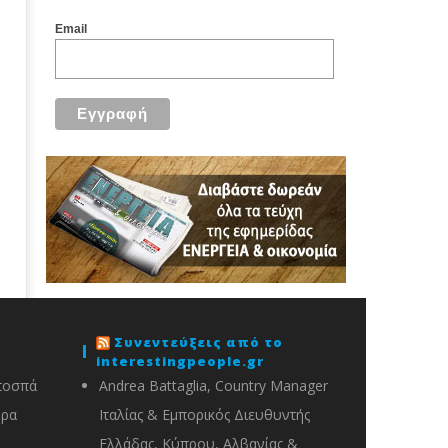
Email
Συνεντεύξεις από το
interestingpeople.gr
ποσπά
Andrea Battaglia, Country Manager
ορα
Ιταλίας & Εμπορικός Διευθυντής
Ελλάδας, Κύπρου, Αλβανίας &