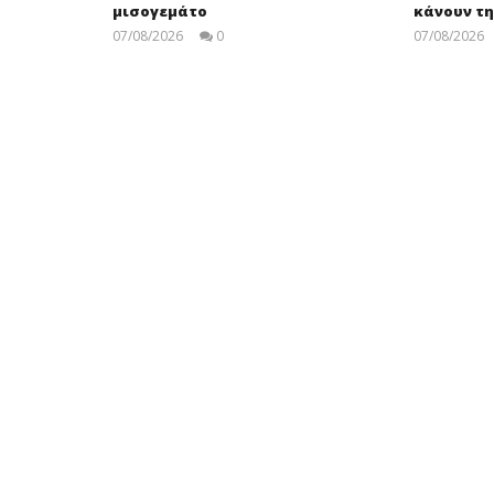
μισογεμάτο
κάνουν τ
07/08/2026
0
07/08/2026
press-
room