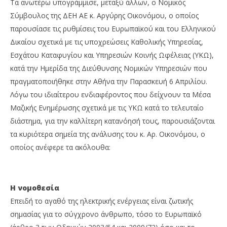
Τα ανωτέρω υπογράμμισε, μεταξύ άλλων, ο Νομικός
Σύμβουλος της ΔΕΗ ΑΕ κ. Αργύρης Οικονόμου, ο οποίος
παρουσίασε τις ρυθμίσεις του Ευρωπαϊκού και του Ελληνικού
Δικαίου σχετικά με τις υποχρεώσεις Καθολικής Υπηρεσίας,
Εσχάτου Καταφυγίου και Υπηρεσιών Κοινής Ωφέλειας (ΥΚΩ),
κατά την Ημερίδα της Διεύθυνσης Νομικών Υπηρεσιών που
πραγματοποιήθηκε στην Αθήνα την Παρασκευή 6 Απριλίου.
Λόγω του ιδιαίτερου ενδιαφέροντος που δείχνουν τα Μέσα
Μαζικής Ενημέρωσης σχετικά με τις ΥΚΩ κατά το τελευταίο
διάστημα, για την καλλίτερη κατανόησή τους, παρουσιάζονται
τα κυριότερα σημεία της ανάλυσης του κ. Αρ. Οικονόμου, ο
οποίος ανέφερε τα ακόλουθα:
Η νομοθεσία
Επειδή το αγαθό της ηλεκτρικής ενέργειας είναι ζωτικής
σημασίας για το σύγχρονο άνθρωπο, τόσο το Ευρωπαϊκό