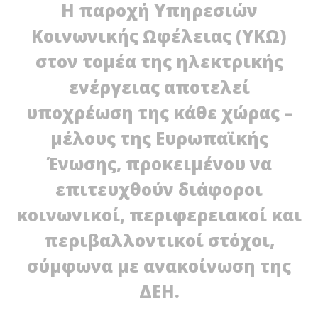
Η παροχή Υπηρεσιών
Κοινωνικής Ωφέλειας (ΥΚΩ)
στον τομέα της ηλεκτρικής
ενέργειας αποτελεί
υποχρέωση της κάθε χώρας –
μέλους της Ευρωπαϊκής
NOW VIEWING
Ένωσης, προκειμένου να
H ΔΕΗ για τις Υπηρεσίες Κοινής Ωφέλειας
επιτευχθούν διάφοροι
ΔΕ
10/04/2012
EnergyIn
τη
κοινωνικοί, περιφερειακοί και
10/
E
περιβαλλοντικοί στόχοι,
σύμφωνα με ανακοίνωση της
ΔΕΗ.