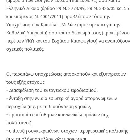
(άρθρο 3 των Οδηγιών 2003/54 και 2009/72) όσο και το
Ελληνικό Δίκαιο (άρθρο 29 Ν. 2773/99, 28 Ν. 3426/05 και 55
και επόμενος Ν. 4001/2011) προβλέπουν τόσο την
Υποχρέωση των Κρατών – Μελών (προκειμένου για την
Καθολική Υπηρεσία) όσο και το δικαίωμά τους (προκειμένου
περί των ΥΚΩ και του Εσχάτου Καταφυγίου) να αναπτύξουν
σχετικές πολιτικές.
Οι παραπάνω υποχρεώσεις αποσκοπούν και εξυπηρετούν
τους εξής στόχους:
• Διασφάλιση του ενεργειακού εφοδιασμού,
• ένταξη στην ενιαία εσωτερική αγορά απομονωμένων
περιοχών (π.χ. με τη διασύνδεση νησιών,
• προστασία ευαίσθητων κοινωνικών ομάδων (π.χ.
πολύτεκνοι),
• επίτευξη συγκεκριμένων στόχων περιφερειακής πολιτικής
(π.χ. τιμολόγηση ελληνικών νησιών και