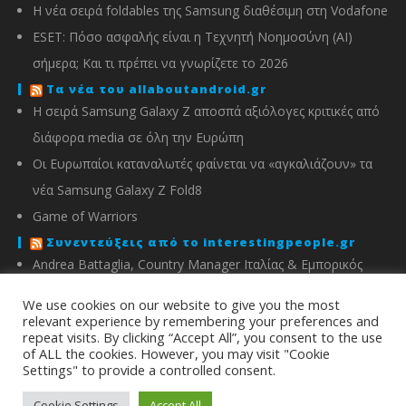
Η νέα σειρά foldables της Samsung διαθέσιμη στη Vodafone
ESET: Πόσο ασφαλής είναι η Τεχνητή Νοημοσύνη (AI)
σήμερα; Και τι πρέπει να γνωρίζετε το 2026
Τα νέα του allaboutandroid.gr
Η σειρά Samsung Galaxy Z αποσπά αξιόλογες κριτικές από
διάφορα media σε όλη την Ευρώπη
Οι Ευρωπαίοι καταναλωτές φαίνεται να «αγκαλιάζουν» τα
νέα Samsung Galaxy Z Fold8
Game of Warriors
Συνεντεύξεις από το interestingpeople.gr
Andrea Battaglia, Country Manager Ιταλίας & Εμπορικός
Διευθυντής Ελλάδας, Κύπρου, Αλβανίας & Μάλτας της
We use cookies on our website to give you the most
IMOU
relevant experience by remembering your preferences and
repeat visits. By clicking “Accept All”, you consent to the use
Μιχάλης Χειμώνας, Γενικός Διευθυντής ΣΦΕΕ
of ALL the cookies. However, you may visit "Cookie
Settings" to provide a controlled consent.
info@energyin.gr
Cookie Settings
Accept All