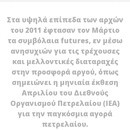
Στα υψηλά επίπεδα των αρχών
του 2011 έφτασαν τον Μάρτιο
τα συμβόλαια futures, εν μέσω
ανησυχιών για τις τρέχουσες
και μελλοντικές διαταραχές
στην προσφορά αργού, όπως
σημειώνει η μηνιαία έκθεση
NOW VIEWING
Απριλίου του Διεθνούς
IE
Έκθεση ΙΕΑ: Μικρή αύξηση ζήτησης αργού
άν
πετρελαίου
Οργανισμού Πετρελαίου (ΙΕΑ)
12/
12/04/2012
E
EnergyIn
για την παγκόσμια αγορά
πετρελαίου.