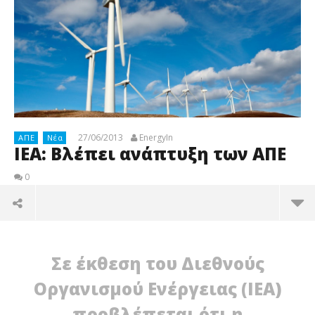
27/06/2013
EnergyIn
ΑΠΕ
Νέα
IEA: Βλέπει ανάπτυξη των ΑΠΕ
0
Σε έκθεση του Διεθνούς
Οργανισμού Ενέργειας (ΙΕΑ)
προβλέπεται ότι η