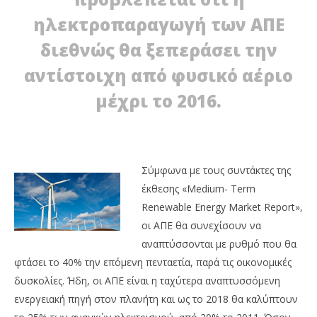
ηλεκτροπαραγωγή των ΑΠΕ
διεθνώς θα ξεπεράσει την
NOW VIEWING
αντίστοιχη από φυσικό αέριο
IEA: Βλέπει ανάπτυξη των ΑΠΕ
27/06/2013
μέχρι το 2016.
EnergyIn
IE
πε
απ
Σύμφωνα με τους συντάκτες της
27/
E
έκθεσης «Medium- Term
Renewable Energy Market Report»,
οι ΑΠΕ θα συνεχίσουν να
αναπτύσσονται με ρυθμό που θα
φτάσει το 40% την επόμενη πενταετία, παρά τις οικονομικές
δυσκολίες. Ήδη, οι ΑΠΕ είναι η ταχύτερα αναπτυσσόμενη
ενεργειακή πηγή στον πλανήτη και ως το 2018 θα καλύπτουν