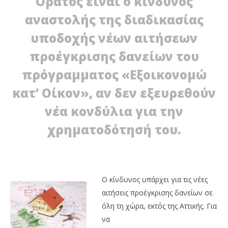
Ορατός είναι ο κίνδυνος
αναστολής της διαδικασίας
υποδοχής νέων αιτήσεων
προέγκρισης δανείων του
πρόγραμματος «Εξοικονομώ
κατ’ Οίκον», αν δεν εξευρεθούν
NOW VIEWING
νέα κονδύλια για την
Ανάγκη εξεύρεσης νέων κονδυλίων
χρηματοδότησή του.
25/07/2013
Εξ
EnergyIn
πρ
25/
E
Ο κίνδυνος υπάρχει για τις νέες
αιτήσεις προέγκρισης δανείων σε
όλη τη χώρα, εκτός της Αττικής. Για
να