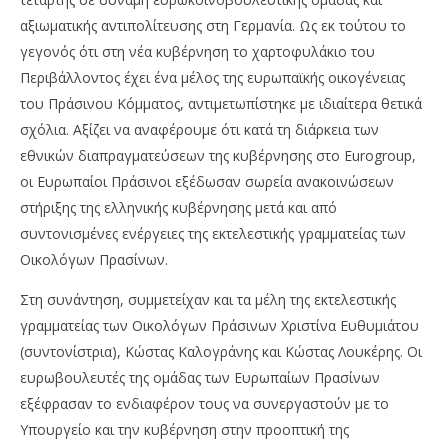
εν
αξιωματικής αντιπολίτευσης στη Γερμανία. Ως εκ τούτου το
02/
γεγονός ότι στη νέα κυβέρνηση το χαρτοφυλάκιο του
E
Περιβάλλοντος έχει ένα μέλος της ευρωπαϊκής οικογένειας
του Πράσινου Κόμματος, αντιμετωπίστηκε με ιδιαίτερα θετικά
σχόλια. Αξίζει να αναφέρουμε ότι κατά τη διάρκεια των
εθνικών διαπραγματεύσεων της κυβέρνησης στο Eurogroup,
οι Ευρωπαίοι Πράσινοι εξέδωσαν σωρεία ανακοινώσεων
στήριξης της ελληνικής κυβέρνησης μετά και από
συντονισμένες ενέργειες της εκτελεστικής γραμματείας των
Οικολόγων Πρασίνων.
Στη συνάντηση, συμμετείχαν και τα μέλη της εκτελεστικής
γραμματείας των Οικολόγων Πράσινων Χριστίνα Ευθυμιάτου
(συντονίστρια), Κώστας Καλογράνης και Κώστας Λουκέρης. Οι
ευρωβουλευτές της ομάδας των Ευρωπαίων Πρασίνων
εξέφρασαν το ενδιαφέρον τους να συνεργαστούν με το
Υπουργείο και την κυβέρνηση στην προοπτική της