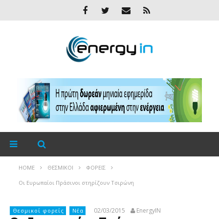
HOME
ΘΕΣΜΙΚΟΊ
ΦΟΡΕΊΣ
Οι Ευρωπαίοι Πράσινοι στηρίζουν Τσιρώνη
02/03/2015
EnergyIN
Θεσμικοί φορείς
Νέα