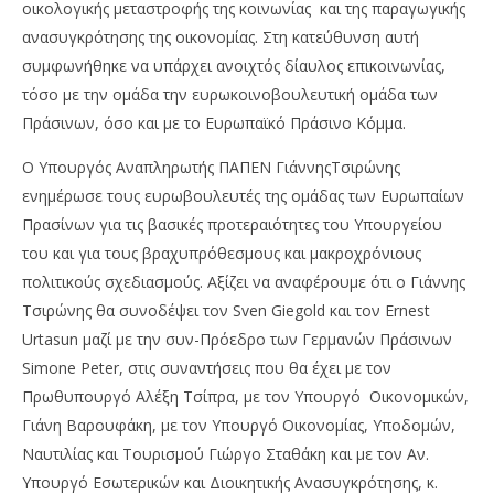
οικολογικής μεταστροφής της κοινωνίας και της παραγωγικής
ανασυγκρότησης της οικονομίας. Στη κατεύθυνση αυτή
συμφωνήθηκε να υπάρχει ανοιχτός δίαυλος επικοινωνίας,
τόσο με την ομάδα την ευρωκοινοβουλευτική ομάδα των
Πράσινων, όσο και με το Ευρωπαϊκό Πράσινο Κόμμα.
Ο Υπουργός Αναπληρωτής ΠΑΠΕΝ ΓιάννηςΤσιρώνης
ενημέρωσε τους ευρωβουλευτές της ομάδας των Ευρωπαίων
Πρασίνων για τις βασικές προτεραιότητες του Υπουργείου
του και για τους βραχυπρόθεσμους και μακροχρόνιους
πολιτικούς σχεδιασμούς. Αξίζει να αναφέρουμε ότι ο Γιάννης
Τσιρώνης θα συνοδέψει τον Sven Giegold και τον Ernest
Urtasun μαζί με την συν-Πρόεδρο των Γερμανών Πράσινων
Simone Peter, στις συναντήσεις που θα έχει με τον
Πρωθυπουργό Αλέξη Τσίπρα, με τον Υπουργό Οικονομικών,
Γιάνη Βαρουφάκη, με τον Υπουργό Οικονομίας, Υποδομών,
Ναυτιλίας και Τουρισμού Γιώργο Σταθάκη και με τον Αν.
Υπουργό Εσωτερικών και Διοικητικής Ανασυγκρότησης, κ.