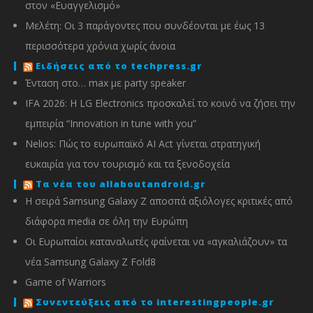
στον «Ευαγγελισμό»
Μελέτη: Οι 3 παράγοντες που συνδέονται με έως 13
περισσότερα χρόνια χωρίς άνοια
Ειδήσεις από το techpress.gr
Ένταση στο… max με party speaker
IFA 2026: Η LG Electronics προσκαλεί το κοινό να ζήσει την
εμπειρία “Innovation in tune with you”
Nelios: Πώς το ευρωπαϊκό AI Act γίνεται στρατηγική
ευκαιρία για τον τουρισμό και τα ξενοδοχεία
Τα νέα του allaboutandroid.gr
Η σειρά Samsung Galaxy Z αποσπά αξιόλογες κριτικές από
διάφορα media σε όλη την Ευρώπη
Οι Ευρωπαίοι καταναλωτές φαίνεται να «αγκαλιάζουν» τα
νέα Samsung Galaxy Z Fold8
Game of Warriors
Συνεντεύξεις από το interestingpeople.gr