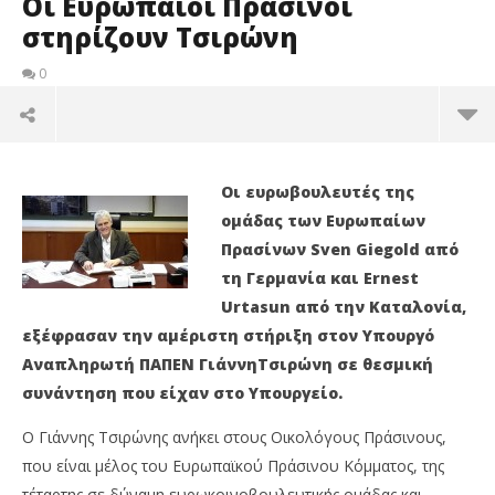
Οι Ευρωπαίοι Πράσινοι
στηρίζουν Τσιρώνη
0
Οι Ευρωπαίοι Πράσινοι στηρίζουν Τσιρώνη
Ο
ι ευρωβουλευτές της
02/03/2015
EnergyIN
ομάδας των Ευρωπαίων
Πρασίνων Sven Giegold από
τη Γερμανία και Ernest
Urtasun από την Καταλονία,
εξέφρασαν την αμέριστη στήριξη
στον Υπουργό
Αναπληρωτή ΠΑΠΕΝ ΓιάννηΤσιρώνη
σε θεσμική
συνάντηση που είχαν στο Υπουργείο.
Ο Γιάννης Τσιρώνης ανήκει στους Οικολόγους Πράσινους,
που είναι μέλος του Ευρωπαϊκού Πράσινου Κόμματος, της
Γε
τέταρτης σε δύναμη ευρωκοινοβουλευτικής ομάδας και