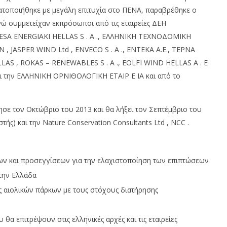
om
ατοποιήθηκε με μεγάλη επιτυχία στο ΠΕΝΑ, παραβρέθηκε ο
ώ συμμετείχαν εκπρόσωποι από τις εταιρείες ΔΕΗ
SA ENERGIAKI HELLAS S . A ., ΕΛΛΗΝΙΚΗ ΤΕΧΝΟΔΟΜΙΚΗ
EN , JASPER WIND Ltd , ENVECO S . A ., ΕΝΤΕΚΑ Α.Ε., ΤΕΡΝΑ
S , ROKAS – RENEWABLES S . A ., EOLFI WIND HELLAS A . E
 την ΕΛΛΗΝΙΚΗ ΟΡΝΙΘΟΛΟΓΙΚΗ ΕΤΑΙΡ E ΙΑ και από το
ησε τον Οκτώβριο του 2013 και θα λήξει τον Σεπτέμβριο του
ής) και την Nature Conservation Consultants Ltd , NCC .
ν και προσεγγίσεων για την ελαχιστοποίηση των επιπτώσεων
την Ελλάδα
ς αιολικών πάρκων με τους στόχους διατήρησης
α επιτρέψουν στις ελληνικές αρχές και τις εταιρείες