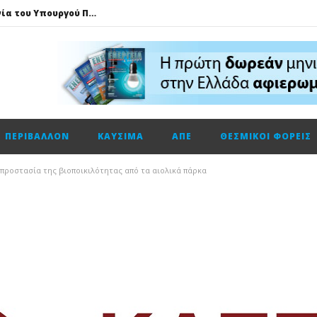
Τηλεφωνική επικοινωνία του Υπουργού Περιβάλλοντος και Ενέργειας, κ. Σταύρου Παπασταύρου με τον Ισραηλινό ομόλογό του, κ. Eli Cohen
HELLENiQ ENERGY: Αποτελέσματα β’ τριμήνου – α’ εξαμήνου 2026
GSI: Η είσοδος της Meridiam αλλάζει τα δεδομένα για τη διασύνδεση Ελλάδας – Κύπρου
Ο Όμιλος AKTOR εξαγοράζει το 75% των εταιρειών ΗΛΕΚΤΩΡ και THALIS στο πλαίσιο στρατηγικής συνεργασίας με τον Όμιλο ΜΟΤΟΡ ΟΪΛ
Φυσικό αέριο: Σε ιστορικά χαμηλά τα αποθέματα της Ευρώπης
ΠΕΡΙΒΆΛΛΟΝ
ΚΑΎΣΙΜΑ
ΑΠΕ
ΘΕΣΜΙΚΟΊ ΦΟΡΕΊΣ
Metlen: Σε επίπεδο ρεκόρ τα EBITDA το εξάμηνο, στα 550 εκατ. ευρώ – Κέρδη 2,18 ευρώ ανά μετοχή
Όμιλος ΔΕΗ: Οικονομικά αποτελέσματα α΄ εξαμήνου 2026
 προστασία της βιοποικιλότητας από τα αιολικά πάρκα
Cenergy: Κέρδη εξαμήνου +45,3% με πωλήσεις +13%
Fourlis: Το profit warning και γιατί η Edison βλέπει το ποτήρι μισογεμάτο