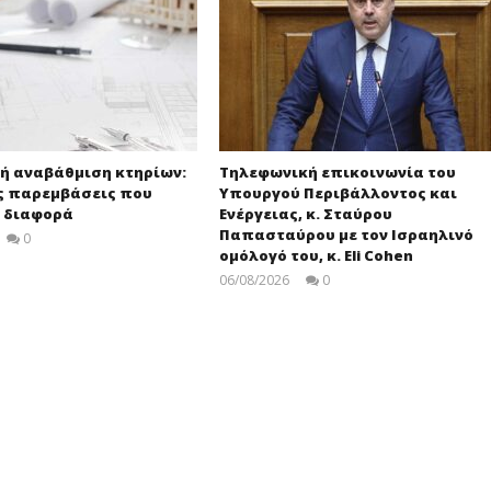
ή αναβάθμιση κτηρίων:
Τηλεφωνική επικοινωνία του
ς παρεμβάσεις που
Υπουργού Περιβάλλοντος και
η διαφορά
Ενέργειας, κ. Σταύρου
Παπασταύρου με τον Ισραηλινό
0
press-
ομόλογό του, κ. Eli Cohen
room
06/08/2026
0
press-
room