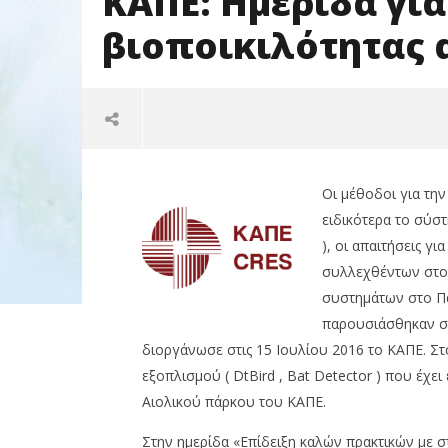
ΚΑΠΕ: Ημερίδα για
βιοποικιλότητας 
Οι μέθοδοι για τη
ειδικότερα το σύσ
), οι απαιτήσεις 
συλλεχθέντων στοι
συστημάτων στο Πά
παρουσιάσθηκαν στ
NOW VIEWING
διοργάνωσε στις 15 Ιουλίου 2016 το ΚΑΠΕ. Στ
ΚΑΠΕ: Ημερίδα για την
Ενημερώ
εξοπλισμού ( DtBird , Bat Detector ) που έχ
προστασία της
Γεωπληρ
Αιολικού πάρκου του ΚΑΠΕ.
βιοποικιλότητας από τα
ΕΛΕΤΑΕΝ 
αιολικά πάρκα
Ενέργεια
Στην ημερίδα «Επίδειξη καλών πρακτικών με 