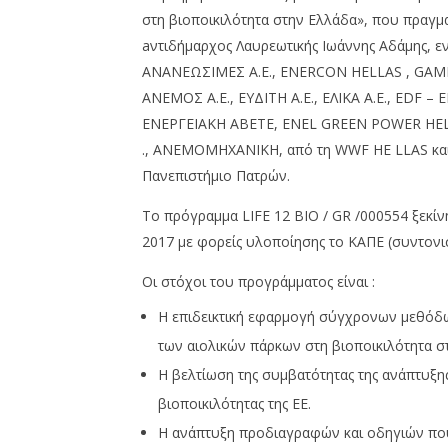
02/08/2016
02/08/2016
pressroom
pressro
στη βιοποικιλότητα στην Ελλάδα», που πραγμ
aντιδήμαρχος Λαυρεωτικής Ιωάννης Αδάμης, εν
ΑΝΑΝΕΩΣΙΜΕΣ Α.Ε., ENERCON HELLAS , GAME
ΑΝΕΜΟΣ Α.Ε., ΕΥΔΙΤΗ Α.Ε., ΕΛΙΚΑ Α.Ε., EDF – 
ΕΝΕΡΓΕΙΑΚΗ ΑΒΕΤΕ, ENEL GREEN POWER HELLA
., ΑΝΕΜΟΜΗΧΑΝΙΚΗ, από τη WWF ΗΕ LLAS και
Πανεπιστήμιο Πατρών.
Το πρόγραμμα LIFE 12 BIO / GR /000554 ξεκίν
2017 με φορείς υλοποίησης το ΚΑΠΕ (συντονιστ
Οι στόχοι του προγράμματος είναι :
Η επιδεικτική εφαρμογή σύγχρονων μεθόδω
των αιολικών πάρκων στη βιοποικιλότητα σ
Η βελτίωση της συμβατότητας της ανάπτυξη
βιοποικιλότητας της ΕΕ.
Η ανάπτυξη προδιαγραφών και οδηγιών που θ