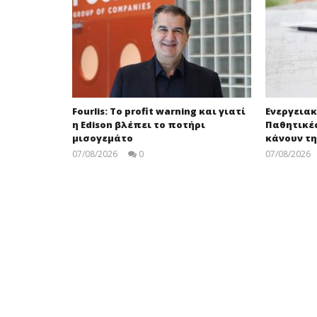
Fourlis: Το profit warning και γιατί
Ενεργειακ
η Edison βλέπει το ποτήρι
Παθητικέ
μισογεμάτο
κάνουν τ
07/08/2026
0
07/08/2026
press-
room