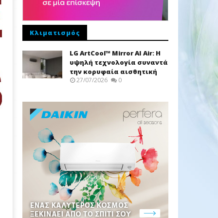
Κλιματισμός
LG ArtCool™ Mirror AI Air: Η
υψηλή τεχνολογία συναντά
την κορυφαία αισθητική
27/07/2026
0