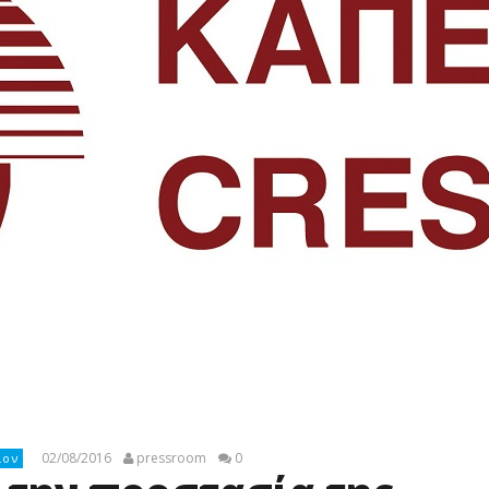
02/08/2016
pressroom
0
λον