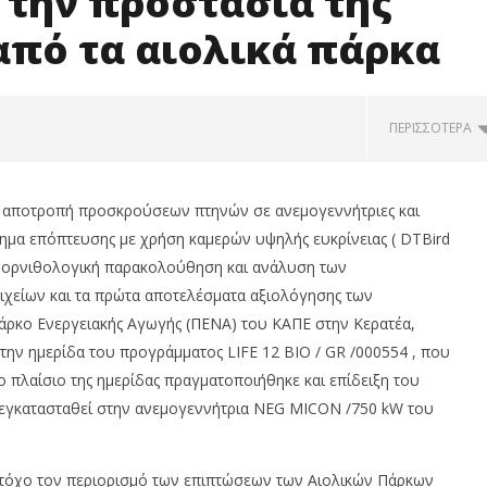
 την προστασία της
από τα αιολικά πάρκα
ΠΕΡΙΣΣΌΤΕΡΑ
ν αποτροπή προσκρούσεων πτηνών σε ανεμογεννήτριες και
τημα επόπτευσης με χρήση καμερών υψηλής ευκρίνειας ( DTBird
για ορνιθολογική παρακολούθηση και ανάλυση των
χείων και τα πρώτα αποτελέσματα αξιολόγησης των
ρκο Ενεργειακής Αγωγής (ΠΕΝΑ) του ΚΑΠΕ στην Κερατέα,
ην ημερίδα του προγράμματος LIFE 12 BIO / GR /000554 , που
ο πλαίσιο της ημερίδας πραγματοποιήθηκε και επίδειξη του
θηκε ο
Η Στατιστική της Αιολικής
ει εγκατασταθεί στην ανεμογεννήτρια NEG MICON /750 kW του
οφοριακος Χάρτης της
Ενέργειας στην Ελλάδα για το Α’
- Στατιστική Αιολικής
εξάμηνο 2026
ς α' εξάμηνο 2026
02/08/2016
στόχο τον περιορισμό των επιπτώσεων των Αιολικών Πάρκων
pressroom