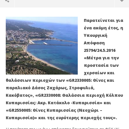
Παρατείνεται για
ένα ακόμη έτος, η
Υπουργική
Απόφαση
25794/24.5.2016
«Μέτρα για την
προστασία των
χερσαίων και
θαλάσσιων περιοχών των «GR2330005: Θίνες και
NOW VIEWING
παραλιακό Δάσος Ζαχάρως, Στροφυλιά,
Κακόβατος», «GR2330008: Θαλάσσια περιοχή Κόλπου
Παράταση της Υπουργικής Απόφασης για την
Κά
Κυπαρισσίας: Ακρ. Κατάκολο -Κυπαρισσία» και
προστασία του Κυπαρισσιακού κόλπου
σι
«GR2550005: Θίνες Κυπαρισσίας (Νεοχώρι –
24/05/2018
24/
press-
p
Κυπαρισσία)» και της ευρύτερης περιοχής τους».
room
ro