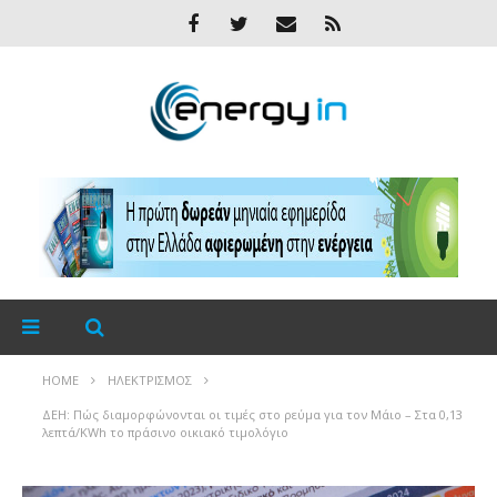
HOME
ΗΛΕΚΤΡΙΣΜΌΣ
ΔΕΗ: Πώς διαμορφώνονται οι τιμές στο ρεύμα για τον Μάιο – Στα 0,13
λεπτά/KWh το πράσινο οικιακό τιμολόγιο