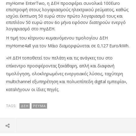
myHome EnterTwo, η ΔΕΗ προσφέρει συνολικά 100Euro
επιστροφή στους λογαριασμούς ηλεκτρικού ρεύματος, καθώς
ισχύει έκπτωση 50 ευρώ στον πρώτο λογαριασμό τους και
επιπλέον 50 ευρώ στον 6ο μήνα εφόσον διατηρούν ενεργό
λογαριασμό στο myΔΕΗ.
Η τιμή του κίτρινου κυμαινόμενου τιμολογίου ΔΕΗ
myHome4all για τον Μάιο διαμορφώνεται σε 0,127 Euro/kWh.
«Η ΔΕΗ τοποθετεί τον πελάτη και τις ανάγκες του στο
επίκεντρο προσφέροντας ξεκάθαρη, απλή και διαφανή
τιμολόγηση, ολοκληρωμένες ενεργειακές λύσεις, ταχύτερη
multichannel εξυπηρέτηση και πολυεπίπεδη digital εμπειρία»,
καταλήγουν οι ίδιες πηγές.
TAGS:
ΔΕΗ
ΡΕΎΜΑ