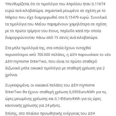
room
Υπενθυμίζεται ότι το τιμολόγιο του Απριλίου ήταν 0,11674
ευρώ ανά κιλοβατώρα, σημαντικά μειωμένο σε σχέση με το
Μάρτιο που είχε διαμορφωθεί στα 0,15479 ευρώ. Συνολικά
τα τιμολόγια του Μαΐου παραμένουν χαμηλότερα σε σχέση
με το πρώτο τρίμηνο του έτους, περίοδο κατά την οποία
διαμορφώνονταν πάνω από 15 σεντς ανά κιλοβατώρα.
Στα μπλε τιμολόγιά της, στα οποία έχουν ενταχθεί
περισσότεροι από 700.000 πελάτες, η ΔΕΗ παρουσίασε το νέο
ΔΕΗ myHome EnterTwo, που είναι το πρώτο σταθερό
διζωνικό μπλε οικιακό τιμολόγιο με σταθερή χρέωση για 2
χρόνια.
Συγκεκριμένα, οι οικιακοί πελάτες του ΔΕΗ myHome
EnterTwo θα έχουν σταθερή χρέωση 0,095Euro/kWh για τις
ώρες μειωμένης χρέωσης και 0,145Euro/kWh για τις ώρες
κανονικής χρέωσης για 24 μήνες.
Επίσης, στο πλαίσιο προωθητικής ενέργειας του ΔΕΗ