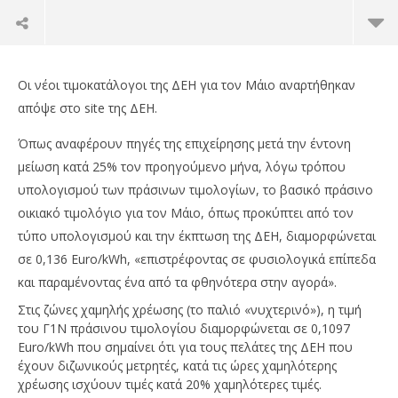
Οι νέοι τιμοκατάλογοι της ΔΕΗ για τον Μάιο αναρτήθηκαν
απόψε στο site της ΔΕΗ.
Όπως αναφέρουν πηγές της επιχείρησης μετά την έντονη
μείωση κατά 25% τον προηγούμενο μήνα, λόγω τρόπου
υπολογισμού των πράσινων τιμολογίων, το βασικό πράσινο
οικιακό τιμολόγιο για τον Μάιο, όπως προκύπτει από τον
τύπο υπολογισμού και την έκπτωση της ΔΕΗ, διαμορφώνεται
σε 0,136 Euro/kWh, «επιστρέφοντας σε φυσιολογικά επίπεδα
και παραμένοντας ένα από τα φθηνότερα στην αγορά».
NOW VIEWING
Στις ζώνες χαμηλής χρέωσης (το παλιό «νυχτερινό»), η τιμή
ΔΕΗ: Πώς διαμορφώνονται οι τιμές στο ρεύμα για
ΔΕ
του Γ1Ν πράσινου τιμολογίου διαμορφώνεται σε 0,1097
τον Μάιο – Στα 0,13 λεπτά/KWh το πράσινο
τη
Euro/kWh που σημαίνει ότι για τους πελάτες της ΔΕΗ που
οικιακό τιμολόγιο
02/
έχουν διζωνικούς μετρητές, κατά τις ώρες χαμηλότερης
p
02/05/2025
χρέωσης ισχύουν τιμές κατά 20% χαμηλότερες τιμές.
ro
press-