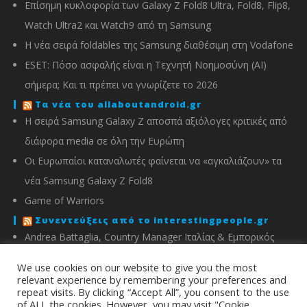
Επίσημη κυκλοφορία των Galaxy Z Fold8 Ultra, Fold8, Flip8,
Watch Ultra2 και Watch9 από τη Samsung
Η νέα σειρά foldables της Samsung διαθέσιμη στη Vodafone
ESET: Πόσο ασφαλής είναι η Τεχνητή Νοημοσύνη (AI)
σήμερα; Και τι πρέπει να γνωρίζετε το 2026
Τα νέα του allaboutandroid.gr
Η σειρά Samsung Galaxy Z αποσπά αξιόλογες κριτικές από
διάφορα media σε όλη την Ευρώπη
Οι Ευρωπαίοι καταναλωτές φαίνεται να «αγκαλιάζουν» τα
νέα Samsung Galaxy Z Fold8
Game of Warriors
Συνεντεύξεις από το interestingpeople.gr
Andrea Battaglia, Country Manager Ιταλίας & Εμπορικός
Διευθυντής Ελλάδας, Κύπρου, Αλβανίας & Μάλτας της
We use cookies on our website to give you the most
IMOU
relevant experience by remembering your preferences and
repeat visits. By clicking “Accept All”, you consent to the use
Μιχάλης Χειμώνας, Γενικός Διευθυντής ΣΦΕΕ
of ALL the cookies. However, you may visit "Cookie