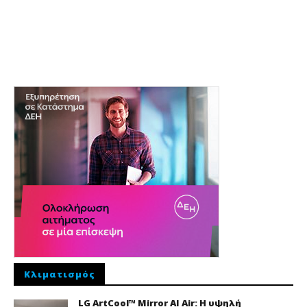
Κλιματισμός
LG ArtCool™ Mirror AI Air: Η υψηλή