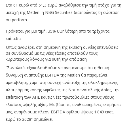
Στα 61 ευρώ από 51,3 ευρώ αναβάθμισε την τιμή στόχο για τη
μετοχή της Metlen η NBG Securities διατηρώντας τη σύσταση
outperform.
Πρόκειται για μια τιμή, 35% υψηλότερη από τα τρέχοντα
επίπεδα.
Όπως αναφέρει στη σημερινή της έκθεση οι νέες επενδύσεις
σε συνδυασμό με τις νέες τάσεις αποτελούν τους
κυριότερους λόγους για αυτή την απόφαση.
“Συνολικά, εξακολουθούμε να αναμένουμε ότι η θετική
NOW VIEWING
δυναμική ανάπτυξης EBITDA της Metlen θα παραμείνει
αμετάβλητη, χάρη στη συνεχή ανάπτυξη της ολοκληρωμένης
Metlen: Στα 61 ευρώ η τιμή στόχος από την NBG
Me
Securities
στ
πλατφόρμας κοινής ωφέλειας της Νοτιοανατολικής Ασίας, την
26/05/2025
26/
επέκταση των ΑΠΕ και τις νέες πρωτοβουλίες στους νέους
press-
p
room
ro
κλάδους υψηλής αξίας. Με βάση τις αναθεωρημένες εκτιμήσεις
μας, αναμένουμε πλέον EBITDA ομίλου ύψους 1.849 εκατ.
ευρώ το 2028” σημειώνει.