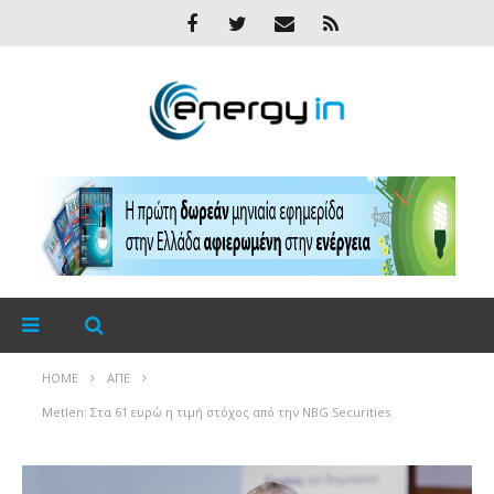
HOME
ΑΠΕ
Metlen: Στα 61 ευρώ η τιμή στόχος από την NBG Securities