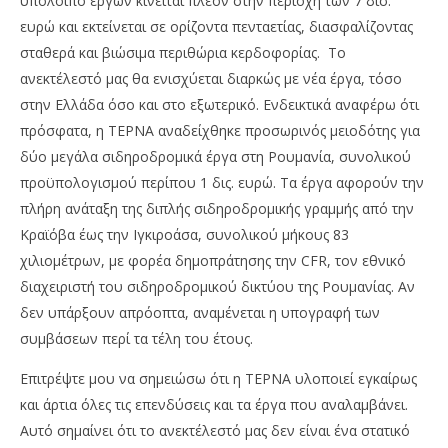
υπόλοιπο έργων κινείται πλέον στην περιοχή των 7 δισ.
ευρώ και εκτείνεται σε ορίζοντα πενταετίας, διασφαλίζοντας
σταθερά και βιώσιμα περιθώρια κερδοφορίας. Το
ανεκτέλεστό μας θα ενισχύεται διαρκώς με νέα έργα, τόσο
στην Ελλάδα όσο και στο εξωτερικό. Ενδεικτικά αναφέρω ότι
πρόσφατα, η ΤΕΡΝΑ αναδείχθηκε προσωρινός μειοδότης για
δύο μεγάλα σιδηροδρομικά έργα στη Ρουμανία, συνολικού
προϋπολογισμού περίπου 1 δις. ευρώ. Τα έργα αφορούν την
πλήρη ανάταξη της διπλής σιδηροδρομικής γραμμής από την
Κραϊόβα έως την Ιγκιροάσα, συνολικού μήκους 83
χιλιομέτρων, με φορέα δημοπράτησης την CFR, τον εθνικό
διαχειριστή του σιδηροδρομικού δικτύου της Ρουμανίας. Αν
δεν υπάρξουν απρόοπτα, αναμένεται η υπογραφή των
συμβάσεων περί τα τέλη του έτους.
Επιτρέψτε μου να σημειώσω ότι η ΤΕΡΝΑ υλοποιεί εγκαίρως
και άρτια όλες τις επενδύσεις και τα έργα που αναλαμβάνει.
Αυτό σημαίνει ότι το ανεκτέλεστό μας δεν είναι ένα στατικό