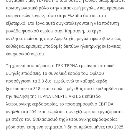
θυγατρικής μας ΤΕΡΝΑ, η οποία ούτως ή άλλως διαδραματίζει
πρωταγωνιστικό ρόλο στην κατασκευή μεγάλων και κρίσιμων
ενεργειακών έργων, τόσο στην Ελλάδα όσο και στο
εξωτερικό. Στα έργα αυτά συγκαταλέγονται η νέα πρότυπη
μονάδα φυσικού αερίου στην Κομοτηνή, το έργο
αντλησιοταμίευσης στην Αμφιλοχία, μεγάλα φωτοβολταϊκά,
καθώς και κρίσιμες υποδομές δικτύων ηλεκτρικής ενέργειας
και φυσικού αερίου.
Τη χρονιά που πέρασε, η ΓΕΚ ΤΕΡΝΑ εμφάνισε ιστορικά
υψηλές επιδόσεις. Τα συνολικά έσοδα του Ομίλου
προσέγγισαν τα 3,3 δισ. ευρώ, ενώ τα καθαρά κέρδη
ξεπέρασαν τα 818 εκατ. ευρώ – μέγεθος που περιλαμβάνει και
την πώληση της ΤΕΡΝΑ ΕΝΕΡΓΕΙΑΚΗ. Σε επίπεδο
λειτουργικής κερδοφορίας, το προσαρμοσμένο EBITDA
ανήλθε στα 404 εκατ. ευρώ και συνεχίζουμε να εργαζόμαστε
με στόχο τον διπλασιασμό της λειτουργικής κερδοφορίας
μέσα στην επόμενη τετραετία. Ήδη οι πρώτοι μήνες του 2025