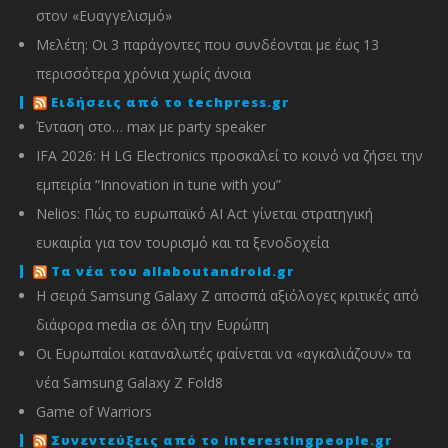
στον «Ευαγγελισμό»
Μελέτη: Οι 3 παράγοντες που συνδέονται με έως 13
περισσότερα χρόνια χωρίς άνοια
Ειδήσεις από το techpress.gr
Ένταση στο… max με party speaker
IFA 2026: Η LG Electronics προσκαλεί το κοινό να ζήσει την
εμπειρία “Innovation in tune with you”
Nelios: Πώς το ευρωπαϊκό AI Act γίνεται στρατηγική
ευκαιρία για τον τουρισμό και τα ξενοδοχεία
Τα νέα του allaboutandroid.gr
Η σειρά Samsung Galaxy Z αποσπά αξιόλογες κριτικές από
διάφορα media σε όλη την Ευρώπη
Οι Ευρωπαίοι καταναλωτές φαίνεται να «αγκαλιάζουν» τα
νέα Samsung Galaxy Z Fold8
Game of Warriors
Συνεντεύξεις από το interestingpeople.gr