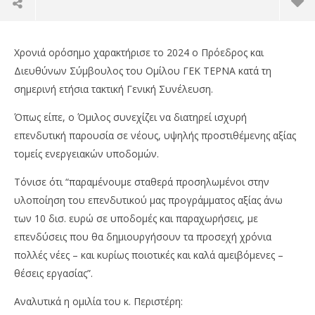
Χρονιά ορόσημο χαρακτήρισε το 2024 ο Πρόεδρος και
Διευθύνων Σύμβουλος του Ομίλου ΓΕΚ ΤΕΡΝΑ κατά τη
σημερινή ετήσια τακτική Γενική Συνέλευση.
Όπως είπε, ο Όμιλος συνεχίζει να διατηρεί ισχυρή
επενδυτική παρουσία σε νέους, υψηλής προστιθέμενης αξίας
τομείς ενεργειακών υποδομών.
Τόνισε ότι “παραμένουμε σταθερά προσηλωμένοι στην
υλοποίηση του επενδυτικού μας προγράμματος αξίας άνω
NOW VIEWING
των 10 δισ. ευρώ σε υποδομές και παραχωρήσεις, με
επενδύσεις που θα δημιουργήσουν τα προσεχή χρόνια
Γ. Περιστέρης: «Σε ένα νέο, δυναμικό κύκλο
Συ
πολλές νέες – και κυρίως ποιοτικές και καλά αμειβόμενες –
ανάπτυξης εισέρχεται η ΓΕΚ ΤΕΡΝΑ»
Rh
θέσεις εργασίας”.
11/06/2025
11/
press-
p
room
ro
Αναλυτικά η ομιλία του κ. Περιστέρη: