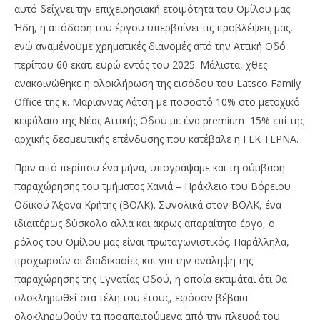
αυτό δείχνει την επιχειρησιακή ετοιμότητα του Ομίλου μας.
Ήδη, η απόδοση του έργου υπερβαίνει τις προβλέψεις μας,
ενώ αναμένουμε χρηματικές διανομές από την Αττική Οδό
περίπου 60 εκατ. ευρώ εντός του 2025. Μάλιστα, χθες
ανακοινώθηκε η ολοκλήρωση της εισόδου του Latsco Family
Office της κ. Μαριάννας Λάτση με ποσοστό 10% στο μετοχικό
κεφάλαιο της Νέας Αττικής Οδού με ένα premium 15% επί της
αρχικής δεσμευτικής επένδυσης που κατέβαλε η ΓΕΚ ΤΕΡΝΑ.
Πριν από περίπου ένα μήνα, υπογράψαμε και τη σύμβαση
παραχώρησης του τμήματος Χανιά – Ηράκλειο του Βόρειου
Οδικού Άξονα Κρήτης (ΒΟΑΚ). Συνολικά στον ΒΟΑΚ, ένα
ιδιαιτέρως δύσκολο αλλά και άκρως απαραίτητο έργο, ο
ρόλος του Ομίλου μας είναι πρωταγωνιστικός. Παράλληλα,
προχωρούν οι διαδικασίες και για την ανάληψη της
παραχώρησης της Εγνατίας Οδού, η οποία εκτιμάται ότι θα
ολοκληρωθεί στα τέλη του έτους, εφόσον βέβαια
ολοκληρωθούν τα προαπαιτούμενα από την πλευρά του