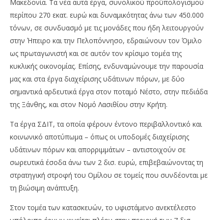
Μακεδονία. Τα νέα αυτά έργα, συνολικού προϋπολογισμού
περίπου 270 εκατ. ευρώ και δυναμικότητας άνω των 450.000
τόνων, σε συνδυασμό με τις μονάδες που ήδη λειτουργούν
στην Ήπειρο και την Πελοπόννησο, εδραιώνουν τον Όμιλο
ως πρωταγωνιστή και σε αυτόν τον κρίσιμο τομέα της
κυκλικής οικονομίας. Επίσης, ενδυναμώνουμε την παρουσία
μας και στα έργα διαχείρισης υδάτινων πόρων, με δύο
σημαντικά αρδευτικά έργα στον ποταμό Νέστο, στην πεδιάδα
της Ξάνθης, και στον Νομό Λασιθίου στην Κρήτη.
Τα έργα ΣΔΙΤ, τα οποία φέρουν έντονο περιβαλλοντικό και
κοινωνικό αποτύπωμα – όπως οι υποδομές διαχείρισης
υδάτινων πόρων και απορριμμάτων – αντιστοιχούν σε
σωρευτικά έσοδα άνω των 2 δισ. ευρώ, επιβεβαιώνοντας τη
στρατηγική στροφή του Ομίλου σε τομείς που συνδέονται με
τη βιώσιμη ανάπτυξη.
Στον τομέα των κατασκευών, το υφιστάμενο ανεκτέλεστο