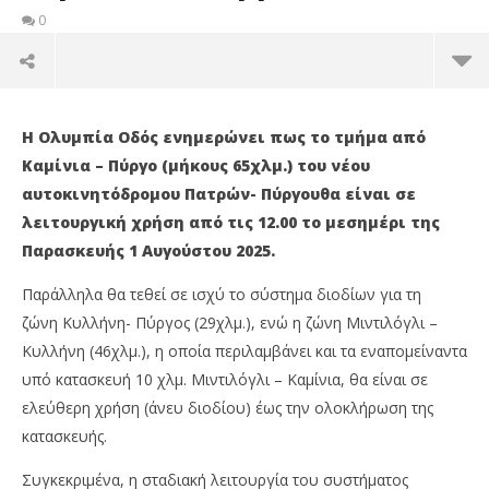
0
Η Ολυμπία Οδός ενημερώνει πως το τμήμα από
Καμίνια – Πύργο (μήκους 65χλμ.) του νέου
αυτοκινητόδρομου Πατρών- Πύργου
θα είναι σε
λειτουργική χρήση από τις 12.00 το μεσημέρι της
Παρασκευής 1 Αυγούστου 2025.
Παράλληλα θα τεθεί σε ισχύ το σύστημα διοδίων για τη
ζώνη Κυλλήνη- Πύργος (29χλμ.), ενώ η ζώνη Μιντιλόγλι –
Κυλλήνη (46χλμ.), η οποία περιλαμβάνει και τα εναπομείναντα
υπό κατασκευή 10 χλμ. Μιντιλόγλι – Καμίνια, θα είναι σε
NOW VIEWING
ελεύθερη χρήση (άνευ διοδίου) έως την ολοκλήρωση της
Την 1η Αυγούστου σε λειτουργία ο νέος
Ολ
κατασκευής.
αυτοκινητόδρομος Πατρών – Πύργου: 65
στ
χιλιόμετρα από Καμίνια έως Πύργο
Πε
Συγκεκριμένα, η σταδιακή λειτουργία του συστήματος