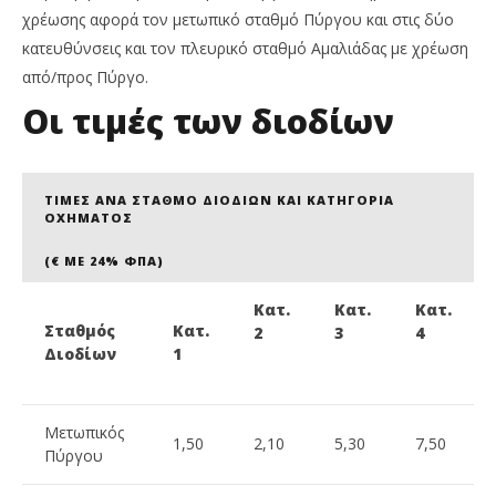
31/07/2025
31/
χρέωσης αφορά τον μετωπικό σταθμό Πύργου και στις δύο
press-
p
room
ro
κατευθύνσεις και τον πλευρικό σταθμό Αμαλιάδας με χρέωση
από/προς Πύργο.
Οι τιμές των διοδίων
ΤΙΜΈΣ ΑΝΆ ΣΤΑΘΜΌ ΔΙΟΔΊΩΝ ΚΑΙ ΚΑΤΗΓΟΡΊΑ
ΟΧΉΜΑΤΟΣ
(€ ΜΕ 24% ΦΠΑ)
Κατ.
Κατ.
Κατ.
Σταθμός
Κατ.
2
3
4
Διοδίων
1
Μετωπικός
1,50
2,10
5,30
7,50
Πύργου