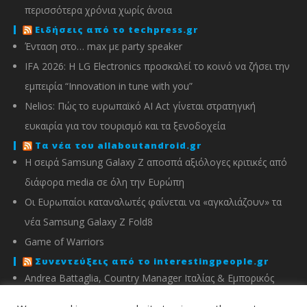
περισσότερα χρόνια χωρίς άνοια
Ειδήσεις από το techpress.gr
Ένταση στο… max με party speaker
IFA 2026: Η LG Electronics προσκαλεί το κοινό να ζήσει την
εμπειρία “Innovation in tune with you”
Nelios: Πώς το ευρωπαϊκό AI Act γίνεται στρατηγική
ευκαιρία για τον τουρισμό και τα ξενοδοχεία
Τα νέα του allaboutandroid.gr
Η σειρά Samsung Galaxy Z αποσπά αξιόλογες κριτικές από
διάφορα media σε όλη την Ευρώπη
Οι Ευρωπαίοι καταναλωτές φαίνεται να «αγκαλιάζουν» τα
νέα Samsung Galaxy Z Fold8
Game of Warriors
Συνεντεύξεις από το interestingpeople.gr
Andrea Battaglia, Country Manager Ιταλίας & Εμπορικός
Διευθυντής Ελλάδας, Κύπρου, Αλβανίας & Μάλτας της