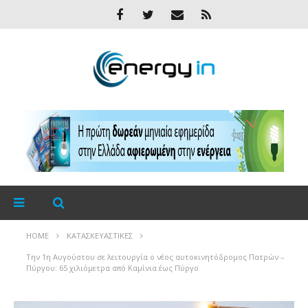
HOME
ΚΑΤΑΣΚΕΥΑΣΤΙΚΈΣ
Την 1η Αυγούστου σε λειτουργία ο νέος αυτοκινητόδρομος Πατρών –
Πύργου: 65 χιλιόμετρα από Καμίνια έως Πύργο