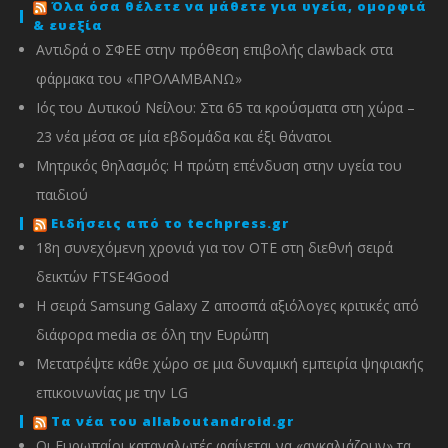
Όλα όσα θέλετε να μάθετε για υγεία, ομορφιά
& ευεξία
Αντιδρά ο ΣΦΕΕ στην πρόθεση επιβολής clawback στα
φάρμακα του «ΠΡΟΛΑΜΒΑΝΩ»
Ιός του Δυτικού Νείλου: Στα 65 τα κρούσματα στη χώρα –
23 νέα μέσα σε μία εβδομάδα και έξι θάνατοι
Μητρικός θηλασμός: Η πρώτη επένδυση στην υγεία του
παιδιού
Ειδήσεις από το techpress.gr
18η συνεχόμενη χρονιά για τον ΟΤΕ στη διεθνή σειρά
δεικτών FTSE4Good
Η σειρά Samsung Galaxy Z αποσπά αξιόλογες κριτικές από
διάφορα media σε όλη την Ευρώπη
Μετατρέψτε κάθε χώρο σε μια δυναμική εμπειρία ψηφιακής
επικοινωνίας με την LG
Τα νέα του allaboutandroid.gr
Οι Ευρωπαίοι καταναλωτές φαίνεται να «αγκαλιάζουν» τα