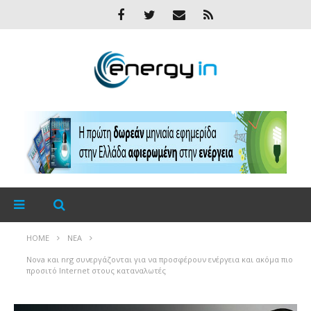
HOME
ΝΈΑ
Nova και nrg συνεργάζονται για να προσφέρουν ενέργεια και ακόμα πιο
προσιτό Internet στους καταναλωτές