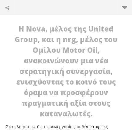
Η Nova, μέλος της United
Group, και η nrg, μέλος του
Ομίλου Motor Oil,
ανακοινώνουν μια νέα
στρατηγική συνεργασία,
ενισχύοντας το κοινό τους
όραμα να προσφέρουν
NOW VIEWING
πραγματική αξία στους
Nova και nrg συνεργάζονται για να προσφέρουν
Η 
καταναλωτές.
ενέργεια και ακόμα πιο προσιτό Internet στους
11/
p
καταναλωτές
ro
Στο πλαίσιο αυτής της συνεργασίας, οι δύο εταιρείες
11/12/2025
press-