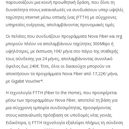
παρουσιάζουν μια κοινή προωθητική δράση, που δίνει τη
room
δυνατότητα στους καταναλωτές να συνδυάσουν υπερ-υψηλές
ταχύτητες internet μέσω οπτικής ίνας (FTTH) με σύγχρονες
υπηρεσίες ενέργειας, απολαμβάνοντας προνομιακές τιμές.
Οι πελάτες που συνδυάζουν προγράμματα Nova Fiber και nrg
μπορούν πλέον να απολαμβάνουν ταχύτητες 300Mbps ή
υψηλότερες, με έκπτωση 10€/ μήνα στο πάγιο της σταθερής
τους σύνδεσης για 24 μήνες, απολαμβάνοντας συνολικό
όφελος έως 240€. Έτσι, όλοι οι δικαιούχοι μπορούν να
αποκτήσουν τα προγράμματα Nova Fiber από 17,22€/ μήνα,
με Gigabit Voucher*.
Η τεχνολογία FTTH (Fiber to the Home), που προσφέρεται
μέσω των προγραμμάτων Nova Fiber, αποτελεί τη βάση για
μια σύγχρονη εμπειρία συνδεσιμότητας, προσφέροντας
στους καταναλωτές πρόσβαση σε υποδομές νέας γενιάς.
Ειδικότερα, η FTTH τεχνολογία εξαλείφει πλήρως τη σύνδεση