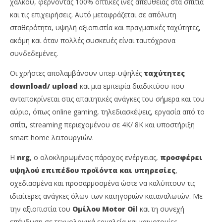
χαλκού, φέρνοντας 100% οπτικές ίνες απευθείας στα σπίτια
και τις επιχειρήσεις. Αυτό μεταφράζεται σε απόλυτη
σταθερότητα, υψηλή αξιοπιστία και πραγματικές ταχύτητες,
ακόμη και όταν πολλές συσκευές είναι ταυτόχρονα
συνδεδεμένες.
Οι χρήστες απολαμβάνουν υπερ-υψηλές
ταχύτητες
download/ upload
και μια εμπειρία διαδικτύου που
ανταποκρίνεται στις απαιτητικές ανάγκες του σήμερα και του
αύριο, όπως online gaming, τηλεδιασκέψεις, εργασία από το
σπίτι, streaming περιεχομένου σε 4K/ 8K και υποστήριξη
smart home λειτουργιών.
Η
nrg
, ο ολοκληρωμένος πάροχος ενέργειας,
προσφέρει
υψηλού επιπέδου προϊόντα και υπηρεσίες
,
σχεδιασμένα και προσαρμοσμένα ώστε να καλύπτουν τις
ιδιαίτερες ανάγκες όλων των κατηγοριών καταναλωτών. Με
την αξιοπιστία του
Ομίλου Motor Oil
και τη συνεχή
επένδυση σε τεχνολογικά εργαλεία και καινοτομίες,