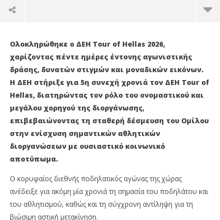
Ολοκληρώθηκε ο ΔΕΗ Tour of Hellas 2026,
χαρίζοντας πέντε ημέρες έντονης αγωνιστικής
δράσης, δυνατών στιγμών και μοναδικών εικόνων.
Η ΔΕΗ στήριξε για 5η συνεχή χρονιά τον ΔΕΗ Tour of
Hellas, διατηρώντας τον ρόλο του ονομαστικού και
μεγάλου χορηγού της διοργάνωσης,
επιβεβαιώνοντας τη σταθερή δέσμευση του Ομίλου
στην ενίσχυση σημαντικών αθλητικών
διοργανώσεων με ουσιαστικό κοινωνικό
NOW VIEWING
αποτύπωμα.
Η μεγάλη γιορτή του ποδηλάτου και της βιώσιμης
ΔΕ
Ο κορυφαίος διεθνής ποδηλατικός αγώνας της χώρας
μετακίνησης με την ενέργεια της ΔΕΗ
εξ
ανέδειξε για ακόμη μία χρονιά τη σημασία του ποδηλάτου και
11/05/2026
11/
του αθλητισμού, καθώς και τη σύγχρονη αντίληψη για τη
press-
p
room
ro
βιώσιμη αστική μετακίνηση.