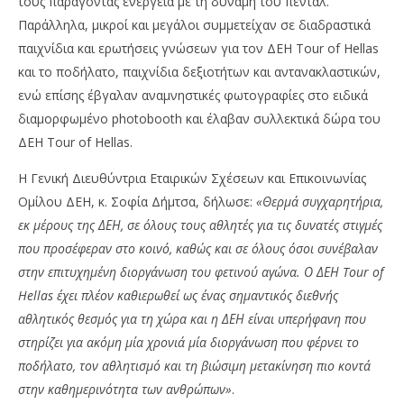
τους παράγοντας ενέργεια με τη δύναμη του πεντάλ.
Παράλληλα, μικροί και μεγάλοι συμμετείχαν σε διαδραστικά
παιχνίδια και ερωτήσεις γνώσεων για τον ΔΕΗ Tour of Hellas
και το ποδήλατο, παιχνίδια δεξιοτήτων και αντανακλαστικών,
ενώ επίσης έβγαλαν αναμνηστικές φωτογραφίες στο ειδικά
διαμορφωμένο photobooth και έλαβαν συλλεκτικά δώρα του
ΔΕΗ Tour of Hellas.
Η Γενική Διευθύντρια Εταιρικών Σχέσεων και Επικοινωνίας
Ομίλου ΔΕΗ, κ. Σοφία Δήμτσα, δήλωσε:
«Θερμά συγχαρητήρια,
εκ μέρους της ΔΕΗ, σε όλους τους αθλητές για τις δυνατές στιγμές
που προσέφεραν στο κοινό, καθώς και σε όλους όσοι συνέβαλαν
στην επιτυχημένη διοργάνωση του φετινού αγώνα. Ο ΔΕΗ Tour of
Hellas έχει πλέον καθιερωθεί ως ένας σημαντικός διεθνής
αθλητικός θεσμός για τη χώρα και η ΔΕΗ είναι υπερήφανη που
στηρίζει για ακόμη μία χρονιά μία διοργάνωση που φέρνει το
ποδήλατο, τον αθλητισμό και τη βιώσιμη μετακίνηση πιο κοντά
στην καθημερινότητα των ανθρώπων»
.