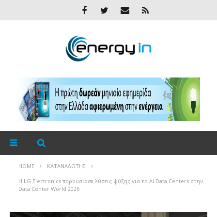
HOME
ΚΑΤΑΝΑΛΩΤΉΣ
Η LG Electronics παρουσίασε λύσεις ψύξης για τα AI Data Centers στην
Data Center World 2026