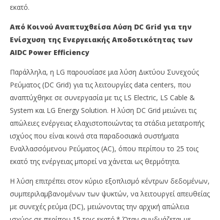
εκατό.
Από Κοινού Αναπτυχθείσα Λύση DC Grid για την
Ενίσχυση της Ενεργειακής Αποδοτικότητας των
AIDC Power Efficiency
Παράλληλα, η LG παρουσίασε μια λύση Δικτύου Συνεχούς
Ρεύματος (DC Grid) για τις λειτουργίες data centers, που
αναπτύχθηκε σε συνεργασία με τις LS Electric, LS Cable &
System και LG Energy Solution. Η λύση DC Grid μειώνει τις
απώλειες ενέργειας ελαχιστοποιώντας τα στάδια μετατροπής
ισχύος που είναι κοινά στα παραδοσιακά συστήματα
Εναλλασσόμενου Ρεύματος (AC), όπου περίπου το 25 τοις
εκατό της ενέργειας μπορεί να χάνεται ως θερμότητα.
Η λύση επιτρέπει στον κύριο εξοπλισμό κέντρων δεδομένων,
συμπεριλαμβανομένων των ψυκτών, να λειτουργεί απευθείας
με συνεχές ρεύμα (DC), μειώνοντας την αρχική απώλεια
ισχύος σε περίπου 15 τοις εκατό.* Όταν συνδυάζεται με