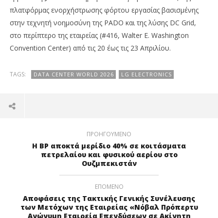
πλατφόρμας ενορχήστρωσης φόρτου εργασίας βασισμένης
στην τεχνητή νοημοσύνη της PADO και της λύσης DC Grid,
στο περίπτερο της εταιρείας (#416, Walter E. Washington
Convention Center) από τις 20 έως τις 23 Απριλίου.
TAGS:
DATA CENTER WORLD 2026
LG ELECTRONICS
ΠΡΟΗΓΟΎΜΕΝΟ
Η BP αποκτά μερίδιο 40% σε κοιτάσματα
πετρελαίου και φυσικού αερίου στο
Ουζμπεκιστάν
ΕΠΌΜΕΝΟ
Αποφάσεις της Τακτικής Γενικής Συνέλευσης
των Μετόχων της Εταιρείας «Νόβαλ Πρόπερτυ
Ανώνυμη Εταιρεία Επενδύσεων σε Ακίνητη