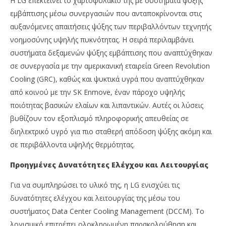
Η LG επεκτείνει το χαρτοφυλάκιό της με συστήματα ψύξης
εμβάπτισης μέσω συνεργασιών που ανταποκρίνονται στις
αυξανόμενες απαιτήσεις ψύξης των περιβαλλόντων τεχνητής
νοημοσύνης υψηλής πυκνότητας. Η σειρά περιλαμβάνει
συστήματα δεξαμενών ψύξης εμβάπτισης που αναπτύχθηκαν
σε συνεργασία με την αμερικανική εταιρεία Green Revolution
Cooling (GRC), καθώς και ψυκτικά υγρά που αναπτύχθηκαν
από κοινού με την SK Enmove, έναν πάροχο υψηλής
ποιότητας βασικών ελαίων και λιπαντικών. Αυτές οι λύσεις
βυθίζουν τον εξοπλισμό πληροφορικής απευθείας σε
διηλεκτρικό υγρό για πιο σταθερή απόδοση ψύξης ακόμη και
σε περιβάλλοντα υψηλής θερμότητας.
Προηγμένες Δυνατότητες Ελέγχου και Λειτουργίας
Για να συμπληρώσει το υλικό της, η LG ενισχύει τις
δυνατότητες ελέγχου και λειτουργίας της μέσω του
συστήματος Data Center Cooling Management (DCCM). Το
λογισμικό επιτρέπει ολοκληρωμένη παρακολούθηση και