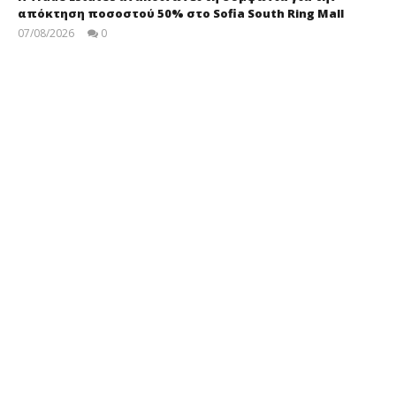
απόκτηση ποσοστού 50% στο Sofia South Ring Mall
07/08/2026
0
press-
room