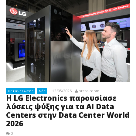
13/05/2026
press-room
Καταναλωτής
Νέα
Η LG Electronics παρουσίασε
λύσεις ψύξης για τα AI Data
Centers στην Data Center World
2026
0