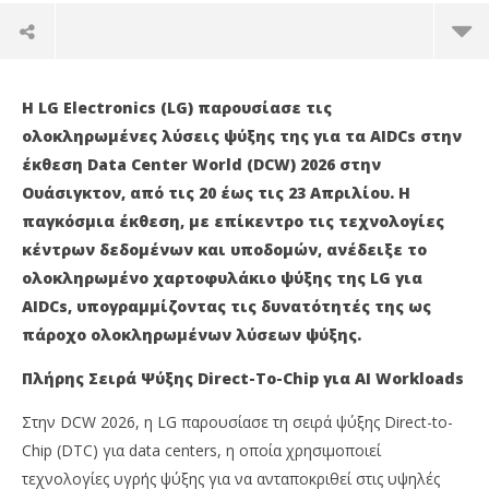
Η LG Electronics (LG) παρουσίασε τις
ολοκληρωμένες λύσεις ψύξης της για τα AIDCs στην
έκθεση Data Center World (DCW) 2026 στην
Ουάσιγκτον, από τις 20 έως τις 23 Απριλίου. Η
παγκόσμια έκθεση, με επίκεντρο τις τεχνολογίες
κέντρων δεδομένων και υποδομών, ανέδειξε το
ολοκληρωμένο χαρτοφυλάκιο ψύξης της LG για
AIDCs, υπογραμμίζοντας τις δυνατότητές της ως
πάροχο ολοκληρωμένων λύσεων ψύξης.
NOW VIEWING
Πλήρης Σειρά Ψύξης Direct-To-Chip για AI Workloads
Η LG Electronics παρουσίασε λύσεις ψύξης για τα
Η 
Στην DCW 2026, η LG παρουσίασε τη σειρά ψύξης Direct-to-
AI Data Centers στην Data Center World 2026
αε
«C
Chip (DTC) για data centers, η οποία χρησιμοποιεί
13/05/2026
press-
13/
τεχνολογίες υγρής ψύξης για να ανταποκριθεί στις υψηλές
room
p