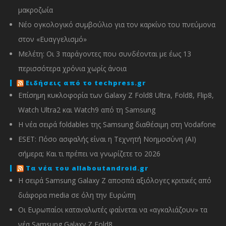
μακροζωία
Νέο ογκολογικό συμβούλιο για τον καρκίνο του πνεύμονα
στον «Ευαγγελισμό»
Μελέτη: Οι 3 παράγοντες που συνδέονται με έως 13
περισσότερα χρόνια χωρίς άνοια
Ειδήσεις από το techpress.gr
Επίσημη κυκλοφορία των Galaxy Z Fold8 Ultra, Fold8, Flip8,
Watch Ultra2 και Watch9 από τη Samsung
Η νέα σειρά foldables της Samsung διαθέσιμη στη Vodafone
ESET: Πόσο ασφαλής είναι η Τεχνητή Νοημοσύνη (AI)
σήμερα; Και τι πρέπει να γνωρίζετε το 2026
Τα νέα του allaboutandroid.gr
Η σειρά Samsung Galaxy Z αποσπά αξιόλογες κριτικές από
διάφορα media σε όλη την Ευρώπη
Οι Ευρωπαίοι καταναλωτές φαίνεται να «αγκαλιάζουν» τα
νέα Samsung Galaxy Z Fold8