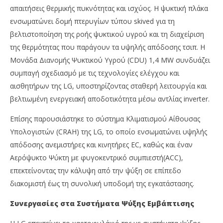
ro
απαιτήσεις θερμικής πυκνότητας και ισχύος. Η ψυκτική πλάκα
ενσωματώνει δομή πτερυγίων τύπου skived για τη
βελτιστοποίηση της ροής ψυκτικού υγρού και τη διαχείριση
της θερμότητας που παράγουν τα υψηλής απόδοσης τσιπ. Η
Μονάδα Διανομής Ψυκτικού Υγρού (CDU) 1,4 MW συνδυάζει
συμπαγή σχεδιασμό με τις τεχνολογίες ελέγχου και
αισθητήρων της LG, υποστηρίζοντας σταθερή λειτουργία και
βελτιωμένη ενεργειακή αποδοτικότητα μέσω αντλίας inverter.
Επίσης παρουσιάστηκε το σύστημα Κλιματισμού Αίθουσας
Υπολογιστών (CRAH) της LG, το οποίο ενσωματώνει υψηλής
απόδοσης ανεμιστήρες και κινητήρες EC, καθώς και έναν
Αερόψυκτο Ψύκτη με φυγοκεντρικό συμπιεστή(ACC),
επεκτείνοντας την κάλυψη από την ψύξη σε επίπεδο
διακομιστή έως τη συνολική υποδομή της εγκατάστασης.
Συνεργασίες στα Συστήματα Ψύξης Εμβάπτισης