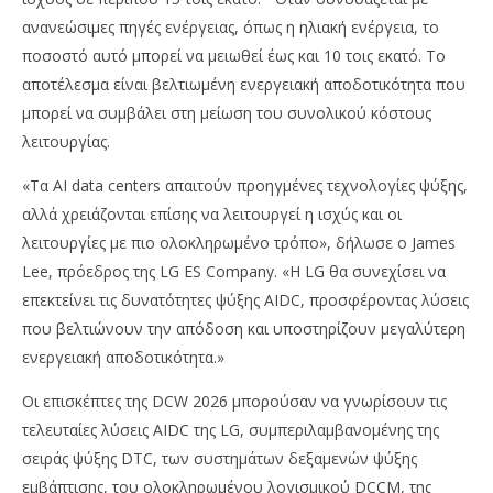
ανανεώσιμες πηγές ενέργειας, όπως η ηλιακή ενέργεια, το
ποσοστό αυτό μπορεί να μειωθεί έως και 10 τοις εκατό. Το
αποτέλεσμα είναι βελτιωμένη ενεργειακή αποδοτικότητα που
μπορεί να συμβάλει στη μείωση του συνολικού κόστους
λειτουργίας.
«Τα AI data centers απαιτούν προηγμένες τεχνολογίες ψύξης,
αλλά χρειάζονται επίσης να λειτουργεί η ισχύς και οι
λειτουργίες με πιο ολοκληρωμένο τρόπο», δήλωσε ο James
Lee, πρόεδρος της LG ES Company. «Η LG θα συνεχίσει να
επεκτείνει τις δυνατότητες ψύξης AIDC, προσφέροντας λύσεις
που βελτιώνουν την απόδοση και υποστηρίζουν μεγαλύτερη
ενεργειακή αποδοτικότητα.»
Οι επισκέπτες της DCW 2026 μπορούσαν να γνωρίσουν τις
τελευταίες λύσεις AIDC της LG, συμπεριλαμβανομένης της
σειράς ψύξης DTC, των συστημάτων δεξαμενών ψύξης
εμβάπτισης, του ολοκληρωμένου λογισμικού DCCM, της