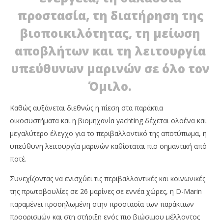
04/06/2026
04/
press-
p
προστασία, τη διατήρηση της
room
ro
βιοποικιλότητας, τη μείωση
αποβλήτων και τη λειτουργία
υπεύθυνων μαρινών σε όλο τον
Όμιλο.
Καθώς αυξάνεται διεθνώς η πίεση στα παράκτια
οικοσυστήματα και η βιομηχανία yachting δέχεται ολοένα και
μεγαλύτερο έλεγχο για το περιβαλλοντικό της αποτύπωμα, η
υπεύθυνη λειτουργία μαρινών καθίσταται πιο σημαντική από
ποτέ.
Συνεχίζοντας να ενισχύει τις περιβαλλοντικές και κοινωνικές
της πρωτοβουλίες σε 26 μαρίνες σε εννέα χώρες, η D-Marin
παραμένει προσηλωμένη στην προστασία των παράκτιων
προορισμών και στη στήριξη ενός πιο βιώσιμου μέλλοντος