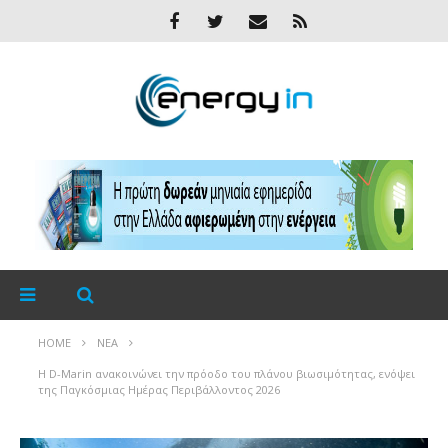
HOME
ΝΈΑ
Η D-Marin ανακοινώνει την πρόοδο του πλάνου βιωσιμότητας, ενόψει
της Παγκόσμιας Ημέρας Περιβάλλοντος 2026