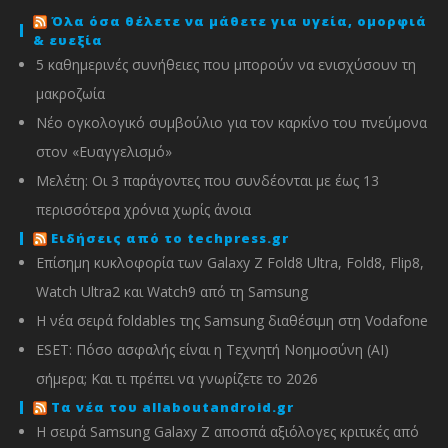
Όλα όσα θέλετε να μάθετε για υγεία, ομορφιά
& ευεξία
5 καθημερινές συνήθειες που μπορούν να ενισχύσουν τη
μακροζωία
Νέο ογκολογικό συμβούλιο για τον καρκίνο του πνεύμονα
στον «Ευαγγελισμό»
Μελέτη: Οι 3 παράγοντες που συνδέονται με έως 13
περισσότερα χρόνια χωρίς άνοια
Ειδήσεις από το techpress.gr
Επίσημη κυκλοφορία των Galaxy Z Fold8 Ultra, Fold8, Flip8,
Watch Ultra2 και Watch9 από τη Samsung
Η νέα σειρά foldables της Samsung διαθέσιμη στη Vodafone
ESET: Πόσο ασφαλής είναι η Τεχνητή Νοημοσύνη (AI)
σήμερα; Και τι πρέπει να γνωρίζετε το 2026
Τα νέα του allaboutandroid.gr
Η σειρά Samsung Galaxy Z αποσπά αξιόλογες κριτικές από