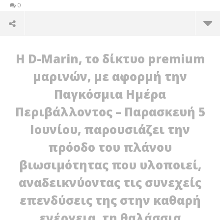
0
Η D-Marin, το δίκτυο premium
μαρινών, με αφορμή την
Παγκόσμια Ημέρα
Περιβάλλοντος – Παρασκευή 5
Ιουνίου, παρουσιάζει την
πρόοδο του πλάνου
βιωσιμότητας που υλοποιεί,
NOW VIEWING
αναδεικνύοντας τις συνεχείς
Η D-Marin ανακοινώνει την πρόοδο του πλάνου
H 
επενδύσεις της στην καθαρή
βιωσιμότητας, ενόψει της Παγκόσμιας Ημέρας
πε
Περιβάλλοντος 2026
πρ
ενέργεια, τη θαλάσσια