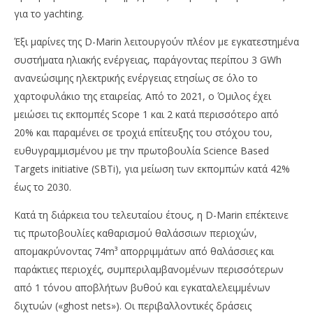
για το yachting.
Έξι μαρίνες της D-Marin λειτουργούν πλέον με εγκατεστημένα
συστήματα ηλιακής ενέργειας, παράγοντας περίπου 3 GWh
ανανεώσιμης ηλεκτρικής ενέργειας ετησίως σε όλο το
χαρτοφυλάκιο της εταιρείας. Από το 2021, ο Όμιλος έχει
μειώσει τις εκπομπές Scope 1 και 2 κατά περισσότερο από
20% και παραμένει σε τροχιά επίτευξης του στόχου του,
ευθυγραμμισμένου με την πρωτοβουλία Science Based
Targets initiative (SBTi), για μείωση των εκπομπών κατά 42%
έως το 2030.
Κατά τη διάρκεια του τελευταίου έτους, η D-Marin επέκτεινε
τις πρωτοβουλίες καθαρισμού θαλάσσιων περιοχών,
απομακρύνοντας 74m³ απορριμμάτων από θαλάσσιες και
παράκτιες περιοχές, συμπεριλαμβανομένων περισσότερων
από 1 τόνου αποβλήτων βυθού και εγκαταλελειμμένων
διχτυών («ghost nets»). Οι περιβαλλοντικές δράσεις