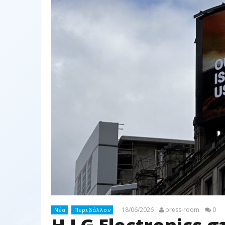
18/06/2026
press-room
0
Νέα
Περιβάλλον