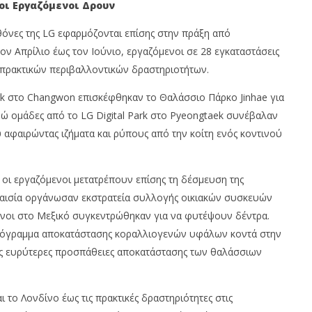
οι Εργαζόμενοι Δρουν
όνες της LG εφαρμόζονται επίσης στην πράξη από
ον Απρίλιο έως τον Ιούνιο, εργαζόμενοι σε 28 εγκαταστάσεις
 πρακτικών περιβαλλοντικών δραστηριοτήτων.
rk στο Changwon επισκέφθηκαν το Θαλάσσιο Πάρκο Jinhae για
ώ ομάδες από το LG Digital Park στο Pyeongtaek συνέβαλαν
ύ αφαιρώντας ιζήματα και ρύπους από την κοίτη ενός κοντινού
, οι εργαζόμενοι μετατρέπουν επίσης τη δέσμευση της
λαισία οργάνωσαν εκστρατεία συλλογής οικιακών συσκευών
μενοι στο Μεξικό συγκεντρώθηκαν για να φυτέψουν δέντρα.
 πρόγραμμα αποκατάστασης κοραλλιογενών υφάλων κοντά στην
ις ευρύτερες προσπάθειες αποκατάστασης των θαλάσσιων
 το Λονδίνο έως τις πρακτικές δραστηριότητες στις