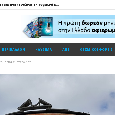
Η Trade Estates ανακοινώνει τη συμφωνία για την απόκτηση ποσοστού 50% στο Sofia South Ring Mall
Η Deloitte Ελλάδος αποκλειστικός χρηματοοικονομικός σύμβουλος του Ομίλου ΔΕΗ για τη στρατηγική είσοδό του στην πολωνική αγορά ενέργειας
Πώς το LG AI Fresh και το LG DUALCOOL AI βοηθούν να επικεντρωνόμαστε στη φιλοξενία των καλεσμένων μας
ΔΕΗ – Vodafone: Στα 130 εκατ. ευρώ το τίμημα για την κοινή εταιρεία οπτικών ινών
Fourlis: Το profit warning και γιατί η Edison βλέπει το ποτήρι μισογεμάτο
ΠΕΡΙΒΆΛΛΟΝ
ΚΑΎΣΙΜΑ
ΑΠΕ
ΘΕΣΜΙΚΟΊ ΦΟΡΕΊΣ
Ενεργειακή αναβάθμιση κτηρίων: Παθητικές παρεμβάσεις που κάνουν τη διαφορά
Τηλεφωνική επικοινωνία του Υπουργού Περιβάλλοντος και Ενέργειας, κ. Σταύρου Παπασταύρου με τον Ισραηλινό ομόλογό του, κ. Eli Cohen
οντική ευαισθητοποίηση
HELLENiQ ENERGY: Αποτελέσματα β’ τριμήνου – α’ εξαμήνου 2026
GSI: Η είσοδος της Meridiam αλλάζει τα δεδομένα για τη διασύνδεση Ελλάδας – Κύπρου
Ο Όμιλος AKTOR εξαγοράζει το 75% των εταιρειών ΗΛΕΚΤΩΡ και THALIS στο πλαίσιο στρατηγικής συνεργασίας με τον Όμιλο ΜΟΤΟΡ ΟΪΛ
Η Trade Estates ανακοινώνει τη συμφωνία για την απόκτηση ποσοστού 50% στο Sofia South Ring Mall