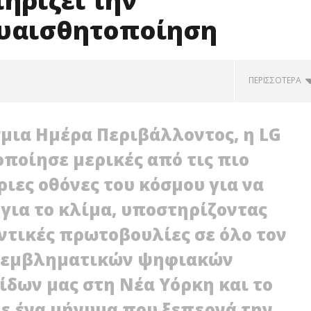
τηρίζει την
ευαισθητοποίηση
ΠΕΡΙΣΣΌΤΕΡΑ
μια Ημέρα Περιβάλλοντος, η LG
ιοποίησε μερικές από τις πιο
ιες οθόνες του κόσμου για να
για το κλίμα, υποστηρίζοντας
τικές πρωτοβουλίες σε όλο τον
ν εμβληματικών ψηφιακών
ctronics κυκλοφορεί νέες
Η LG Electronics ανακοινώνει τα
 αεραγωγών μεσαίας
οικονομικά αποτελέσματα του
δων μας στη Νέα Υόρκη και το
 φέρνοντας «Comfort
δεύτερου τριμήνου 2026
e»
18/06/2026
ρε ένα μήνυμα που ξεπερνά την
press-