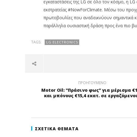
εγκαταστάσεις της LG σε όλο τον κόσμο, η LG
εκστρατείας #NowForClimate. Μέσω του προγρ
πρωτοβουλίες που αναδεικνύουν σημαντικά κο
παράλληλα ουσιαστική δράση προς ένα πιο βι
TAGS:
LG ELECTRONICS
ΠΡΟΗΓΟΎΜΕΝΟ
Motor Oil: "Πράσινο φως" για μέρισμα €1
και μπόνους €15,4 εκατ. σε εργαζόμενο
ΣΧΕΤΙΚΆ ΘΈΜΑΤΑ