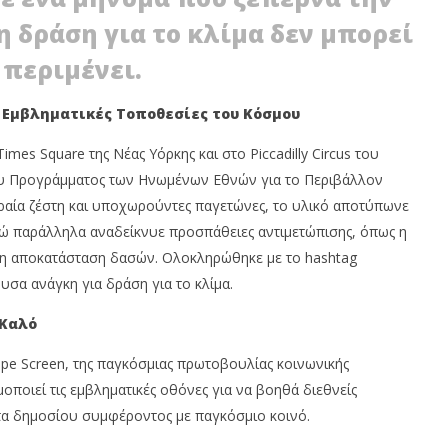
room
η δράση για το κλίμα δεν μπορεί
 περιμένει.
ο Εμβληματικές Τοποθεσίες του Κόσμου
imes Square της Νέας Υόρκης και στο Piccadilly Circus του
υ Προγράμματος των Ηνωμένων Εθνών για το Περιβάλλον
κραία ζέστη και υποχωρούντες παγετώνες, το υλικό αποτύπωνε
ενώ παράλληλα αναδείκνυε προσπάθειες αντιμετώπισης, όπως η
 η αποκατάσταση δασών. Ολοκληρώθηκε με το hashtag
σα ανάγκη για δράση για το κλίμα.
 Καλό
pe Screen, της παγκόσμιας πρωτοβουλίας κοινωνικής
οποιεί τις εμβληματικές οθόνες για να βοηθά διεθνείς
τα δημοσίου συμφέροντος με παγκόσμιο κοινό.