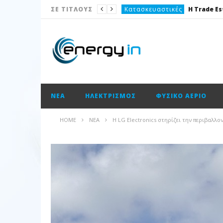
Κατασκευαστικές
ΣΕ ΤΙΤΛΟΥΣ
Νέα
Καταναλωτής
Το θέμα της ημέρας
Ισολογισμοί
ΝΈΑ
ΗΛΕΚΤΡΙΣΜΌΣ
ΦΥΣΙΚΌ ΑΈΡΙΟ
Ενεργειακές επισημάνσεις
Νέα
HOME
ΝΈΑ
Η LG Electronics στηρίζει την περιβαλλ
Ισολογισμοί
Ηλεκτρισμός
Νέα
Κατασκευαστικές