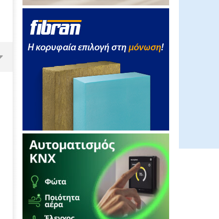
Η LG Electronics ενισχύει τις
παγκόσμιες δυνατότητες
εγκατάστασης και σέρβις με την
επέκταση των ακαδημιών HVAC