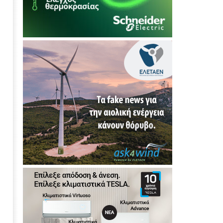
18/06/2026
press-
room