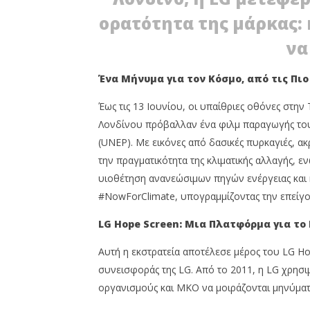
18/06/2026
room
press-
ορατότητα της μάρκας: 
room
να
Ένα Μήνυμα για τον Κόσμο, από τις Πι
Έως τις 13 Ιουνίου, οι υπαίθριες οθόνες στην T
Λονδίνου πρόβαλλαν ένα φιλμ παραγωγής το
(UNEP). Με εικόνες από δασικές πυρκαγιές, α
την πραγματικότητα της κλιματικής αλλαγής, 
υιοθέτηση ανανεώσιμων πηγών ενέργειας και
#NowForClimate, υπογραμμίζοντας την επείγου
LG Hope Screen: Μια Πλατφόρμα για το
Αυτή η εκστρατεία αποτέλεσε μέρος του LG Ho
συνεισφοράς της LG. Από το 2011, η LG χρησιμ
οργανισμούς και ΜΚΟ να μοιράζονται μηνύμα