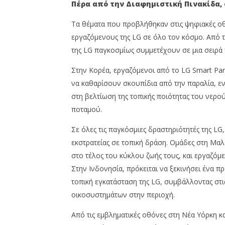
Πέρα από την Διαφημιστική Πινακίδα, 
Τα θέματα που προβλήθηκαν στις ψηφιακές οθ
εργαζόμενους της LG σε όλο τον κόσμο. Από τ
της LG παγκοσμίως συμμετέχουν σε μια σειρά
Στην Κορέα, εργαζόμενοι από το LG Smart Pa
να καθαρίσουν σκουπίδια από την παραλία, εν
στη βελτίωση της τοπικής ποιότητας του νερο
ποταμού.
Σε όλες τις παγκόσμιες δραστηριότητές της LG
εκστρατείας σε τοπική δράση. Ομάδες στη Μα
στο τέλος του κύκλου ζωής τους, και εργαζό
Στην Ινδονησία, πρόκειται να ξεκινήσει ένα
τοπική εγκατάσταση της LG, συμβάλλοντας στ
οικοσυστημάτων στην περιοχή.
Από τις εμβληματικές οθόνες στη Νέα Υόρκη και