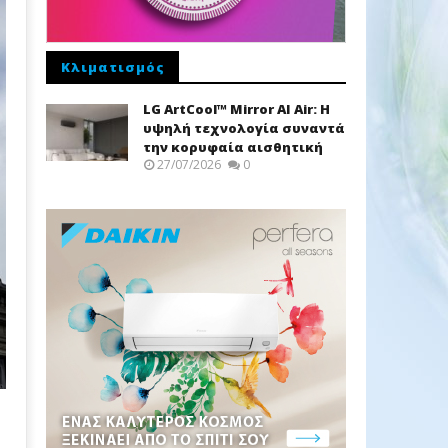
Κλιματισμός
LG ArtCool™ Mirror AI Air: Η
υψηλή τεχνολογία συναντά
την κορυφαία αισθητική
27/07/2026
0