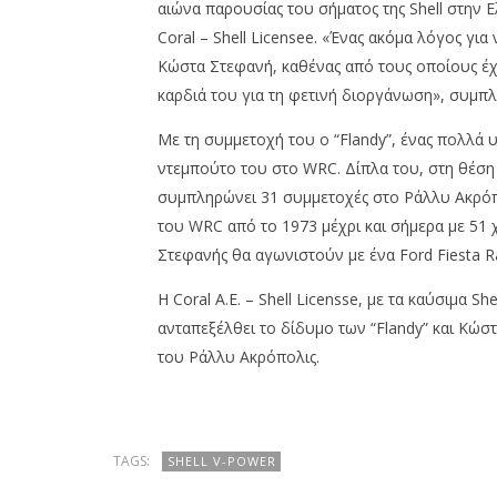
press-
αιώνα παρουσίας του σήματος της Shell στην
Ράλλυ Ακρόπολις
room
19/06/2026
Coral – Shell Licensee. «Ένας ακόμα λόγος για 
press-
room
Κώστα Στεφανή, καθένας από τους οποίους έχε
καρδιά του για τη φετινή διοργάνωση», συμπ
Με τη συμμετοχή του ο “Flandy”, ένας πολλά 
ντεμπούτο του στο WRC. Δίπλα του, στη θέση
συμπληρώνει 31 συμμετοχές στο Ράλλυ Ακρόπο
του WRC από το 1973 μέχρι και σήμερα με 51 χ
Στεφανής θα αγωνιστούν με ένα Ford Fiesta Ra
Η Coral A.E. – Shell Licensse, με τα καύσιμα S
ανταπεξέλθει το δίδυμο των “Flandy” και Κώστ
του Ράλλυ Ακρόπολις.
TAGS:
SHELL V-POWER