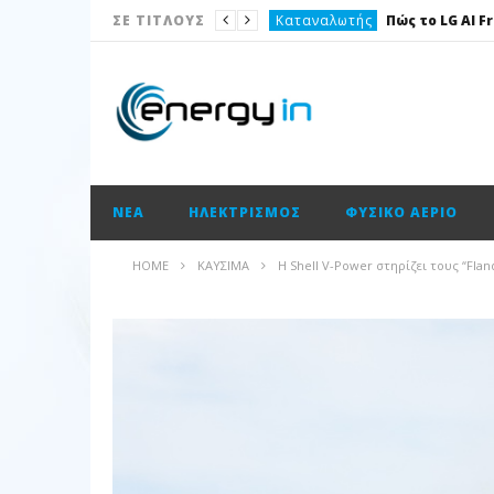
Καταναλωτής
ΣΕ ΤΙΤΛΟΥΣ
Το θέμα της ημέρας
Ισολογισμοί
Ενεργειακές επισημάνσεις
Νέα
ΝΈΑ
ΗΛΕΚΤΡΙΣΜΌΣ
ΦΥΣΙΚΌ ΑΈΡΙΟ
Ισολογισμοί
Ηλεκτρισμός
HOME
ΚΑΎΣΙΜΑ
H Shell V-Power στηρίζει τους “Fl
Νέα
Κατασκευαστικές