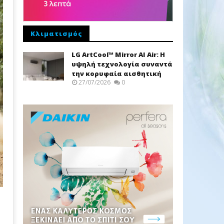
Κλιματισμός
LG ArtCool™ Mirror AI Air: Η
υψηλή τεχνολογία συναντά
την κορυφαία αισθητική
27/07/2026
0