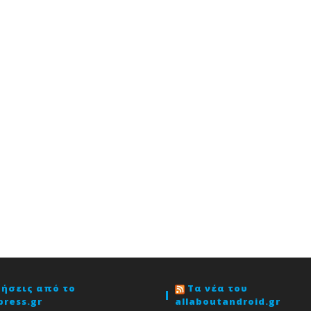
δήσεις από το
Τα νέα του
press.gr
allaboutandroid.gr