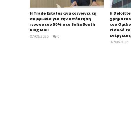
Η Trade Estates ανακοινώνει τη
Η Deloitt
συμφωνία για την απόκτηση
χρηματοο
ποσοστού 50% στο Sofia South
του Ομίλο
Ring Mall
είσοδό τ
ενέργειας
07/08/2026
0
press-
07/08/2026
room