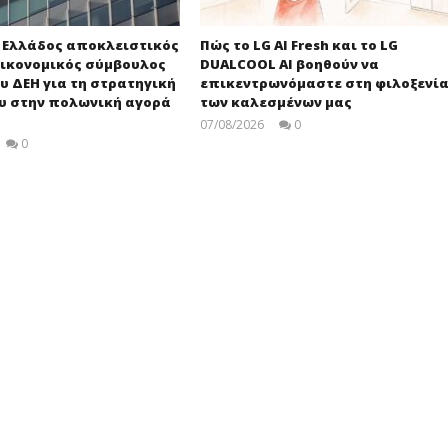
e Ελλάδος αποκλειστικός
Πώς το LG AI Fresh και το LG
ικονομικός σύμβουλος
DUALCOOL AI βοηθούν να
υ ΔΕΗ για τη στρατηγική
επικεντρωνόμαστε στη φιλοξενί
ου στην πολωνική αγορά
των καλεσμένων μας
07/08/2026
0
press-
0
room
press-
room