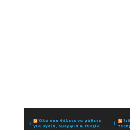
Όλα όσα θέλετε να μάθετε
Ει
για υγεία, ομορφιά & ευεξία
tech