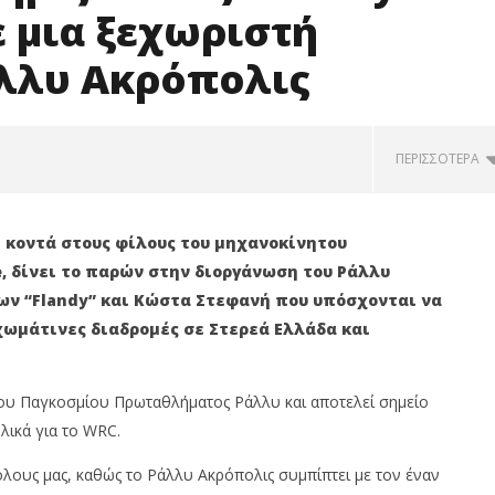
 μια ξεχωριστή
λλυ Ακρόπολις
ΠΕΡΙΣΣΌΤΕΡΑ
Κερδίστε τσάντες με καύσιμα
Shell V-Power
 κοντά στους φίλους του μηχανοκίνητου
19/06/2026
see, δίνει το παρών στην διοργάνωση του Ράλλυ
press-
room
ων “Flandy” και Κώστα Στεφανή που υπόσχονται να
χωμάτινες διαδρομές σε Στερεά Ελλάδα και
του Παγκοσμίου Πρωταθλήματος Ράλλυ και αποτελεί σημείο
λικά για το WRC.
νη Shell V-Power με 98
 όλους μας, καθώς το Ράλλυ Ακρόπολις συμπίπτει με τον έναν