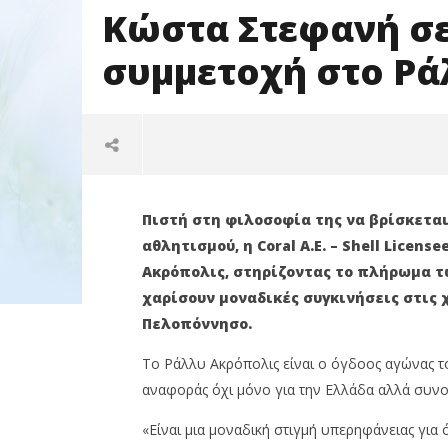
Κώστα Στεφανή σε
συμμετοχή στο Ρά
Πιστή στη φιλοσοφία της να βρίσκεται
αθλητισμού, η Coral Α.Ε. – Shell Licen
Ακρόπολις, στηρίζοντας το πλήρωμα τ
χαρίσουν μοναδικές συγκινήσεις στις 
Πελοπόννησο.
NOW VIEWING
Το Ράλλυ Ακρόπολις είναι ο όγδοος αγώνας 
αναφοράς όχι μόνο για την Ελλάδα αλλά συνο
H Shell V-Power στηρίζει τους
Νέα βενζί
“Flandy”και Κώστα Στεφανή σε
οκτάνια
«Είναι μια μοναδική στιγμή υπερηφάνειας για
μια ξεχωριστή συμμετοχή στο
19/06/2026