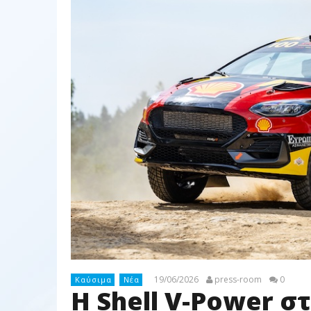
19/06/2026
press-room
0
Καύσιμα
Νέα
H Shell V-Power στ