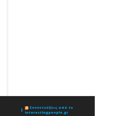
Συνεντεύξεις από το
interestingpeople.gr