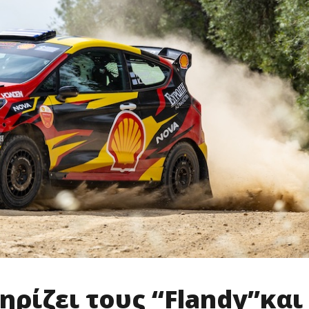
ηρίζει τους “Flandy”και