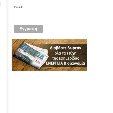
Email
α