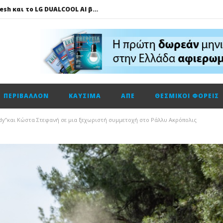
Πώς το LG AI Fresh και το LG DUALCOOL AI βοηθούν να επικεντρωνόμαστε στη φιλοξενία των καλεσμένων μας
ΔΕΗ – Vodafone: Στα 130 εκατ. ευρώ το τίμημα για την κοινή εταιρεία οπτικών ινών
Fourlis: Το profit warning και γιατί η Edison βλέπει το ποτήρι μισογεμάτο
Ενεργειακή αναβάθμιση κτηρίων: Παθητικές παρεμβάσεις που κάνουν τη διαφορά
Τηλεφωνική επικοινωνία του Υπουργού Περιβάλλοντος και Ενέργειας, κ. Σταύρου Παπασταύρου με τον Ισραηλινό ομόλογό του, κ. Eli Cohen
ΠΕΡΙΒΆΛΛΟΝ
ΚΑΎΣΙΜΑ
ΑΠΕ
ΘΕΣΜΙΚΟΊ ΦΟΡΕΊΣ
HELLENiQ ENERGY: Αποτελέσματα β’ τριμήνου – α’ εξαμήνου 2026
GSI: Η είσοδος της Meridiam αλλάζει τα δεδομένα για τη διασύνδεση Ελλάδας – Κύπρου
andy”και Κώστα Στεφανή σε μια ξεχωριστή συμμετοχή στο Ράλλυ Ακρόπολις
Ο Όμιλος AKTOR εξαγοράζει το 75% των εταιρειών ΗΛΕΚΤΩΡ και THALIS στο πλαίσιο στρατηγικής συνεργασίας με τον Όμιλο ΜΟΤΟΡ ΟΪΛ
Η Trade Estates ανακοινώνει τη συμφωνία για την απόκτηση ποσοστού 50% στο Sofia South Ring Mall