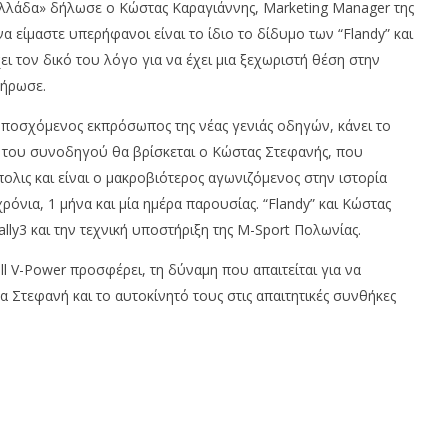
 Ελλάδα» δήλωσε ο Κώστας Καραγιάννης, Marketing Manager της
να είμαστε υπερήφανοι είναι το ίδιο το δίδυμο των “Flandy” και
ι τον δικό του λόγο για να έχει μια ξεχωριστή θέση στην
λήρωσε.
υποσχόμενος εκπρόσωπος της νέας γενιάς οδηγών, κάνει το
 του συνοδηγού θα βρίσκεται ο Κώστας Στεφανής, που
λις και είναι ο μακροβιότερος αγωνιζόμενος στην ιστορία
ρόνια, 1 μήνα και μία ημέρα παρουσίας. “Flandy” και Κώστας
lly3 και την τεχνική υποστήριξη της M-Sport Πολωνίας.
hell V-Power προσφέρει, τη δύναμη που απαιτείται για να
α Στεφανή και το αυτοκίνητό τους στις απαιτητικές συνθήκες