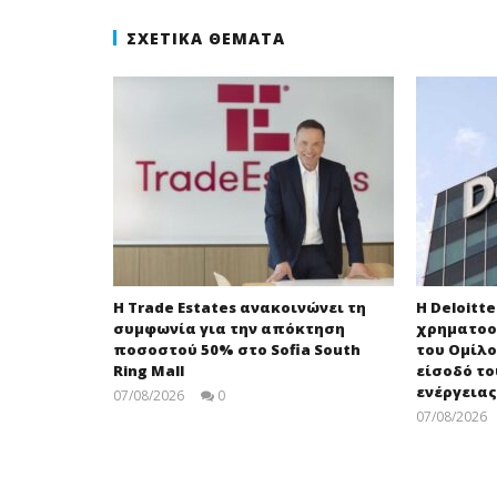
ΣΧΕΤΙΚΆ ΘΈΜΑΤΑ
Η Trade Estates ανακοινώνει τη
Η Deloitt
συμφωνία για την απόκτηση
χρηματοο
ποσοστού 50% στο Sofia South
του Ομίλο
Ring Mall
είσοδό τ
ενέργειας
07/08/2026
0
press-
07/08/2026
room