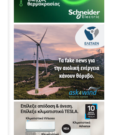
αποφυγή εξαπάτησης
29/06/2026
press-
room