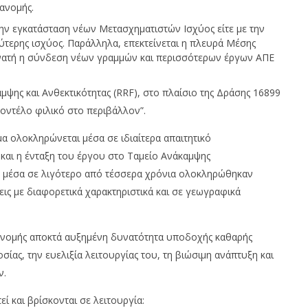
ης πυρκαγιών
χαμηλότερους λογαριασμούς
ιανομής.
ρεύματος
την εγκατάσταση νέων Μετασχηματιστών Ισχύος είτε με την
29/06/2026
press-
τερης ισχύος. Παράλληλα, επεκτείνεται η πλευρά Μέσης
room
νατή η σύνδεση νέων γραμμών και περισσότερων έργων ΑΠΕ
μψης και Ανθεκτικότητας (RRF), στο πλαίσιο της Δράσης 16899
οντέλο φιλικό στο περιβάλλον”.
μα ολοκληρώνεται μέσα σε ιδιαίτερα απαιτητικό
αι η ένταξη του έργου στο Ταμείο Ανάκαμψης
ώ μέσα σε λιγότερο από τέσσερα χρόνια ολοκληρώθηκαν
εις με διαφορετικά χαρακτηριστικά και σε γεωγραφικά
ανομής αποκτά αυξημένη δυνατότητα υποδοχής καθαρής
ίας, την ευελιξία λειτουργίας του, τη βιώσιμη ανάπτυξη και
ν.
ί και βρίσκονται σε λειτουργία: