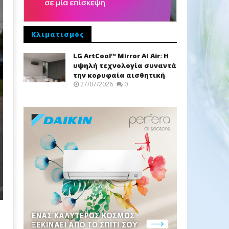
Κλιματισμός
LG ArtCool™ Mirror AI Air: Η
υψηλή τεχνολογία συναντά
την κορυφαία αισθητική
27/07/2026
0