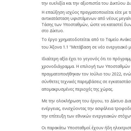
ενίσχυσης ισχύος υποσταθμών
εκδήλωσ
την ευελιξία και την αξιοπιστία του Δικτύου Δ
150/20kV στην Ελλάδα
29/06/2026
Η επαύξηση ισχύος πραγματοποιείται είτε με 
press-
29/06/2026
room
press-
αντικατάσταση υφιστάμενων από νέους μεγαλύ
room
Τάσης των Υποσταθμών, ώστε να καταστεί δυ
στο Δίκτυο.
Το έργο χρηματοδοτείται από το Ταμείο Ανάκα
του Άξονα 1.1 “Μετάβαση σε νέο ενεργειακό μ
Ιδιαίτερη αξία έχει το γεγονός ότι το πρόγραμ
χρονοδιάγραμμα. Η επιλογή των Υποσταθμών κ
πραγματοποιήθηκαν τον Ιούλιο του 2022, εν
σύνθετες τεχνικές παρεμβάσεις σε εγκαταστάσ
απομακρυσμένες περιοχές της χώρας.
Με την ολοκλήρωση του έργου, το Δίκτυο Δι
ενέργειας, ενισχύοντας την ασφάλεια τροφοδοσ
την επίτευξη των εθνικών ενεργειακών στόχω
Οι παρακάτω Υποσταθμοί έχουν ήδη ηλεκτριστε