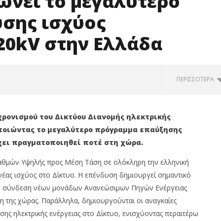
νει το μεγαλύτερο
σης ισχύος
20kV στην Ελλάδα
ΠΕΡΙΣΣΌΤΕΡΑ
χρονισμού του Δικτύου Διανομής ηλεκτρικής
οποιώντας το μεγαλύτερο πρόγραμμα επαύξησης
έχει πραγματοποιηθεί ποτέ στη χώρα.
αθμών Υψηλής προς Μέση Τάση σε ολόκληρη την ελληνική
νέας ισχύος στο Δίκτυο. Η επένδυση δημιουργεί σημαντικό
τη σύνδεση νέων μονάδων Ανανεώσιμων Πηγών Ενέργειας
ση της χώρας. Παράλληλα, δημιουργούνται οι αναγκαίες
Ανακοίνωση σχετικά με
Ρευματοκλοπές: Πώς η μείωσή
ς ηλεκτρικής ενέργειας στο Δίκτυο, ενισχύοντας περαιτέρω
 αναφορές για τα αίτια
τους μπορεί να οδηγήσει σε