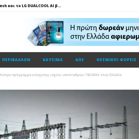
Πώς το LG AI Fresh και το LG DUALCOOL AI βοηθούν να επικεντρωνόμαστε στη φιλοξενία των καλεσμένων μας
ΔΕΗ – Vodafone: Στα 130 εκατ. ευρώ το τίμημα για την κοινή εταιρεία οπτικών ινών
Fourlis: Το profit warning και γιατί η Edison βλέπει το ποτήρι μισογεμάτο
Ενεργειακή αναβάθμιση κτηρίων: Παθητικές παρεμβάσεις που κάνουν τη διαφορά
Τηλεφωνική επικοινωνία του Υπουργού Περιβάλλοντος και Ενέργειας, κ. Σταύρου Παπασταύρου με τον Ισραηλινό ομόλογό του, κ. Eli Cohen
ΠΕΡΙΒΆΛΛΟΝ
ΚΑΎΣΙΜΑ
ΑΠΕ
ΘΕΣΜΙΚΟΊ ΦΟΡΕΊΣ
HELLENiQ ENERGY: Αποτελέσματα β’ τριμήνου – α’ εξαμήνου 2026
GSI: Η είσοδος της Meridiam αλλάζει τα δεδομένα για τη διασύνδεση Ελλάδας – Κύπρου
λύτερο πρόγραμμα ενίσχυσης ισχύος υποσταθμών 150/20kV στην Ελλάδα
Ο Όμιλος AKTOR εξαγοράζει το 75% των εταιρειών ΗΛΕΚΤΩΡ και THALIS στο πλαίσιο στρατηγικής συνεργασίας με τον Όμιλο ΜΟΤΟΡ ΟΪΛ
Η Trade Estates ανακοινώνει τη συμφωνία για την απόκτηση ποσοστού 50% στο Sofia South Ring Mall