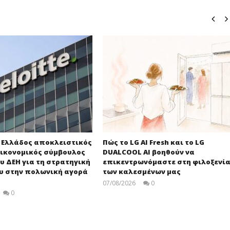
e Ελλάδος αποκλειστικός
Πώς το LG AI Fresh και το LG
ικονομικός σύμβουλος
DUALCOOL AI βοηθούν να
υ ΔΕΗ για τη στρατηγική
επικεντρωνόμαστε στη φιλοξενί
ου στην πολωνική αγορά
των καλεσμένων μας
07/08/2026
0
press-
0
room
press-
room