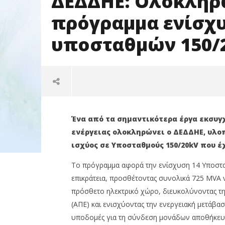
ΔΕΔΔΗΕ: Oλοκληρώ
πρόγραμμα ενίσχυ
υποσταθμών 150/
Ένα από τα σημαντικότερα έργα εκσυγ
ενέργειας ολοκληρώνει ο ΔΕΔΔΗΕ, υλ
ισχύος σε Υποσταθμούς 150/20kV που 
Το πρόγραμμα αφορά την ενίσχυση 14 Υποστ
επικράτεια, προσθέτοντας συνολικά 725 MVA 
NOW VIEWING
πρόσθετο ηλεκτρικό χώρο, διευκολύνοντας 
(ΑΠΕ) και ενισχύοντας την ενεργειακή μετάβα
ΔΕΔΔΗΕ: Oλοκληρώνει το
ΔΕΔΔΗΕ: 
υποδομές για τη σύνδεση μονάδων αποθήκευση
μεγαλύτερο πρόγραμμα
δημόσιες