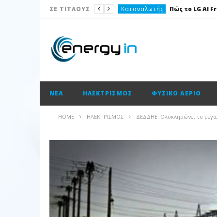
Καταναλωτής
ΣΕ ΤΙΤΛΟΥΣ
Το θέμα της ημέρας
Ισολογισμοί
Ενεργειακές επισημάνσεις
Νέα
ΝΈΑ
ΗΛΕΚΤΡΙΣΜΌΣ
ΦΥΣΙΚΌ ΑΈΡΙΟ
Ισολογισμοί
Ηλεκτρισμός
HOME
ΗΛΕΚΤΡΙΣΜΌΣ
ΔΕΔΔΗΕ: Oλοκληρώνει το μεγα
Νέα
Κατασκευαστικές