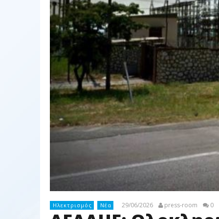
29/06/2026
press-room
0
Ηλεκτρισμός
Νέα