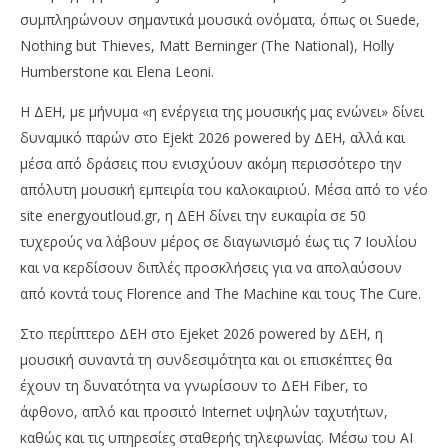
συμπληρώνουν σημαντικά μουσικά ονόματα, όπως οι Suede,
Nothing but Thieves, Matt Berninger (The National), Holly
Humberstone και Elena Leoni.
Η ΔΕΗ, με μήνυμα «η ενέργεια της μουσικής μας ενώνει» δίνει
δυναμικό παρών στο Ejekt 2026 powered by ΔΕΗ, αλλά και
μέσα από δράσεις που ενισχύουν ακόμη περισσότερο την
απόλυτη μουσική εμπειρία του καλοκαιριού. Μέσα από το νέο
site energyoutloud.gr, η ΔΕΗ δίνει την ευκαιρία σε 50
τυχερούς να λάβουν μέρος σε διαγωνισμό έως τις 7 Ιουλίου
και να κερδίσουν διπλές προσκλήσεις για να απολαύσουν
από κοντά τους Florence and The Machine και τους The Cure.
Στο περίπτερο ΔΕΗ στο Ejeket 2026 powered by ΔΕΗ, η
μουσική συναντά τη συνδεσιμότητα και οι επισκέπτες θα
έχουν τη δυνατότητα να γνωρίσουν το ΔΕΗ Fiber, το
άφθονο, απλό και προσιτό Internet υψηλών ταχυτήτων,
καθώς και τις υπηρεσίες σταθερής τηλεφωνίας. Μέσω του AI