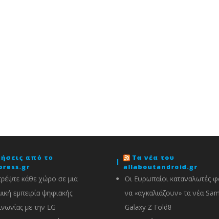
δήσεις από το
Τα νέα του
press.gr
allaboutandroid.gr
ρέψτε κάθε χώρο σε μια
Οι Ευρωπαίοι καταναλωτές φα
ική εμπειρία ψηφιακής
να «αγκαλιάζουν» τα νέα Sa
ινωνίας με την LG
Galaxy Z Fold8