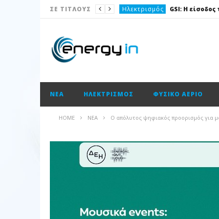
Ηλεκτρισμός
ΣΕ ΤΙΤΛΟΥΣ
Νέα
Νέα
Ισολογισμοί
Ισολογισμοί
ΝΈΑ
ΗΛΕΚΤΡΙΣΜΌΣ
ΦΥΣΙΚΌ ΑΈΡΙΟ
Ισολογισμοί
ΑΠΕ
HOME
ΝΈΑ
Ο απόλυτος ψηφιακός προορισμός για μου
Νέα
Νέα