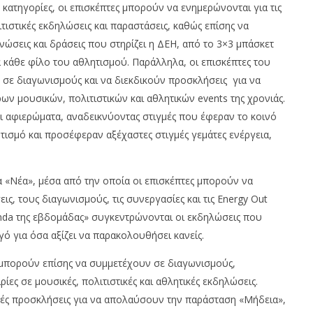
08/07/2026
ές κατηγορίες, οι επισκέπτες μπορούν να ενημερώνονται για τις
press-
room
τιστικές εκδηλώσεις και παραστάσεις, καθώς επίσης να
νώσεις και δράσεις που στηρίζει η ΔΕΗ, από το 3×3 μπάσκετ
α κάθε φίλο του αθλητισμού. Παράλληλα, οι επισκέπτες του
 σε διαγωνισμούς και να διεκδικούν προσκλήσεις
για να
ων μουσικών, πολιτιστικών και αθλητικών events της χρονιάς.
ι αφιερώματα, αναδεικνύοντας στιγμές που έφεραν το κοινό
ητισμό και προσέφεραν αξέχαστες στιγμές γεμάτες ενέργεια,
α «Νέα», μέσα από την οποία οι επισκέπτες μπορούν να
ις, τους διαγωνισμούς, τις συνεργασίες και τις Energy Out
enda της εβδομάδας» συγκεντρώνονται οι εκδηλώσεις που
 για όσα αξίζει να παρακολουθήσει κανείς.
e μπορούν επίσης να συμμετέχουν σε διαγωνισμούς,
ίες σε μουσικές, πολιτιστικές και αθλητικές εκδηλώσεις.
ές προσκλήσεις για να απολαύσουν την παράσταση «Μήδεια»,