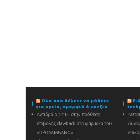
Όλα όσα θέλετε να μάθετε
Ει
για υγεία, ομορφιά & ευεξία
tech
Αντιδρά ο ΣΦΕΕ στην πρόθεση
Μετατ
επιβολής clawback στα φάρμακα του
δυναμ
«ΠΡΟΛΑΜΒΑΝΩ»
επικο