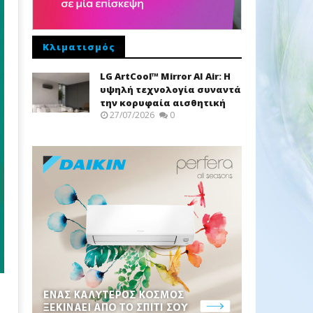
Κλιματισμός
LG ArtCool™ Mirror AI Air: Η
υψηλή τεχνολογία συναντά
την κορυφαία αισθητική
27/07/2026
0