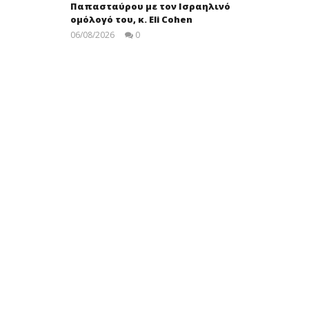
Παπασταύρου με τον Ισραηλινό
ομόλογό του, κ. Eli Cohen
06/08/2026
0
press-
room