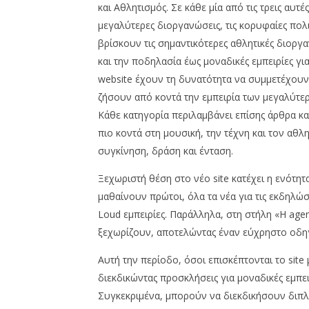
πολιτισμό και αθλητισμό με την
08/07/2026
και Αθλητισμός. Σε κάθε μία από τις τρεις αυτ
press-
ενέργεια της ΔΕΗ
room
μεγαλύτερες διοργανώσεις, τις κορυφαίες πολι
08/07/2026
press-
βρίσκουν τις σημαντικότερες αθλητικές διοργα
room
και την ποδηλασία έως μοναδικές εμπειρίες γι
website έχουν τη δυνατότητα να συμμετέχουν
ζήσουν από κοντά την εμπειρία των μεγαλύτερ
Κάθε κατηγορία περιλαμβάνει επίσης άρθρα κα
πιο κοντά στη μουσική, την τέχνη και τον αθλ
συγκίνηση, δράση και ένταση.
Ξεχωριστή θέση στο νέο site κατέχει η ενότητ
μαθαίνουν πρώτοι, όλα τα νέα για τις εκδηλώσε
Loud εμπειρίες. Παράλληλα, στη στήλη «Η ag
ξεχωρίζουν, αποτελώντας έναν εύχρηστο οδηγό
Αυτή την περίοδο, όσοι επισκέπτονται το sit
διεκδικώντας προσκλήσεις για μοναδικές εμπειρ
Συγκεκριμένα, μπορούν να διεκδικήσουν διπλ