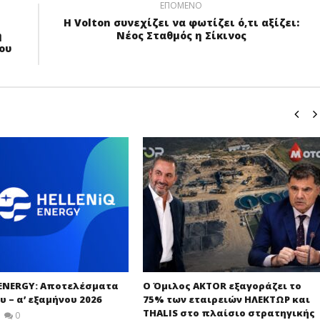
ΕΠΌΜΕΝΟ
Η Volton συνεχίζει να φωτίζει ό,τι αξίζει:
ή
Νέος Σταθμός η Σίκινος
ου
 ENERGY: Αποτελέσματα
Ο Όμιλος AKTOR εξαγοράζει το
υ – α’ εξαμήνου 2026
75% των εταιρειών ΗΛΕΚΤΩΡ και
THALIS στο πλαίσιο στρατηγικής
0