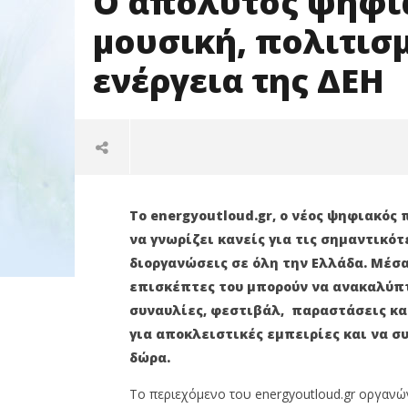
Ο απόλυτος ψηφι
μουσική, πολιτισμ
ενέργεια της ΔΕΗ
Το energyoutloud.gr, ο νέος ψηφιακός 
να γνωρίζει κανείς για τις σημαντικότ
διοργανώσεις σε όλη την Ελλάδα. Μέσα 
επισκέπτες του μπορούν να ανακαλύπτ
συναυλίες, φεστιβάλ,
παραστάσεις κα
για αποκλειστικές εμπειρίες και να σ
NOW VIEWING
δώρα.
Ο απόλυτος ψηφιακός
ΔΕΗ: Τι 
Το περιεχόμενο του energyoutloud.gr οργανώνε
προορισμός για μουσική,
τα αποτ