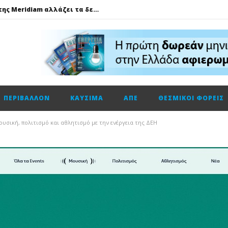
GSI: Η είσοδος της Meridiam αλλάζει τα δεδομένα για τη διασύνδεση Ελλάδας – Κύπρου
Ο Όμιλος AKTOR εξαγοράζει το 75% των εταιρειών ΗΛΕΚΤΩΡ και THALIS στο πλαίσιο στρατηγικής συνεργασίας με τον Όμιλο ΜΟΤΟΡ ΟΪΛ
Φυσικό αέριο: Σε ιστορικά χαμηλά τα αποθέματα της Ευρώπης
Metlen: Σε επίπεδο ρεκόρ τα EBITDA το εξάμηνο, στα 550 εκατ. ευρώ – Κέρδη 2,18 ευρώ ανά μετοχή
Όμιλος ΔΕΗ: Οικονομικά αποτελέσματα α΄ εξαμήνου 2026
ΠΕΡΙΒΆΛΛΟΝ
ΚΑΎΣΙΜΑ
ΑΠΕ
ΘΕΣΜΙΚΟΊ ΦΟΡΕΊΣ
Cenergy: Κέρδη εξαμήνου +45,3% με πωλήσεις +13%
ΔΕΗ: Τι περιμένει η αγορά από τα αποτελέσματα εξαμήνου
σική, πολιτισμό και αθλητισμό με την ενέργεια της ΔΕΗ
Η Νέα διπλή κορυφαία διάκριση για τη Schneider Electric στα Cloud Computing Awards 2026
Τηλεφωνική επικοινωνία του Υπουργού Περιβάλλοντος και Ενέργειας, κ. Σταύρου Παπασταύρου με τον Ισραηλινό ομόλογό του, κ. Eli Cohen