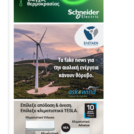
ανάπτυξης έως το 2030
08/07/2026
press-
room