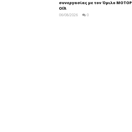
press-
συνεργασίας με τον Όμιλο ΜΟΤΟΡ
room
ΟΪΛ
06/08/2026
0
press-
room