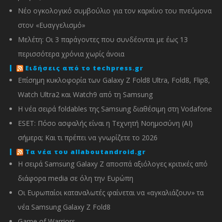
Νέο ογκολογικό συμβούλιο για τον καρκίνο του πνεύμονα
στον «Ευαγγελισμό»
Μελέτη: Οι 3 παράγοντες που συνδέονται με έως 13
περισσότερα χρόνια χωρίς άνοια
Ειδήσεις από το techpress.gr
Επίσημη κυκλοφορία των Galaxy Z Fold8 Ultra, Fold8, Flip8,
Watch Ultra2 και Watch9 από τη Samsung
Η νέα σειρά foldables της Samsung διαθέσιμη στη Vodafone
ESET: Πόσο ασφαλής είναι η Τεχνητή Νοημοσύνη (AI)
σήμερα; Και τι πρέπει να γνωρίζετε το 2026
Τα νέα του allaboutandroid.gr
Η σειρά Samsung Galaxy Z αποσπά αξιόλογες κριτικές από
διάφορα media σε όλη την Ευρώπη
Οι Ευρωπαίοι καταναλωτές φαίνεται να «αγκαλιάζουν» τα
νέα Samsung Galaxy Z Fold8
Game of Warriors