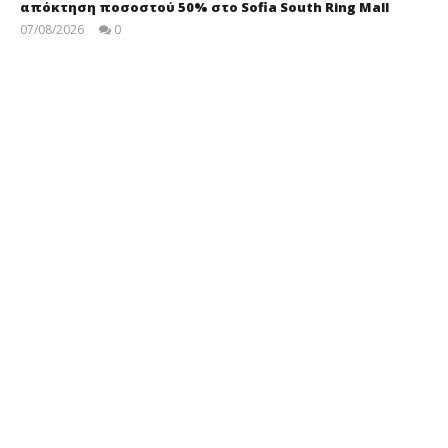
απόκτηση ποσοστού 50% στο Sofia South Ring Mall
07/08/2026
0
press-
room