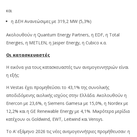
και
η ΔΕΗ Ανανεώσιμες με 319,2 MW (5,3%)
Ακολουθούν η Quantum Energy Partners, η EDF, η Total
Energies, η METLEN, η Jasper Energy, η Cubico κ.α.
Οι κατασκευαστές
H εικόνα για τους κατασκευαστές των ανεμογεννητριών είναι
η εξής:
H Vestas έχει προμηθεύσει το 43,1% της συνολικής
αποδιδόμενης αιολικής ισχύος στην Ελλάδα. Ακολουθούν η
Enercon με 23,6%, η Siemens Gamesa με 15,0%, η Nordex με
12,2% και η GE Renewable Energy με 4,1%. Μικρότερα μερίδια
κατέχουν οι Goldwind, EWT, Leitwind και Vensys.
To Α’ εξάμηνο 2026 τις νέες ανεμογεννήτριες προμήθευσαν: η