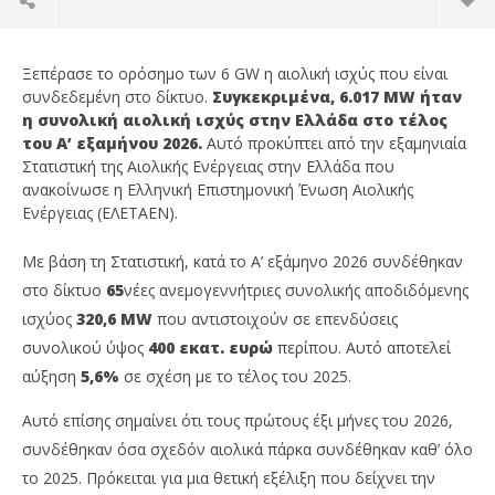
Ξεπέρασε το ορόσημο των 6 GW η αιολική ισχύς που είναι
συνδεδεμένη στο δίκτυο.
Συγκεκριμένα, 6.017
MW
ήταν
η συνολική αιολική ισχύς στην Ελλάδα στο τέλος
του Α’ εξαμήνου 2026.
Αυτό προκύπτει από την εξαμηνιαία
Στατιστική της Αιολικής Ενέργειας στην Ελλάδα που
ανακοίνωσε η Ελληνική Επιστημονική Ένωση Αιολικής
Ενέργειας (ΕΛΕΤΑΕΝ).
Με βάση τη Στατιστική, κατά το Α’ εξάμηνο 2026 συνδέθηκαν
στο δίκτυο
65
νέες ανεμογεννήτριες συνολικής αποδιδόμενης
ισχύος
320,6
MW
που αντιστοιχούν σε επενδύσεις
NOW VIEWING
συνολικού ύψος
400 εκατ. ευρώ
περίπου. Αυτό αποτελεί
αύξηση
5,6%
σε σχέση με το τέλος του 2025.
Η Στατιστική της Αιολικής Ενέργειας στην Ελλάδα
Εν
για το Α’ εξάμηνο 2026
ΕΛ
Αυτό επίσης σημαίνει ότι τους πρώτους έξι μήνες του 2026,
εξ
09/07/2026
press-
09/
συνδέθηκαν όσα σχεδόν αιολικά πάρκα συνδέθηκαν καθ’ όλο
room
p
ro
το 2025. Πρόκειται για μια θετική εξέλιξη που δείχνει την