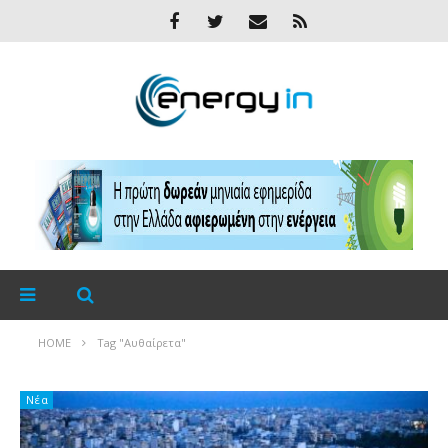
HOME
Tag "Αυθαίρετα"
Νέα