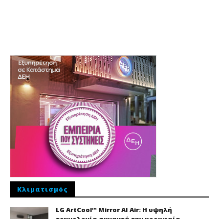
Κλιματισμός
LG ArtCool™ Mirror AI Air: Η υψηλή
τεχνολογία συναντά την κορυφαία