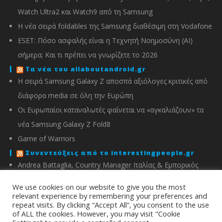
Watch Ultra2 και Watch9 από τη Samsung
Η νέα σειρά foldables της Samsung διαθέσιμη στη Vodafone
ESET: Πόσο ασφαλής είναι η Τεχνητή Νοημοσύνη (AI)
σήμερα; Και τι πρέπει να γνωρίζετε το 2026
Τα νέα του allaboutandroid.gr
Η σειρά Samsung Galaxy Z αποσπά αξιόλογες κριτικές από
διάφορα media σε όλη την Ευρώπη
Οι Ευρωπαίοι καταναλωτές φαίνεται να «αγκαλιάζουν» τα
νέα Samsung Galaxy Z Fold8
Game of Warriors
Συνεντεύξεις από το interestingpeople.gr
Andrea Battaglia, Country Manager Ιταλίας & Εμπορικός
Διευθυντής Ελλάδας, Κύπρου, Αλβανίας & Μάλτας της
We use cookies on our website to give you the most
IMOU
relevant experience by remembering your preferences and
repeat visits. By clicking “Accept All”, you consent to the use
Μιχάλης Χειμώνας, Γενικός Διευθυντής ΣΦΕΕ
of ALL the cookies. However, you may visit "Cookie