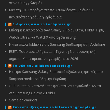
στον «Ευαγγελισμό»
Μελέτη: Οι 3 παράγοντες που συνδέονται με έως 13
περισσότερα χρόνια χωρίς άνοια
Ειδήσεις από το techpress.gr
Επίσημη κυκλοφορία των Galaxy Z Fold8 Ultra, Fold8, Flip8,
Watch Ultra2 και Watch9 από τη Samsung
Η νέα σειρά foldables της Samsung διαθέσιμη στη Vodafone
ESET: Πόσο ασφαλής είναι η Τεχνητή Νοημοσύνη (AI)
σήμερα; Και τι πρέπει να γνωρίζετε το 2026
Τα νέα του allaboutandroid.gr
Η σειρά Samsung Galaxy Z αποσπά αξιόλογες κριτικές από
διάφορα media σε όλη την Ευρώπη
Οι Ευρωπαίοι καταναλωτές φαίνεται να «αγκαλιάζουν» τα
νέα Samsung Galaxy Z Fold8
Game of Warriors
Συνεντεύξεις από το interestingpeople.gr