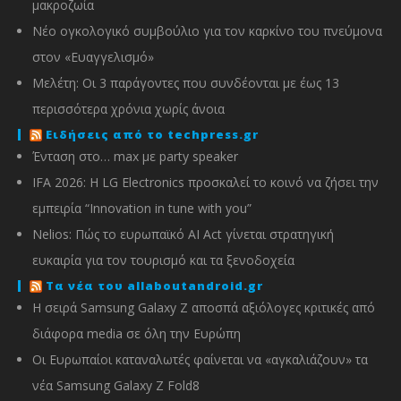
μακροζωία
Νέο ογκολογικό συμβούλιο για τον καρκίνο του πνεύμονα
στον «Ευαγγελισμό»
Μελέτη: Οι 3 παράγοντες που συνδέονται με έως 13
περισσότερα χρόνια χωρίς άνοια
Ειδήσεις από το techpress.gr
Ένταση στο… max με party speaker
IFA 2026: Η LG Electronics προσκαλεί το κοινό να ζήσει την
εμπειρία “Innovation in tune with you”
Nelios: Πώς το ευρωπαϊκό AI Act γίνεται στρατηγική
ευκαιρία για τον τουρισμό και τα ξενοδοχεία
Τα νέα του allaboutandroid.gr
Η σειρά Samsung Galaxy Z αποσπά αξιόλογες κριτικές από
διάφορα media σε όλη την Ευρώπη
Οι Ευρωπαίοι καταναλωτές φαίνεται να «αγκαλιάζουν» τα
νέα Samsung Galaxy Z Fold8