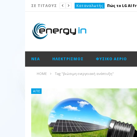
Καταναλωτής
ΣΕ ΤΙΤΛΟΥΣ
Το θέμα της ημέρας
Ισολογισμοί
Ενεργειακές επισημάνσεις
Νέα
ΝΈΑ
ΗΛΕΚΤΡΙΣΜΌΣ
ΦΥΣΙΚΌ ΑΈΡΙΟ
Ισολογισμοί
Ηλεκτρισμός
HOME
Tag "βιώσιμη ενεργειακή ανάπτυξη"
Νέα
Κατασκευαστικές
ΑΠΕ