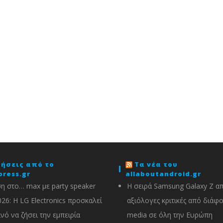
δήσεις από το
Τα νέα του
press.gr
allaboutandroid.gr
η στο… max με party speaker
Η σειρά Samsung Galaxy Z α
026: Η LG Electronics προσκαλεί
αξιόλογες κριτικές από διάφ
ινό να ζήσει την εμπειρία
media σε όλη την Ευρώπη