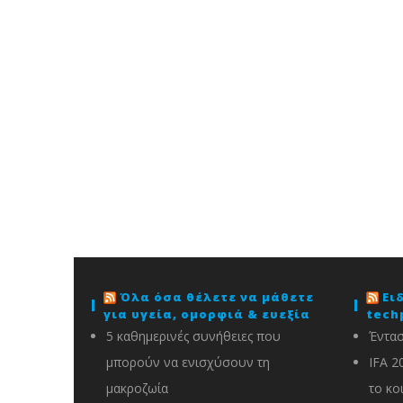
Όλα όσα θέλετε να μάθετε
Ει
για υγεία, ομορφιά & ευεξία
tech
5 καθημερινές συνήθειες που
Έντασ
μπορούν να ενισχύσουν τη
IFA 2
μακροζωία
το κο