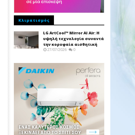
Κλιματισμός
LG ArtCool™ Mirror AI Air: Η
υψηλή τεχνολογία συναντά
την κορυφαία αισθητική
27/07/2026
0