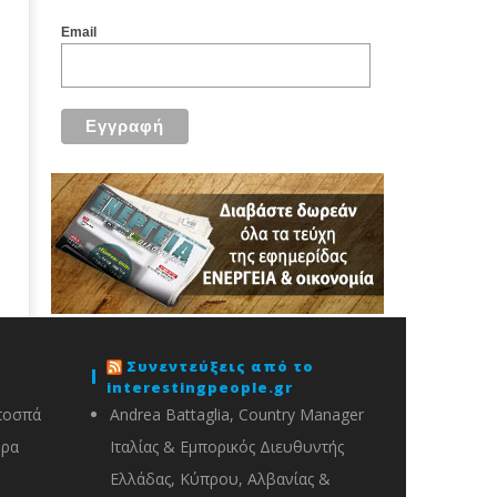
Email
Συνεντεύξεις από το
interestingpeople.gr
ποσπά
Andrea Battaglia, Country Manager
ορα
Ιταλίας & Εμπορικός Διευθυντής
Ελλάδας, Κύπρου, Αλβανίας &