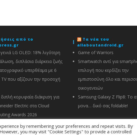
δήσεις από το
Τα νέα του
press.gr
allaboutandroid.gr
 γενιά LG OLED: 18% λιγότερη
Game of Warriors
άλωση, διπλάσια διάρκεια ζωής
Smartwatch αντί για smartph
ατογραφικό υπερθέαμα με 6
επιλογή που κερδίζει την
TV που αξίζουν την προσοχή
εμπιστοσύνη όλο και περισσ
οικογενειών
 διπλή κορυφαία διάκριση για
Samsung Galaxy Z Flip8: Το 
hneider Electric στα Cloud
μονα… δικό σας foldable!
ting Awards 2026
xperience by remembering your preferences and repeat visits. By
. However, you may visit "Cookie Settings" to provide a controlled