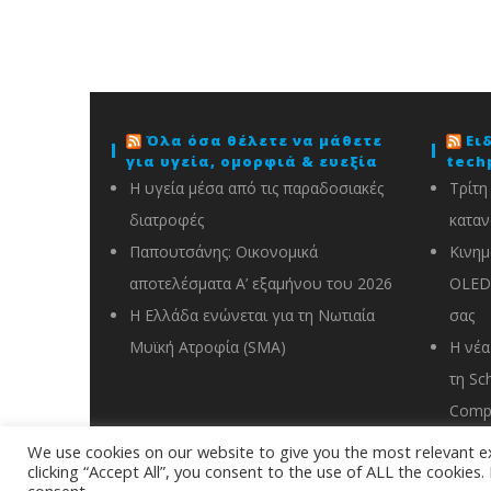
Όλα όσα θέλετε να μάθετε
Ει
για υγεία, ομορφιά & ευεξία
tech
Η υγεία μέσα από τις παραδοσιακές
Τρίτη
διατροφές
καταν
Παπουτσάνης: Οικονομικά
Κινημ
αποτελέσματα Α’ εξαμήνου του 2026
OLED 
Η Ελλάδα ενώνεται για τη Νωτιαία
σας
Μυϊκή Ατροφία (SMA)
Η νέα
τη Sc
Compu
We use cookies on our website to give you the most relevant e
clicking “Accept All”, you consent to the use of ALL the cookies
info@energyin.gr