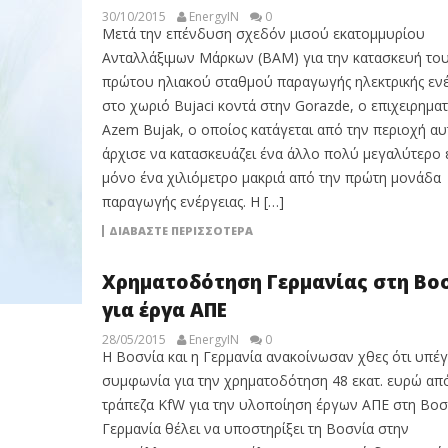
30/10/2015
EnergyIN
0
Μετά την επένδυση σχεδόν μισού εκατομμυρίου
Ανταλλάξιμων Μάρκων (BAM) για την κατασκευή το
πρώτου ηλιακού σταθμού παραγωγής ηλεκτρικής ενέ
στο χωριό Bujaci κοντά στην Gorazde, ο επιχειρηματ
Azem Bujak, ο οποίος κατάγεται από την περιοχή αυ
άρχισε να κατασκευάζει ένα άλλο πολύ μεγαλύτερο 
μόνο ένα χιλιόμετρο μακριά από την πρώτη μονάδα
παραγωγής ενέργειας. Η […]
ΔΙΑΒΆΣΤΕ ΠΕΡΙΣΣΌΤΕΡΑ
Χρηματοδότηση Γερμανίας στη Βο
για έργα ΑΠΕ
28/05/2015
EnergyIN
0
Η Βοσνία και η Γερμανία ανακοίνωσαν χθες ότι υπέ
συμφωνία για την χρηματοδότηση 48 εκατ. ευρώ απ
τράπεζα KfW για την υλοποίηση έργων ΑΠΕ στη Βοσ
Γερμανία θέλει να υποστηρίξει τη Βοσνία στην