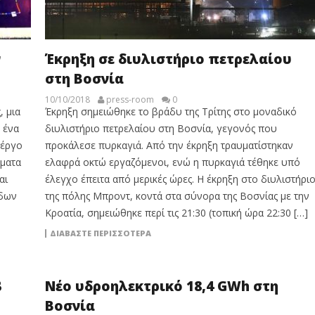
ν
Έκρηξη σε διυλιστήριο πετρελαίου
στη Βοσνία
10/10/2018
press-room
0
, μια
Έκρηξη σημειώθηκε το βράδυ της Τρίτης στο μοναδικό
 ένα
διυλιστήριο πετρελαίου στη Βοσνία, γεγονός που
 έργο
προκάλεσε πυρκαγιά. Από την έκρηξη τραυματίστηκαν
ώματα
ελαφρά οκτώ εργαζόμενοι, ενώ η πυρκαγιά τέθηκε υπό
αι
έλεγχο έπειτα από μερικές ώρες. Η έκρηξη στο διυλιστήρι
άδων
της πόλης Μπροντ, κοντά στα σύνορα της Βοσνίας με την
Κροατία, σημειώθηκε περί τις 21:30 (τοπική ώρα 22:30 […]
ΔΙΑΒΆΣΤΕ ΠΕΡΙΣΣΌΤΕΡΑ
β
Νέο υδροηλεκτρικό 18,4 GWh στη
Βοσνία