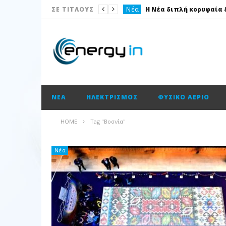
Νέα
ΣΕ ΤΙΤΛΟΥΣ
Νέα
Νέα
Νέα
Σε αρνητική τροχιά το
Νέα
ΝΈΑ
ΗΛΕΚΤΡΙΣΜΌΣ
ΦΥΣΙΚΌ ΑΈΡΙΟ
ΑΠΕ
Νέα
HOME
Tag "Βοσνία"
Καύσιμα
Ισολογισμοί
Νέα