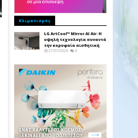
Κλιματισμός
LG ArtCool™ Mirror AI Air: Η
υψηλή τεχνολογία συναντά
την κορυφαία αισθητική
27/07/2026
0
ο