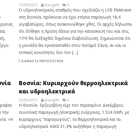
15/09/2015
EnergyIN
0
Ο υδροηλεκτρικός σταθμός που σχεδιάζει η LSB Elektrane
υ
στη Βοσνία, πρόκειται να έχει ετήσια παραγωγή 18,4
ργειας
γιγαβατώρες, όπως ανακοινώθηκε χθες. Οι αρχές δήλωσα
ίας
ότι δόθηκε η πρώτη άδεια για την κατασκευή του και στις
τή,
17/9 θα διεξαχθεί δημόσια διαβούλευση. Σημειώνεται ότι
έργο
η μονάδα θα εγκατασταθεί στον ποταμό Σάνα, αν και οι
τοπικές κοινότητες δεν τον […]
ΔΙΑΒΆΣΤΕ ΠΕΡΙΣΣΌΤΕΡΑ
σνία
Βοσνία: Κυριαρχούν θερμοηλεκτρικά
και υδροηλεκτρικά
02/03/2015
EnergyIN
0
γραψαν
Η Βοσνία- Ερζεγοβίνη είχε τον περασμένο Δεκέμβριο,
ό την
συνολική παραγωγή ηλεκτρικής ενέργειας, 1.524 GWh, με
νία. «Η
κυρίαρχους “παραγωγούς”, τα θερμοηλεκτρικά και τα
υδροηλεκτρικά. Κατά 21,3% αυξήθηκε η παραγωγή