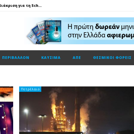
Η Νέα διπλή κορυφαία διάκριση για τη Schneider Electric στα Cloud Computing Awards 2026
Λάρισα Θερμοηλεκτρική: Στην AVAX η κατασκευή της νέας μονάδας ηλεκτροπαραγωγής
ΠΟΜΙΔΑ: Γιατι τα «κλειστά» σπίτια δεν μπαίνουν στο πρόγραμμα «Ανακαίνισης Κατοικίας»
 πετρέλαιο
Ουγγαρία: Εκτός λειτουργίας ο πυρηνικός σταθμός Πακς για πρώτη φορά μετά από 44 χρόνια λόγω της ξηρασίας στον Δούναβη
ΠΕΡΙΒΆΛΛΟΝ
ΚΑΎΣΙΜΑ
ΑΠΕ
ΘΕΣΜΙΚΟΊ ΦΟΡΕΊΣ
Ηλεκτρική ενέργεια: Ο Δούναβης ανεβάζει τις τιμές στη ΝΑ Ευρώπη
ΔΕΠΑ Εμπορίας: Ολοκλήρωσε την πρώτη παράδοση LNG στην Bulgartransgaz στο FSRU Αλεξανδρούπολης
BP: Ξεπέρασε τις εκτιμήσεις με κέρδη 5,7 δισ. δολάρια στο β’ τρίμηνο
Cenergy: Κέρδη εξαμήνου +45,3% με πωλήσεις +13%
Πετρέλαιο