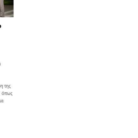
ο
α
η της
, όπως
ια