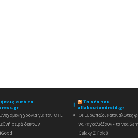
δήσεις από το
Τα νέα του
press.gr
allaboutandroid.gr
υνεχόμενη χρονιά για τον ΟΤΕ
Οι Ευρωπαίοι καταναλωτές φα
ιεθνή σειρά δεικτών
να «αγκαλιάζουν» τα νέα Sa
4Good
Galaxy Z Fold8