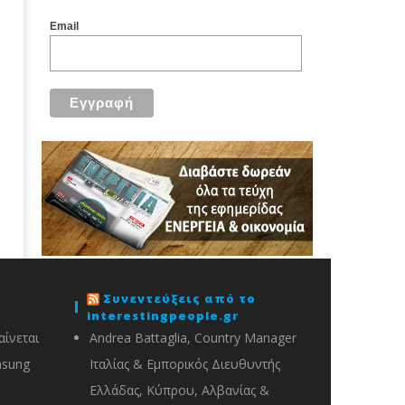
Email
Συνεντεύξεις από το
interestingpeople.gr
ίνεται
Andrea Battaglia, Country Manager
msung
Ιταλίας & Εμπορικός Διευθυντής
Ελλάδας, Κύπρου, Αλβανίας &