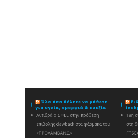
Όλα όσα θέλετε να μάθετε
Ει
για υγεία, ομορφιά & ευεξία
tech
Αντιδρά ο ΣΦΕΕ στην πρόθεση
18η σ
επιβολής clawback στα φάρμακα του
στη δ
«ΠΡΟΛΑΜΒΑΝΩ»
FTSE