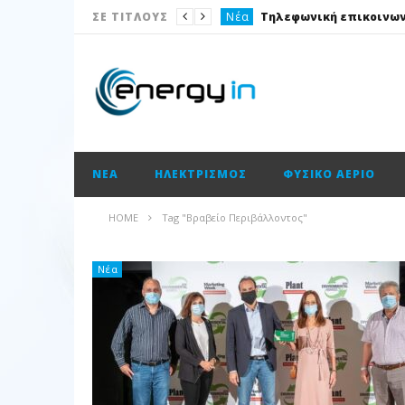
Νέα
ΣΕ ΤΙΤΛΟΥΣ
Ισολογισμοί
Ηλεκτρισμός
Νέα
Νέα
ΝΈΑ
ΗΛΕΚΤΡΙΣΜΌΣ
ΦΥΣΙΚΌ ΑΈΡΙΟ
Ισολογισμοί
Ισολογισμοί
HOME
Tag "Βραβείο Περιβάλλοντος"
Ισολογισμοί
Ισολογισμοί
Νέα