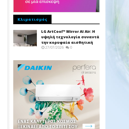
Κλιματισμός
LG ArtCool™ Mirror AI Air: Η
υψηλή τεχνολογία συναντά
την κορυφαία αισθητική
27/07/2026
0