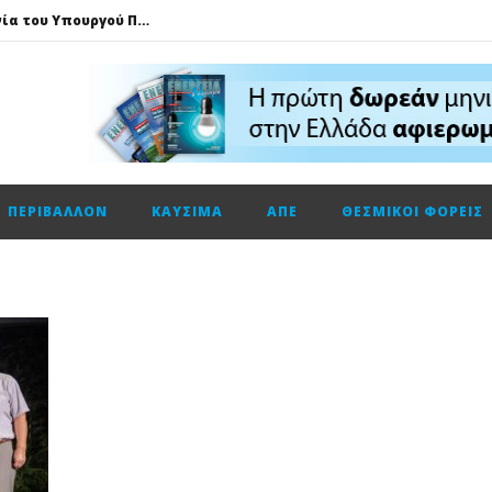
Τηλεφωνική επικοινωνία του Υπουργού Περιβάλλοντος και Ενέργειας, κ. Σταύρου Παπασταύρου με τον Ισραηλινό ομόλογό του, κ. Eli Cohen
HELLENiQ ENERGY: Αποτελέσματα β’ τριμήνου – α’ εξαμήνου 2026
GSI: Η είσοδος της Meridiam αλλάζει τα δεδομένα για τη διασύνδεση Ελλάδας – Κύπρου
Ο Όμιλος AKTOR εξαγοράζει το 75% των εταιρειών ΗΛΕΚΤΩΡ και THALIS στο πλαίσιο στρατηγικής συνεργασίας με τον Όμιλο ΜΟΤΟΡ ΟΪΛ
Φυσικό αέριο: Σε ιστορικά χαμηλά τα αποθέματα της Ευρώπης
ΠΕΡΙΒΆΛΛΟΝ
ΚΑΎΣΙΜΑ
ΑΠΕ
ΘΕΣΜΙΚΟΊ ΦΟΡΕΊΣ
Metlen: Σε επίπεδο ρεκόρ τα EBITDA το εξάμηνο, στα 550 εκατ. ευρώ – Κέρδη 2,18 ευρώ ανά μετοχή
Όμιλος ΔΕΗ: Οικονομικά αποτελέσματα α΄ εξαμήνου 2026
Cenergy: Κέρδη εξαμήνου +45,3% με πωλήσεις +13%
Fourlis: Το profit warning και γιατί η Edison βλέπει το ποτήρι μισογεμάτο