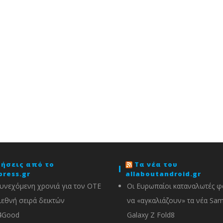
δήσεις από το
Τα νέα του
press.gr
allaboutandroid.gr
υνεχόμενη χρονιά για τον ΟΤΕ
Οι Ευρωπαίοι καταναλωτές φα
ιεθνή σειρά δεικτών
να «αγκαλιάζουν» τα νέα Sa
4Good
Galaxy Z Fold8