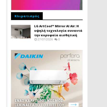
Κλιματισμός
LG ArtCool™ Mirror AI Air: Η
υψηλή τεχνολογία συναντά
την κορυφαία αισθητική
27/07/2026
0