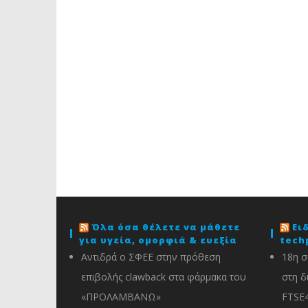
Όλα όσα θέλετε να μάθετε
Ει
για υγεία, ομορφιά & ευεξία
tech
Αντιδρά ο ΣΦΕΕ στην πρόθεση
18η σ
επιβολής clawback στα φάρμακα του
στη δ
«ΠΡΟΛΑΜΒΑΝΩ»
FTSE