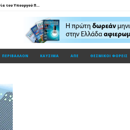
Τηλεφωνική επικοινωνία του Υπουργού Περιβάλλοντος και Ενέργειας, κ. Σταύρου Παπασταύρου με τον Ισραηλινό ομόλογό του, κ. Eli Cohen
HELLENiQ ENERGY: Αποτελέσματα β’ τριμήνου – α’ εξαμήνου 2026
GSI: Η είσοδος της Meridiam αλλάζει τα δεδομένα για τη διασύνδεση Ελλάδας – Κύπρου
Ο Όμιλος AKTOR εξαγοράζει το 75% των εταιρειών ΗΛΕΚΤΩΡ και THALIS στο πλαίσιο στρατηγικής συνεργασίας με τον Όμιλο ΜΟΤΟΡ ΟΪΛ
Φυσικό αέριο: Σε ιστορικά χαμηλά τα αποθέματα της Ευρώπης
ΠΕΡΙΒΆΛΛΟΝ
ΚΑΎΣΙΜΑ
ΑΠΕ
ΘΕΣΜΙΚΟΊ ΦΟΡΕΊΣ
Metlen: Σε επίπεδο ρεκόρ τα EBITDA το εξάμηνο, στα 550 εκατ. ευρώ – Κέρδη 2,18 ευρώ ανά μετοχή
Όμιλος ΔΕΗ: Οικονομικά αποτελέσματα α΄ εξαμήνου 2026
Cenergy: Κέρδη εξαμήνου +45,3% με πωλήσεις +13%
ΔΕΗ: Τι περιμένει η αγορά από τα αποτελέσματα εξαμήνου
Η Νέα διπλή κορυφαία διάκριση για τη Schneider Electric στα Cloud Computing Awards 2026
Τηλεφωνική επικοινωνία του Υπουργού Περιβάλλοντος και Ενέργειας, κ. Σταύρου Παπασταύρου με τον Ισραηλινό ομόλογό του, κ. Eli Cohen