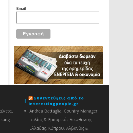
Email
Συνεντεύξεις από το
interestingpeople.gr
ίνεται
Andrea Battaglia, Country Manager
msung
Ιταλίας & Εμπορικός Διευθυντής
Ελλάδας, Κύπρου, Αλβανίας &