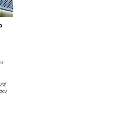
ο
–
ου
υτή
ισαν