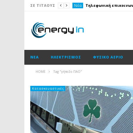
Νέα
ΣΕ ΤΙΤΛΟΥΣ
Ισολογισμοί
Ηλεκτρισμός
Νέα
Νέα
ΝΈΑ
ΗΛΕΚΤΡΙΣΜΌΣ
ΦΥΣΙΚΌ ΑΈΡΙΟ
Ισολογισμοί
Ισολογισμοί
HOME
Tag "γήπεδο ΠΑΟ"
Ισολογισμοί
ΑΠΕ
Κατασκευαστικές
Νέα
Νέα