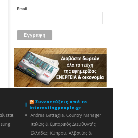
Email
Συνεντεύξεις από το
interestingpeople.gr
ίνεται
Andrea Battaglia, Country Manager
msung
Ιταλίας & Εμπορικός Διευθυντής
Ελλάδας, Κύπρου, Αλβανίας &