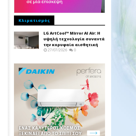
Κλιματισμός
LG ArtCool™ Mirror AI Air: Η
υψηλή τεχνολογία συναντά
την κορυφαία αισθητική
27/07/2026
0