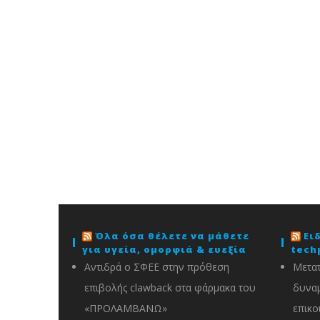
Όλα όσα θέλετε να μάθετε
Ει
για υγεία, ομορφιά & ευεξία
tech
Αντιδρά ο ΣΦΕΕ στην πρόθεση
Μετατ
επιβολής clawback στα φάρμακα του
δυναμ
«ΠΡΟΛΑΜΒΑΝΩ»
επικο