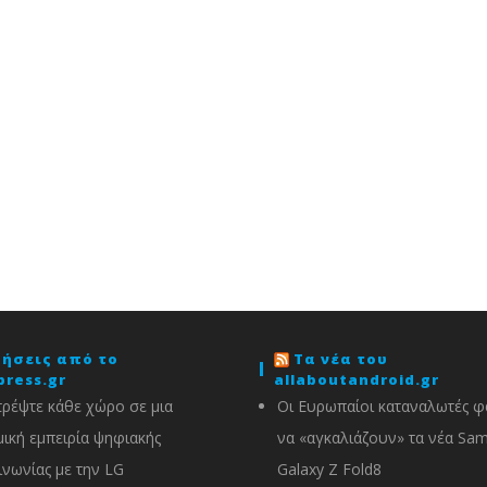
δήσεις από το
Τα νέα του
press.gr
allaboutandroid.gr
ρέψτε κάθε χώρο σε μια
Οι Ευρωπαίοι καταναλωτές φα
ική εμπειρία ψηφιακής
να «αγκαλιάζουν» τα νέα Sa
ινωνίας με την LG
Galaxy Z Fold8