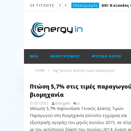
Ηλεκτρισμός
ΣΕ ΤΙΤΛΟΥΣ
Νέα
Νέα
Ισολογισμοί
Ισολογισμοί
ΝΈΑ
ΗΛΕΚΤΡΙΣΜΌΣ
ΦΥΣΙΚΌ ΑΈΡΙΟ
Ισολογισμοί
ΑΠΕ
HOME
Tag "γενικός δείκτης τιμών παραγωγού"
Νέα
Πτώση 5,7% στις τιμές παραγωγού
Νέα
βιομηχανία
31/07/2015
EnergyIN
0
Μείωση 5,7% παρουσίασε Γενικός Δείκτης Τιµών
Παραγωγού στη Βιοµηχανία (σύνολο εγχώριας και
εξωτερικής αγοράς) του µηνός Ιουνίου 2015, σε σύγ
µε τον αντίστοιχο δείκτη του Ιουνίου 2014, έναντι 