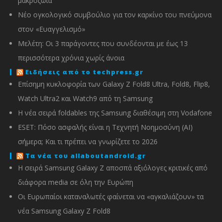
μακροζωία
Νέο ογκολογικό συμβούλιο για τον καρκίνο του πνεύμονα
στον «Ευαγγελισμό»
Μελέτη: Οι 3 παράγοντες που συνδέονται με έως 13
περισσότερα χρόνια χωρίς άνοια
Ειδήσεις από το techpress.gr
Επίσημη κυκλοφορία των Galaxy Z Fold8 Ultra, Fold8, Flip8,
Watch Ultra2 και Watch9 από τη Samsung
Η νέα σειρά foldables της Samsung διαθέσιμη στη Vodafone
ESET: Πόσο ασφαλής είναι η Τεχνητή Νοημοσύνη (AI)
σήμερα; Και τι πρέπει να γνωρίζετε το 2026
Τα νέα του allaboutandroid.gr
Η σειρά Samsung Galaxy Z αποσπά αξιόλογες κριτικές από
διάφορα media σε όλη την Ευρώπη
Οι Ευρωπαίοι καταναλωτές φαίνεται να «αγκαλιάζουν» τα
νέα Samsung Galaxy Z Fold8