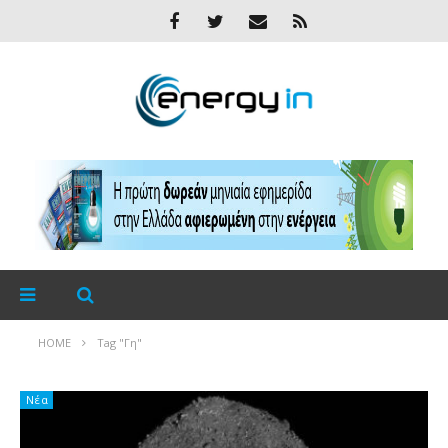
HOME
Tag "Γη"
Νέα