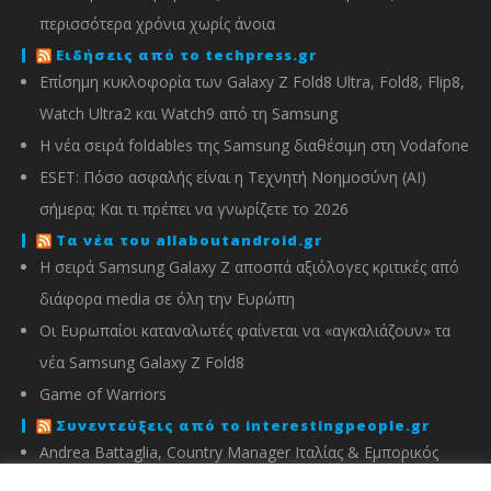
περισσότερα χρόνια χωρίς άνοια
Ειδήσεις από το techpress.gr
Επίσημη κυκλοφορία των Galaxy Z Fold8 Ultra, Fold8, Flip8,
Watch Ultra2 και Watch9 από τη Samsung
Η νέα σειρά foldables της Samsung διαθέσιμη στη Vodafone
ESET: Πόσο ασφαλής είναι η Τεχνητή Νοημοσύνη (AI)
σήμερα; Και τι πρέπει να γνωρίζετε το 2026
Τα νέα του allaboutandroid.gr
Η σειρά Samsung Galaxy Z αποσπά αξιόλογες κριτικές από
διάφορα media σε όλη την Ευρώπη
Οι Ευρωπαίοι καταναλωτές φαίνεται να «αγκαλιάζουν» τα
νέα Samsung Galaxy Z Fold8
Game of Warriors
Συνεντεύξεις από το interestingpeople.gr
Andrea Battaglia, Country Manager Ιταλίας & Εμπορικός
Διευθυντής Ελλάδας, Κύπρου, Αλβανίας & Μάλτας της