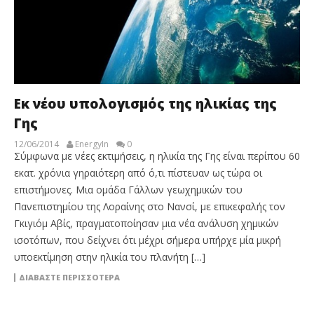
Εκ νέου υπολογισμός της ηλικίας της
Γης
12/06/2014
EnergyIn
0
Σύμφωνα με νέες εκτιμήσεις, η ηλικία της Γης είναι περίπου 60
εκατ. χρόνια γηραιότερη από ό,τι πίστευαν ως τώρα οι
επιστήμονες. Μια ομάδα Γάλλων γεωχημικών του
Πανεπιστημίου της Λοραίνης στο Νανσί, με επικεφαλής τον
Γκιγιόμ Αβίς, πραγματοποίησαν μια νέα ανάλυση χημικών
ισοτόπων, που δείχνει ότι μέχρι σήμερα υπήρχε μία μικρή
υποεκτίμηση στην ηλικία του πλανήτη […]
ΔΙΑΒΆΣΤΕ ΠΕΡΙΣΣΌΤΕΡΑ