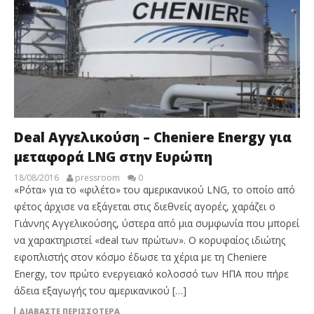
Deal Aγγελικούση – Cheniere Energy για
μεταφορά LΝG στην Ευρώπη
18/08/2016
pressroom
0
«Pότα» για το «φιλέτο» του αμερικανικού LNG, το οποίο από
φέτος άρχισε να εξάγεται στις διεθνείς αγορές, χαράζει ο
Γιάννης Aγγελικούσης, ύστερα από μια συμφωνία που μπορεί
να χαρακτηριστεί «deal των πρώτων». O κορυφαίος ιδιώτης
εφοπλιστής στον κόσμο έδωσε τα χέρια με τη Cheniere
Energy, τον πρώτο ενεργειακό κολοσσό των HΠA που πήρε
άδεια εξαγωγής του αμερικανικού […]
ΔΙΑΒΆΣΤΕ ΠΕΡΙΣΣΌΤΕΡΑ