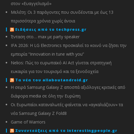
στον «Ευαγγελισμό»
Μελέτη: Οι 3 παράγοντες που συνδέονται με έως 13
περισσότερα χρόνια χωρίς άνοια
Ειδήσεις από το techpress.gr
Ένταση στο… max με party speaker
IFA 2026: Η LG Electronics προσκαλεί το κοινό να ζήσει την
εμπειρία “Innovation in tune with you”
Nelios: Πώς το ευρωπαϊκό AI Act γίνεται στρατηγική
ευκαιρία για τον τουρισμό και τα ξενοδοχεία
Τα νέα του allaboutandroid.gr
Η σειρά Samsung Galaxy Z αποσπά αξιόλογες κριτικές από
διάφορα media σε όλη την Ευρώπη
Οι Ευρωπαίοι καταναλωτές φαίνεται να «αγκαλιάζουν» τα
νέα Samsung Galaxy Z Fold8
Game of Warriors
Συνεντεύξεις από το interestingpeople.gr