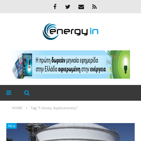
HOME
Tag "Γιάννης Aγγελικούσης"
Νέα