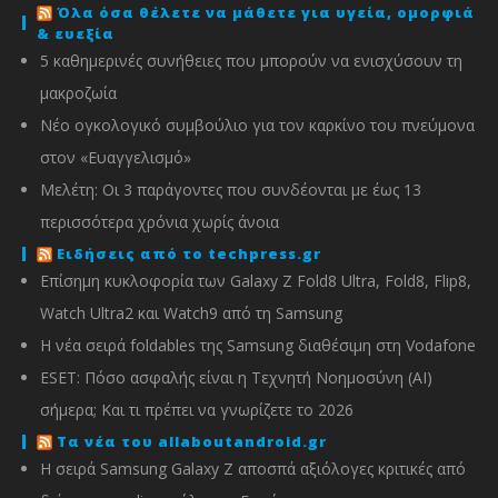
Όλα όσα θέλετε να μάθετε για υγεία, ομορφιά
& ευεξία
5 καθημερινές συνήθειες που μπορούν να ενισχύσουν τη
μακροζωία
Νέο ογκολογικό συμβούλιο για τον καρκίνο του πνεύμονα
στον «Ευαγγελισμό»
Μελέτη: Οι 3 παράγοντες που συνδέονται με έως 13
περισσότερα χρόνια χωρίς άνοια
Ειδήσεις από το techpress.gr
Επίσημη κυκλοφορία των Galaxy Z Fold8 Ultra, Fold8, Flip8,
Watch Ultra2 και Watch9 από τη Samsung
Η νέα σειρά foldables της Samsung διαθέσιμη στη Vodafone
ESET: Πόσο ασφαλής είναι η Τεχνητή Νοημοσύνη (AI)
σήμερα; Και τι πρέπει να γνωρίζετε το 2026
Τα νέα του allaboutandroid.gr
Η σειρά Samsung Galaxy Z αποσπά αξιόλογες κριτικές από